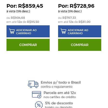
R$859,45
R$728,96
à vista (
% desc.)
à vista (
% desc.)
5
5
R$904,68
R$767,33
em até
12
x
de
R$95,50
em até
12
x
de
R$81,00
ADICIONAR AO
ADICIONAR AO
CARRINHO
CARRINHO
COMPRAR
COMPRAR