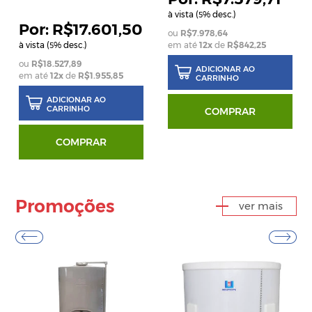
à vista (
% desc.)
5
R$17.601,50
R$7.978,64
à vista (
% desc.)
em até
12
x
de
R$842,25
5
R$18.527,89
ADICIONAR AO
em até
12
x
de
R$1.955,85
CARRINHO
ADICIONAR AO
CARRINHO
COMPRAR
COMPRAR
Promoções
ver mais