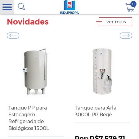
0
Novidades
ver mais
Tanque PP para
Tanque para Arla
Estocagem
3000L PP Bege
Refrigerada de
Biológicos 1500L
R$7.579,71