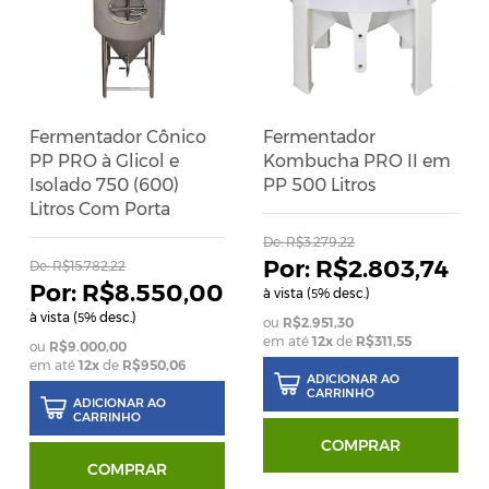
Fermentador Cônico
Fermentador
PP PRO à Glicol e
Kombucha PRO II em
Isolado 750 (600)
PP 500 Litros
Litros Com Porta
De:
R$3.279,22
R$2.803,74
De:
R$15.782,22
R$8.550,00
à vista (
% desc.)
5
à vista (
% desc.)
5
R$2.951,30
em até
12
x
de
R$311,55
R$9.000,00
em até
12
x
de
R$950,06
ADICIONAR AO
CARRINHO
ADICIONAR AO
CARRINHO
COMPRAR
COMPRAR