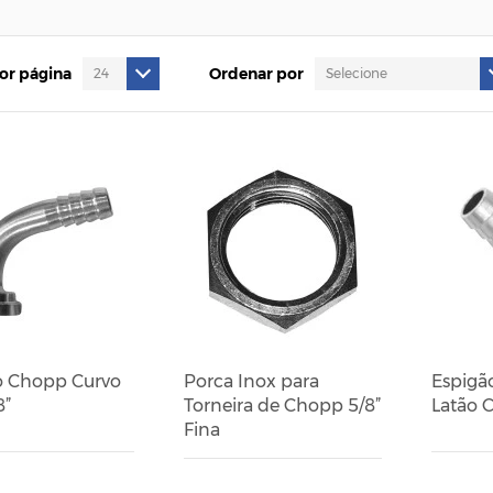
por página
Ordenar por
o Chopp Curvo
Porca Inox para
Espigã
8”
Torneira de Chopp 5/8”
Latão 
Fina