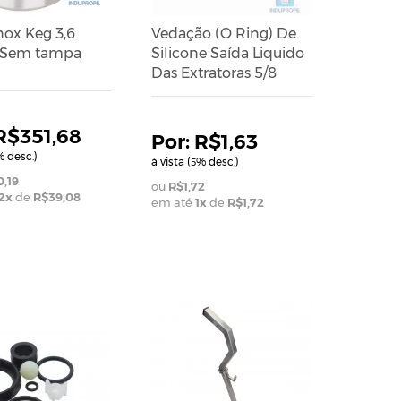
Inox Keg 3,6
Vedação (O Ring) De
 - Sem tampa
Silicone Saída Liquido
Das Extratoras 5/8
R$351,68
R$1,63
 desc.)
à vista (
% desc.)
5
,19
R$1,72
2
x
de
R$39,08
em até
1
x
de
R$1,72