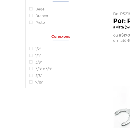
Bege
De:
R$218
Branco
Preto
à vista (
%
5
R$170
Conexões
em até
6
1/2"
1/4"
3/8"
3/8" x 3/8"
5/8"
7/16"