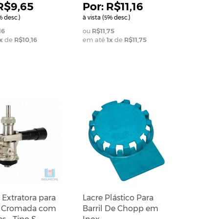
R$9,65
R$11,16
 desc.)
à vista (
% desc.)
5
16
R$11,75
x
de
R$10,16
em até
1
x
de
R$11,75
 Extratora para
Lacre Plástico Para
 Cromada com
Barril De Chopp em