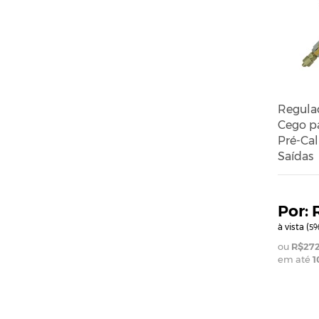
Regula
Cego p
Pré-Cal
Saídas
à vista (
%
5
R$272
em até
1