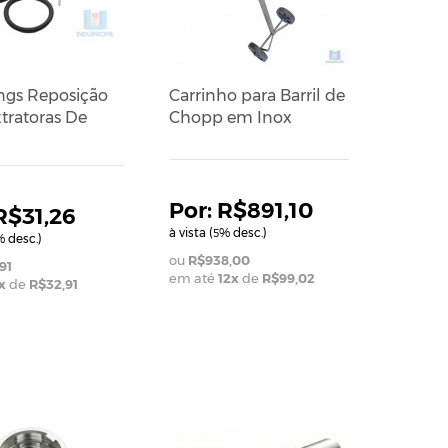
ings Reposição
Carrinho para Barril de
tratoras De
Chopp em Inox
R$891,10
R$31,26
à vista (
% desc.)
5
 desc.)
R$938,00
91
em até
12
x
de
R$99,02
x
de
R$32,91