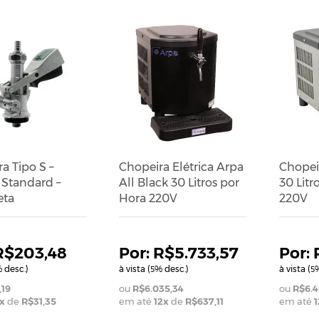
ra Tipo S –
Chopeira Elétrica Arpa
Chopeir
 Standard –
All Black 30 Litros por
30 Litr
ta
Hora 220V
220V
R$203,48
R$5.733,57
 desc.)
à vista (
% desc.)
à vista (
%
5
5
,19
R$6.035,34
R$6.4
x
de
R$31,35
em até
12
x
de
R$637,11
em até
1