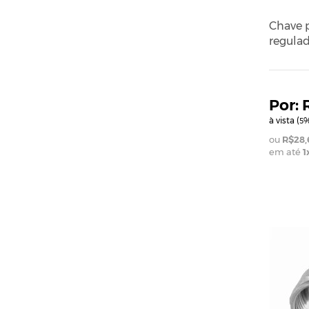
Chave p
regulad
à vista (
%
5
R$28,
em até
1