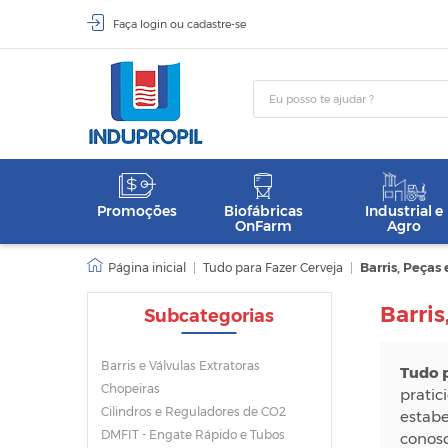
Faça
login
ou
cadastre-se
Promoções
Biofábricas
Industrial e
OnFarm
Agro
|
Tudo para Fazer Cerveja
|
Barris, Peças 
Barris
Subcategorias
Barris e Válvulas Extratoras
Tudo p
Chopeiras
pratic
Cilindros e Reguladores de CO2
estabe
DMFIT - Engate Rápido e Tubos
conosc