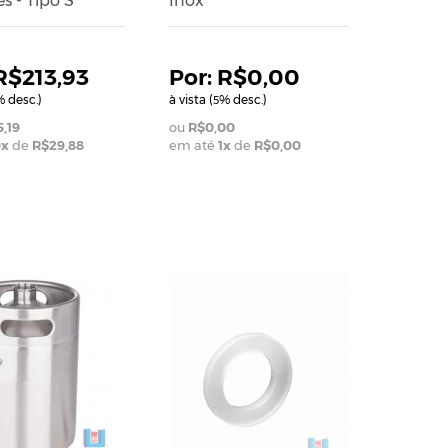
s - Tipo S
Inox
R$213,93
R$0,00
 desc.)
à vista (
% desc.)
5
,19
R$0,00
9
x
de
R$29,88
em até
1
x
de
R$0,00
ADICIONAR AO CARRINHO