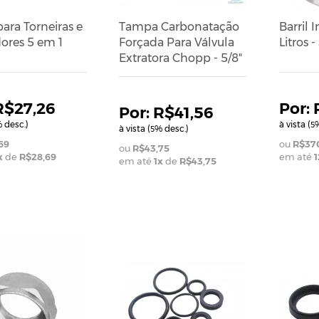
ara Torneiras e
Tampa Carbonatação
Barril 
ores 5 em 1
Forçada Para Válvula
Litros
Extratora Chopp - 5/8"
R$27,26
R$41,56
 desc.)
à vista (
%
5
à vista (
% desc.)
5
69
R$370
R$43,75
x
de
R$28,69
em até
1
em até
1
x
de
R$43,75