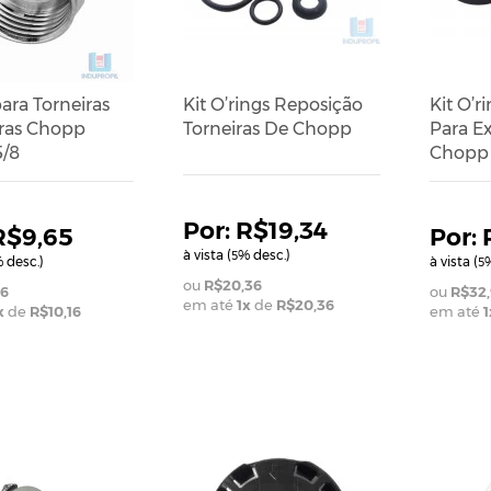
ara Torneiras
Kit O’rings Reposição
Kit O’r
oras Chopp
Torneiras De Chopp
Para Ex
5/8
Chopp
R$19,34
R$9,65
à vista (
% desc.)
5
 desc.)
à vista (
%
5
R$20,36
16
R$32,
em até
1
x
de
R$20,36
x
de
R$10,16
em até
1