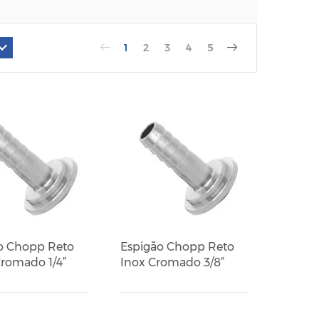
1
2
3
4
5
o Chopp Reto
Espigão Chopp Reto
Cromado 1/4”
Inox Cromado 3/8”