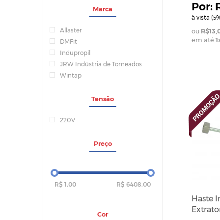
Marca
à vista (
%
5
Allaster
R$13,
em até
1
DMFit
Indupropil
JRW Indústria de Torneados
Wintap
Tensão
220V
Preço
R$ 1,00
R$ 6408,00
Haste I
Extrat
Cor