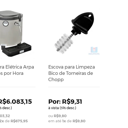
a Elétrica Arpa
Escova para Limpeza
os por Hora
Bico de Torneiras de
Chopp
R$6.083,15
R$9,31
 desc.)
à vista (
% desc.)
5
03,32
R$9,80
2
x
de
R$675,95
em até
1
x
de
R$9,80