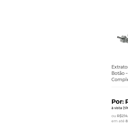
Extrato
Botão –
Comple
à vista (
%
5
R$214
em até
8