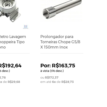
Retro Lavagem
Prolongador para
hoppeira Tipo
Torneiras Chope G5/8
ono
X 150mm Inox
R$192,64
R$163,75
 desc.)
à vista (
% desc.)
5
2,78
R$172,37
8
x
de
R$29,68
em até
6
x
de
R$28,73