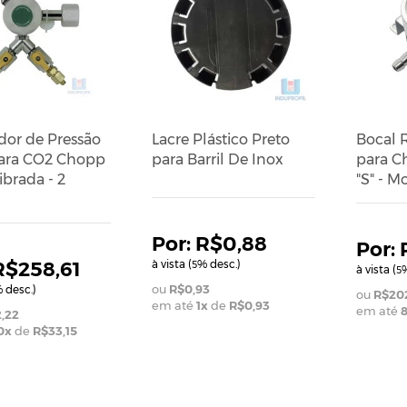
dor de Pressão
Lacre Plástico Preto
Bocal 
ara CO2 Chopp
para Barril De Inox
para C
ibrada - 2
"S" - M
R$0,88
R$258,61
à vista (
% desc.)
5
à vista (
%
5
R$0,93
 desc.)
R$20
em até
1
x
de
R$0,93
em até
,22
0
x
de
R$33,15
ADICIONAR AO CARRINHO