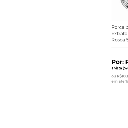
Porca p
Extrat
Rosca 
à vista (
%
5
R$10,
em até
1