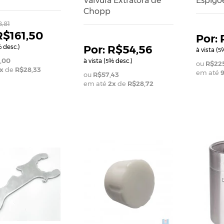
Válvula Extratora de
Espigõe
Chopp
,81
R$161,50
 desc.)
R$54,56
à vista (
%
5
,00
à vista (
% desc.)
5
R$225
x
de
R$28,33
em até
R$57,43
em até
2
x
de
R$28,72