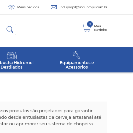
Meus pedidos
indupropil@indupropil.com.br
0
Meu
carrinho
ucha Hidromel
Equipamentos e
Destilados
Acessórios
sos produtos são projetados para garantir
ndo desde entusiastas da cerveja artesanal até
ntar ou aprimorar seu sistema de chopeira