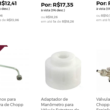
R$12,41
R$17,35
 desc.)
à vista (
%
5
à vista (
% desc.)
5
06
R$10,
R$18,26
x
de
R$13,06
em até
1
em até
1
x
de
R$18,26
nox para
Adaptador de
Válvula
ora de Chopp
Manômetro para
Chopp