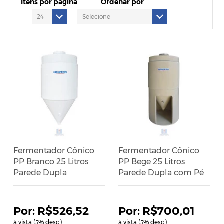
Itens por página
Ordenar por
Fermentador Cônico
Fermentador Cônico
PP Branco 25 Litros
PP Bege 25 Litros
Parede Dupla
Parede Dupla com Pé
R$526,52
R$700,01
à vista (
% desc.)
à vista (
% desc.)
5
5