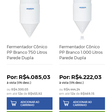
Fermentador Cônico
Fermentador Cônico
PP Branco 750 Litros
PP Branco 1.000 Litros
Parede Dupla
Parede Dupla
R$4.085,03
R$4.222,03
à vista (
% desc.)
à vista (
% desc.)
5
5
R$4.300,03
R$4.444,24
em até
12
x
de
R$453,92
em até
12
x
de
R$469,15
ADICIONAR AO
ADICIONAR AO
CARRINHO
CARRINHO