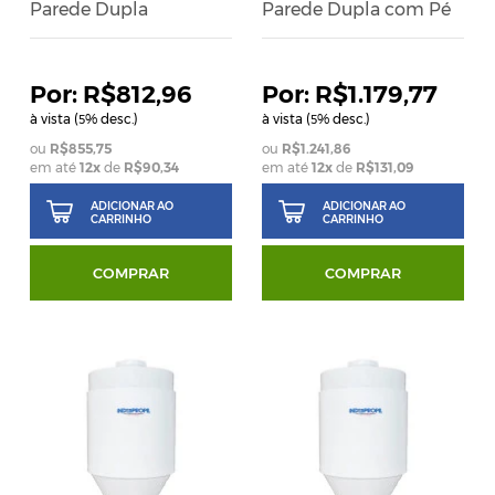
Parede Dupla
Parede Dupla com Pé
R$812,96
R$1.179,77
à vista (
% desc.)
à vista (
% desc.)
5
5
R$855,75
R$1.241,86
em até
12
x
de
R$90,34
em até
12
x
de
R$131,09
ADICIONAR AO
ADICIONAR AO
CARRINHO
CARRINHO
COMPRAR
COMPRAR