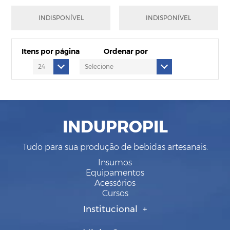
R$554,23
R$736,85
INDISPONÍVEL
INDISPONÍVEL
em até
12
x
de
R$58,51
em até
12
x
de
R$77,78
Itens por página
Ordenar por
INDUPROPIL
Tudo para sua produção de bebidas artesanais.
Insumos
Equipamentos
Acessórios
Cursos
Institucional