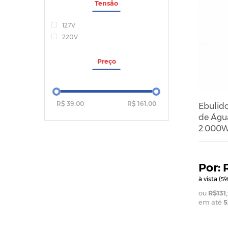
Tensão
127V
220V
Preço
R$ 39,00
R$ 161,00
Ebulid
de Águ
2.000W
à vista (
%
5
R$131
em até
5