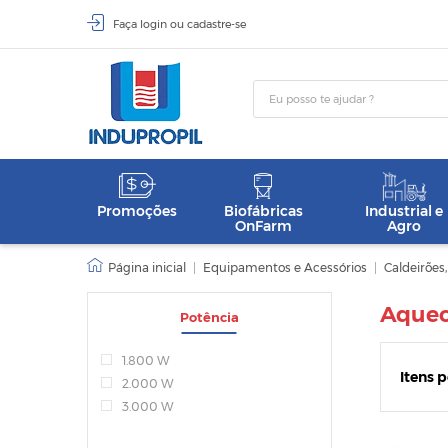
Faça
login
ou
cadastre-se
Promoções
Biofábricas
Industrial e
OnFarm
Agro
|
Equipamentos e Acessórios
|
Caldeirões
Aquec
Potência
1.800 W
Itens 
2.000 W
3.000 W