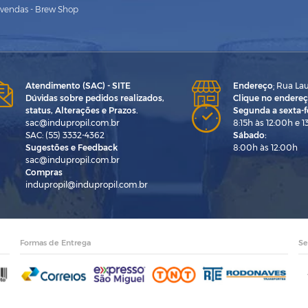
vendas - Brew Shop
Atendimento (SAC) - SITE
Endereço
:
Rua Laur
Dúvidas sobre pedidos realizados,
Clique no endereç
status, Alterações e Prazos.
Segunda a sexta-fe
sac@indupropil.com.br
8:15h às 12:00h e 1
SAC: (55) 3332-4362
Sábado:
Sugestões e Feedback
8:00h às 12:00h
sac@indupropil.com.br
Compras
indupropil@indupropil.com.br
Formas de Entrega
Se