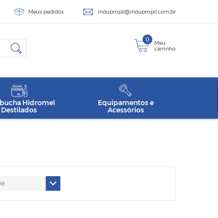
Meus pedidos
indupropil@indupropil.com.br
0
Meu
carrinho
ucha Hidromel
Equipamentos e
Destilados
Acessórios