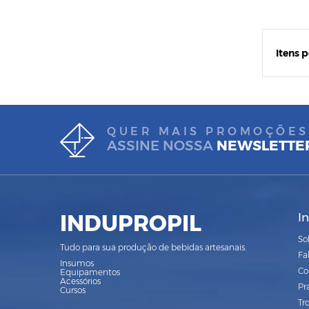
Itens 
QUER MAIS PROMOÇÕES
ASSINE NOSSA
NEWSLETTE
INDUPROPIL
I
So
Tudo para sua produção de bebidas artesanais.
Fa
Insumos
Co
Equipamentos
Acessórios
Pr
Cursos
Tr