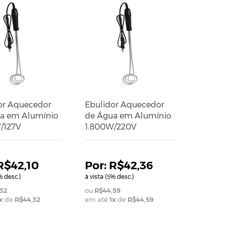
or Aquecedor
Ebulidor Aquecedor
a em Alumínio
de Água em Alumínio
/127V
1.800W/220V
R$42,10
R$42,36
 desc.)
à vista (
% desc.)
5
32
R$44,59
x
de
R$44,32
em até
1
x
de
R$44,59