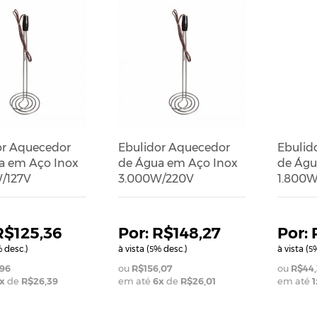
or Aquecedor
Ebulidor Aquecedor
Ebulid
a em Aço Inox
de Água em Aço Inox
de Águ
/127V
3.000W/220V
1.800W
R$125,36
R$148,27
 desc.)
à vista (
% desc.)
à vista (
%
5
5
,96
R$156,07
R$44,
x
de
R$26,39
em até
6
x
de
R$26,01
em até
1