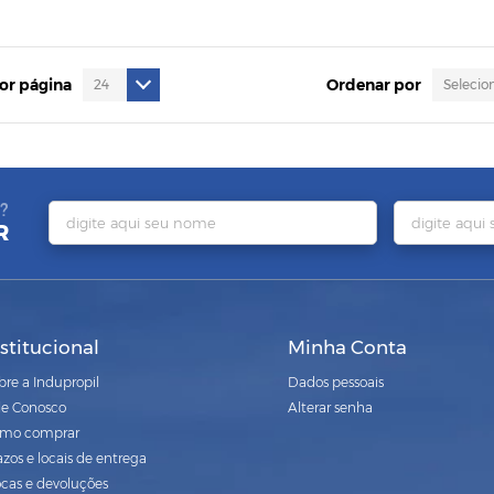
por página
Ordenar por
?
R
nstitucional
Minha Conta
bre a Indupropil
Dados pessoais
le Conosco
Alterar senha
mo comprar
azos e locais de entrega
ocas e devoluções