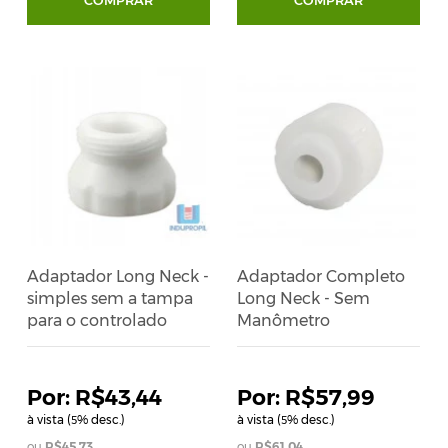
Adaptador Long Neck -
Adaptador Completo
simples sem a tampa
Long Neck - Sem
para o controlado
Manômetro
R$43,44
R$57,99
à vista (
% desc.)
à vista (
% desc.)
5
5
R$45,73
R$61,04