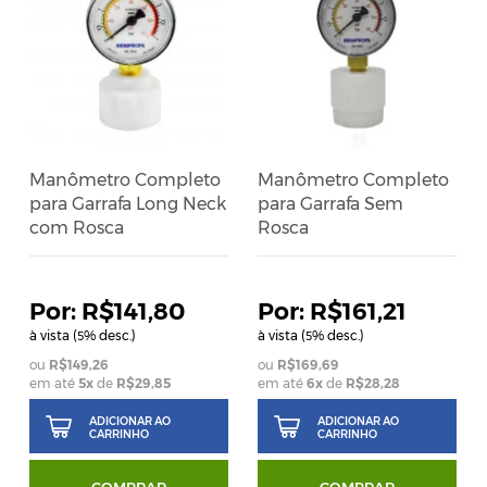
Manômetro Completo
Manômetro Completo
para Garrafa Long Neck
para Garrafa Sem
com Rosca
Rosca
R$141,80
R$161,21
à vista (
% desc.)
à vista (
% desc.)
5
5
R$149,26
R$169,69
em até
5
x
de
R$29,85
em até
6
x
de
R$28,28
ADICIONAR AO
ADICIONAR AO
CARRINHO
CARRINHO
COMPRAR
COMPRAR