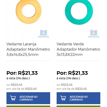
Vedante Laranja
Vedante Verde
Adaptador Manômetro
Adaptador Manômetro
3,8x14,8x25,5mm
3x13,8X22mm
R$21,33
R$21,33
à vista (
% desc.)
à vista (
% desc.)
5
5
R$22,45
R$22,45
em até
1
x
de
R$22,45
em até
1
x
de
R$22,45
ADICIONAR AO
ADICIONAR AO
CARRINHO
CARRINHO