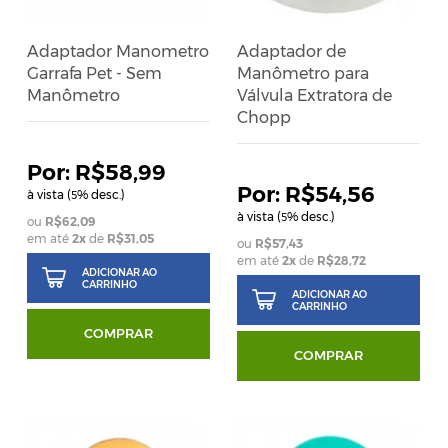
Adaptador Manometro
Adaptador de
Garrafa Pet - Sem
Manômetro para
Manômetro
Válvula Extratora de
Chopp
R$58,99
R$54,56
à vista (
% desc.)
5
à vista (
% desc.)
5
R$62,09
em até
2
x
de
R$31,05
R$57,43
em até
2
x
de
R$28,72
ADICIONAR AO
CARRINHO
ADICIONAR AO
CARRINHO
COMPRAR
COMPRAR