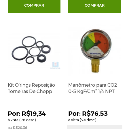
COMPRAR
COMPRAR
Kit O’rings Reposição
Manômetro para CO2
Torneiras De Chopp
0-5 KgF/Cm² 1/4 NPT
R$19,34
R$76,53
à vista (
% desc.)
à vista (
% desc.)
5
5
R$20,36
R$80,56