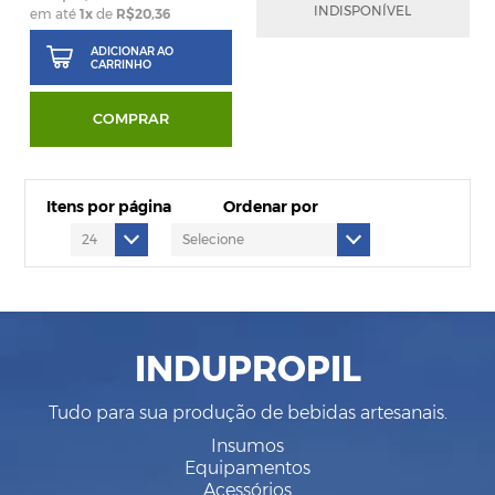
INDISPONÍVEL
em até
1
x
de
R$20,36
em até
3
x
de
R$26,85
ADICIONAR AO
CARRINHO
COMPRAR
Itens por página
Ordenar por
INDUPROPIL
Tudo para sua produção de bebidas artesanais.
Insumos
Equipamentos
Acessórios