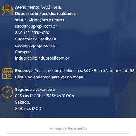
Atendimento (SAC) - SITE
Dúvidas sobre pedidos realizados,
status, Alterações e Prazos.
sac@indupropil.com.br
SAC: (55) 3332-4362
Sugestões e Feedback
sac@indupropil.com.br
Compras
indupropil@indupropil.com.br
Endereço
:
Rua Laureano de Medeiros, 807 - Bairro Jardim - Ijuí | RS
Clique no endereço para ver no mapa.
Segunda a sexta-feira:
8:15h às 12:00h e 13:45h às 18:00h
Sábado:
8:00h às 12:00h
Formas de Pagamento