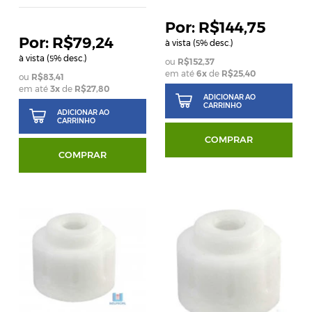
R$144,75
R$79,24
à vista (
% desc.)
5
à vista (
% desc.)
5
R$152,37
em até
6
x
de
R$25,40
R$83,41
em até
3
x
de
R$27,80
ADICIONAR AO
CARRINHO
ADICIONAR AO
CARRINHO
COMPRAR
COMPRAR