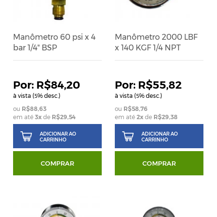
Manômetro 60 psi x 4
Manômetro 2000 LBF
bar 1/4" BSP
x 140 KGF 1/4 NPT
R$84,20
R$55,82
à vista (
% desc.)
à vista (
% desc.)
5
5
R$88,63
R$58,76
em até
3
x
de
R$29,54
em até
2
x
de
R$29,38
ADICIONAR AO
ADICIONAR AO
CARRINHO
CARRINHO
COMPRAR
COMPRAR