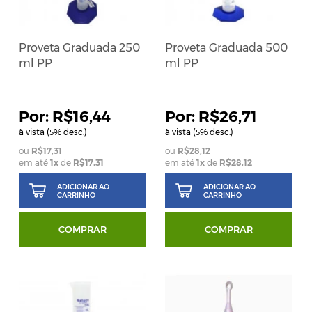
Proveta Graduada 250
Proveta Graduada 500
ml PP
ml PP
R$16,44
R$26,71
à vista (
% desc.)
à vista (
% desc.)
5
5
R$17,31
R$28,12
em até
1
x
de
R$17,31
em até
1
x
de
R$28,12
ADICIONAR AO
ADICIONAR AO
CARRINHO
CARRINHO
COMPRAR
COMPRAR