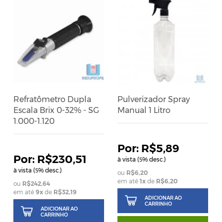
Refratômetro Dupla
Pulverizador Spray
Escala Brix 0-32% - SG
Manual 1 Litro
1.000-1.120
R$5,89
R$230,51
à vista (
% desc.)
5
à vista (
% desc.)
5
R$6,20
em até
1
x
de
R$6,20
R$242,64
em até
9
x
de
R$32,19
ADICIONAR AO
CARRINHO
ADICIONAR AO
CARRINHO