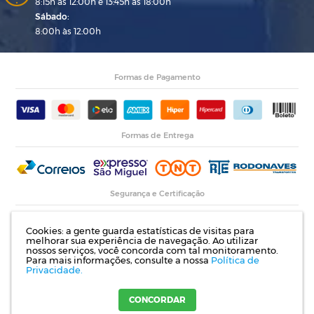
8:15h às 12:00h e 13:45h às 18:00h
Sábado:
8:00h às 12:00h
Formas de Pagamento
Formas de Entrega
Segurança e Certificação
Cookies: a gente guarda estatísticas de visitas para
melhorar sua experiência de navegação. Ao utilizar
nossos serviços, você concorda com tal monitoramento.
Para mais informações, consulte a nossa
Política de
Privacidade.
Razão Social: Indupropil Indústria e Comércio Ltda | CNPJ: 00.774.194/0001-82 |
Rodovia RS 155, Km 1 esq. Rua Laureano de Medeiros, 782- Ijuí | RS
CONCORDAR