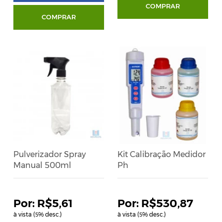
COMPRAR
COMPRAR
Pulverizador Spray
Kit Calibração Medidor
Manual 500ml
Ph
R$5,61
R$530,87
à vista (
% desc.)
à vista (
% desc.)
5
5