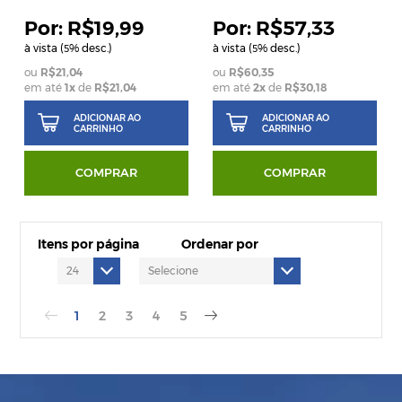
R$19,99
R$57,33
à vista (
% desc.)
à vista (
% desc.)
5
5
R$21,04
R$60,35
em até
1
x
de
R$21,04
em até
2
x
de
R$30,18
ADICIONAR AO
ADICIONAR AO
CARRINHO
CARRINHO
COMPRAR
COMPRAR
Itens por página
Ordenar por
1
2
3
4
5