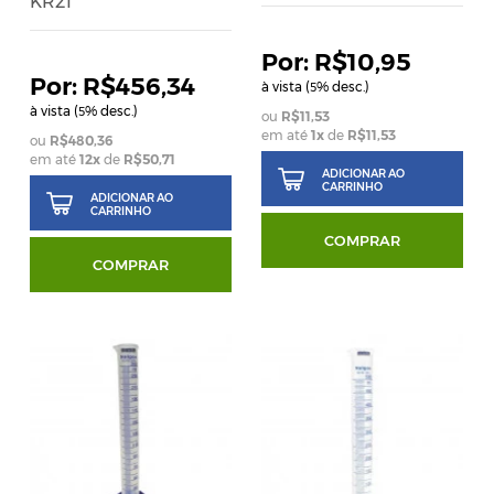
KR21
R$10,95
R$456,34
à vista (
% desc.)
5
à vista (
% desc.)
5
R$11,53
em até
1
x
de
R$11,53
R$480,36
em até
12
x
de
R$50,71
ADICIONAR AO
CARRINHO
ADICIONAR AO
CARRINHO
COMPRAR
COMPRAR