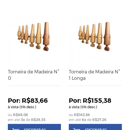
Torneira de Madeira N°
Torneira de Madeira N°
0
1 Longa
R$83,66
R$155,38
à vista (
% desc.)
à vista (
% desc.)
5
5
R$88,06
R$163,56
em até
3
x
de
R$29,35
em até
6
x
de
R$27,26
ADICIONAR AO
ADICIONAR AO