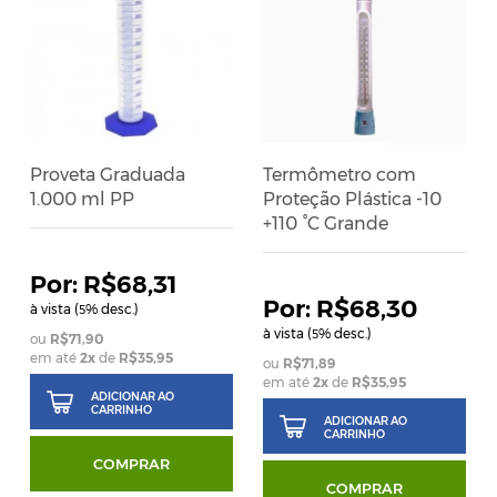
Proveta Graduada
Termômetro com
1.000 ml PP
Proteção Plástica -10
+110 °C Grande
R$68,31
R$68,30
à vista (
% desc.)
5
à vista (
% desc.)
5
R$71,90
em até
2
x
de
R$35,95
R$71,89
em até
2
x
de
R$35,95
ADICIONAR AO
CARRINHO
ADICIONAR AO
CARRINHO
COMPRAR
COMPRAR