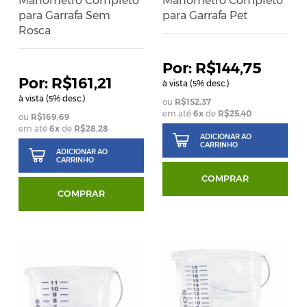
Manômetro Completo
Manômetro Completo
para Garrafa Sem
para Garrafa Pet
Rosca
R$144,75
R$161,21
à vista (
% desc.)
5
à vista (
% desc.)
5
R$152,37
em até
6
x
de
R$25,40
R$169,69
em até
6
x
de
R$28,28
ADICIONAR AO
CARRINHO
ADICIONAR AO
CARRINHO
COMPRAR
COMPRAR