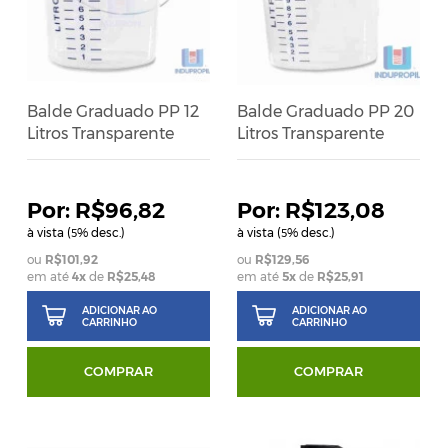
Balde Graduado PP 12
Balde Graduado PP 20
Litros Transparente
Litros Transparente
R$96,82
R$123,08
à vista (
% desc.)
à vista (
% desc.)
5
5
R$101,92
R$129,56
em até
4
x
de
R$25,48
em até
5
x
de
R$25,91
ADICIONAR AO
ADICIONAR AO
CARRINHO
CARRINHO
COMPRAR
COMPRAR