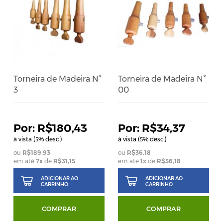
Torneira de Madeira N°
Torneira de Madeira N°
3
00
R$180,43
R$34,37
à vista (
% desc.)
à vista (
% desc.)
5
5
R$189,93
R$36,18
em até
7
x
de
R$31,15
em até
1
x
de
R$36,18
ADICIONAR AO
ADICIONAR AO
CARRINHO
CARRINHO
COMPRAR
COMPRAR