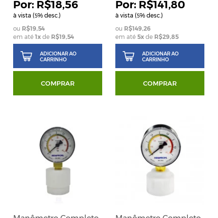
R$18,56
R$141,80
à vista (
% desc.)
à vista (
% desc.)
5
5
R$19,54
R$149,26
em até
1
x
de
R$19,54
em até
5
x
de
R$29,85
ADICIONAR AO
ADICIONAR AO
CARRINHO
CARRINHO
COMPRAR
COMPRAR