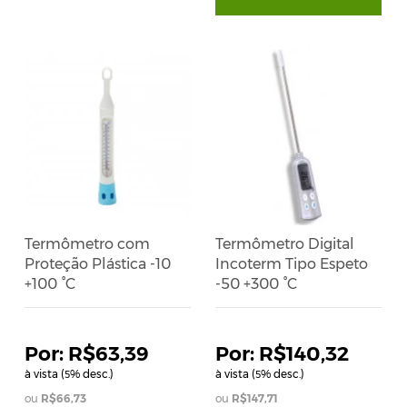
Termômetro com
Termômetro Digital
Proteção Plástica -10
Incoterm Tipo Espeto
+100 °C
-50 +300 °C
R$63,39
R$140,32
à vista (
% desc.)
à vista (
% desc.)
5
5
R$66,73
R$147,71