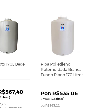
oto 170L Bege
Pipa Polietileno
Rotomoldada Branca
Fundo Plano 170 Litros
R$567,40
R$535,06
 desc.)
à vista (
% desc.)
5
,26
R$563,22