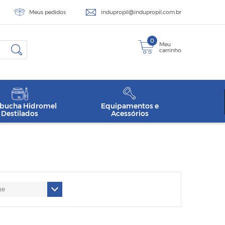
Meus pedidos
indupropil@indupropil.com.br
0
Meu
carrinho
ucha Hidromel
Equipamentos e
Destilados
Acessórios