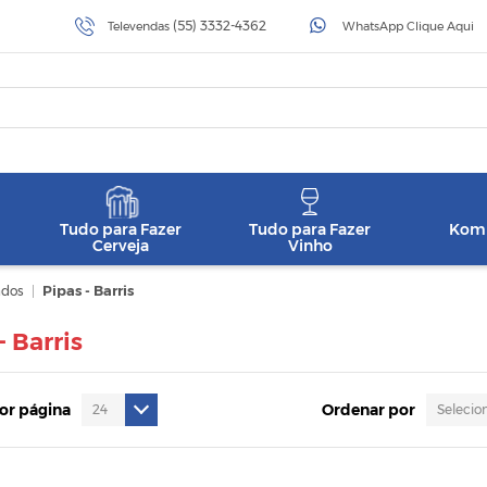
(55) 3332-4362
Televendas
WhatsApp Clique Aqui
Tudo para Fazer
Tudo para Fazer
Komb
Cerveja
Vinho
ados
|
Pipas - Barris
- Barris
por página
Ordenar por