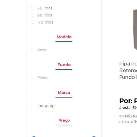
60 litros
90 litros
170 litros
Modelo
Roto
Pipa Po
Fundo
Rotomo
Fundo P
Plano
Marca
Indupropil
à vista (
%
5
R$242
Preço
em até
9