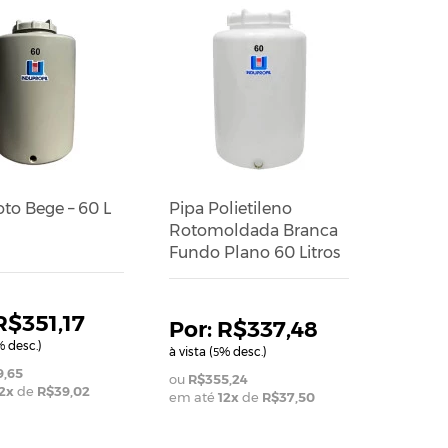
to Bege – 60 L
Pipa Polietileno
Rotomoldada Branca
Fundo Plano 60 Litros
R$351,17
R$337,48
 desc.)
à vista (
% desc.)
5
,65
R$355,24
2
x
de
R$39,02
em até
12
x
de
R$37,50