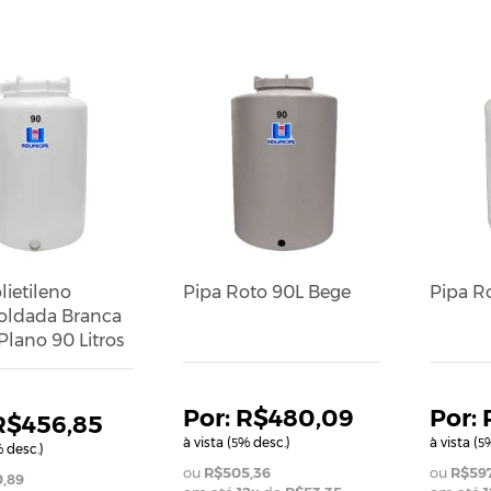
lietileno
Pipa Roto 90L Bege
Pipa R
ldada Branca
lano 90 Litros
R$480,09
R$456,85
à vista (
% desc.)
à vista (
%
5
5
 desc.)
R$505,36
R$597
,89