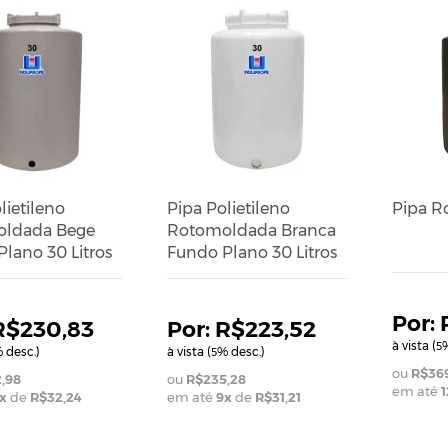
lietileno
Pipa Polietileno
Pipa Ro
ldada Bege
Rotomoldada Branca
lano 30 Litros
Fundo Plano 30 Litros
R$230,83
R$223,52
à vista (
%
5
 desc.)
à vista (
% desc.)
5
R$369
,98
R$235,28
em até
1
x
de
R$32,24
em até
9
x
de
R$31,21