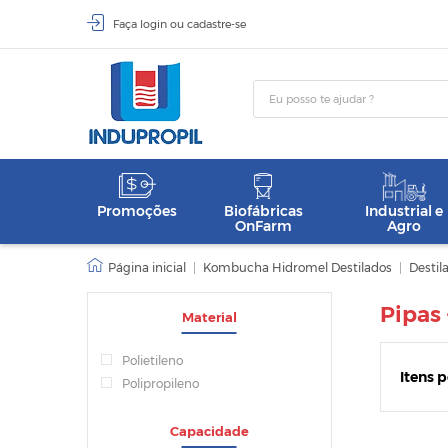
Faça
login
ou
cadastre-se
Promoções
Biofábricas
Industrial e
OnFarm
Agro
|
Kombucha Hidromel Destilados
|
Destil
Pipas 
Material
Polietileno
Itens 
Polipropileno
Capacidade