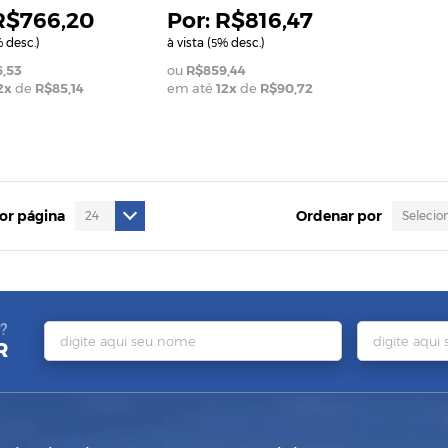
R$766,20
R$816,47
 desc.)
à vista (
% desc.)
5
,53
R$859,44
2
x
de
R$85,14
em até
12
x
de
R$90,72
por página
Ordenar por
?
R