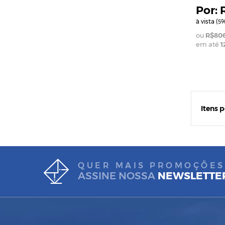
à vista (
%
5
R$806
em até
1
Itens 
QUER MAIS PROMOÇÕES
ASSINE NOSSA
NEWSLETTE