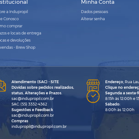
nstitucional
Minha Conta
bre a Indupropil
Dados pessoais
le Conosco
Alterar senha
mo comprar
azos e locais de entrega
ocas e devoluções
vendas - Brew Shop
Atendimento (SAC) - SITE
Endereço
:
Rua Laur
Dúvidas sobre pedidos realizados,
Clique no endereç
status, Alterações e Prazos.
Segunda a sexta-fe
sac@indupropil.com.br
8:15h às 12:00h e 1
SAC: (55) 3332-4362
Sábado:
Sugestões e Feedback
8:00h às 12:00h
sac@indupropil.com.br
Compras
indupropil@indupropil.com.br