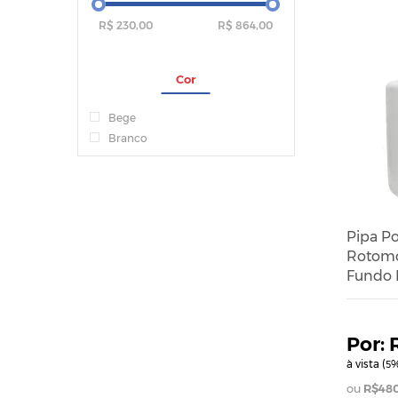
R$ 230,00
R$ 864,00
Cor
Bege
Branco
Pipa Po
Rotomo
Fundo P
à vista (
%
5
R$480