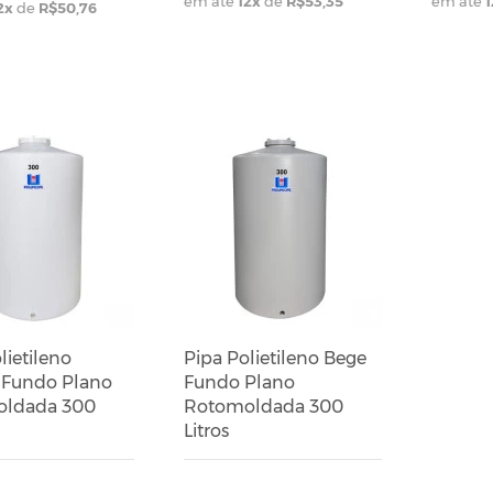
em até
12
x
de
R$53,35
em até
1
2
x
de
R$50,76
lietileno
Pipa Polietileno Bege
 Fundo Plano
Fundo Plano
ldada 300
Rotomoldada 300
Litros