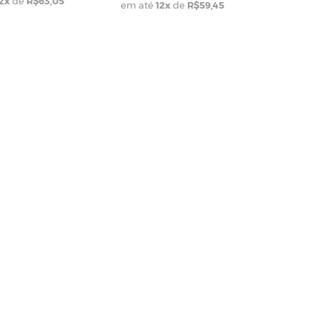
2
x
de
R$63,05
em até
12
x
de
R$59,45