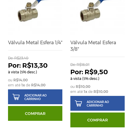
Válvula Metal Esfera 1/4"
Válvula Metal Esfera
3/8"
De:
R$23,40
R$13,30
De:
R$18,01
R$9,50
à vista (
% desc.)
5
à vista (
% desc.)
5
R$14,00
em até
1
x
de
R$14,00
R$10,00
em até
1
x
de
R$10,00
ADICIONAR AO
CARRINHO
ADICIONAR AO
CARRINHO
COMPRAR
COMPRAR