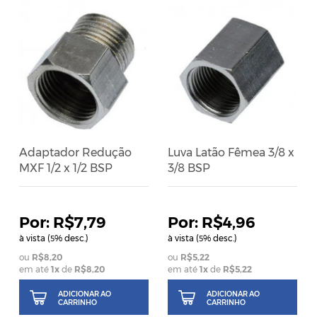
Adaptador Redução
Luva Latão Fêmea 3/8 x
MXF 1/2 x 1/2 BSP
3/8 BSP
R$7,79
R$4,96
à vista (
% desc.)
à vista (
% desc.)
5
5
R$8,20
R$5,22
em até
1
x
de
R$8,20
em até
1
x
de
R$5,22
ADICIONAR AO
ADICIONAR AO
CARRINHO
CARRINHO