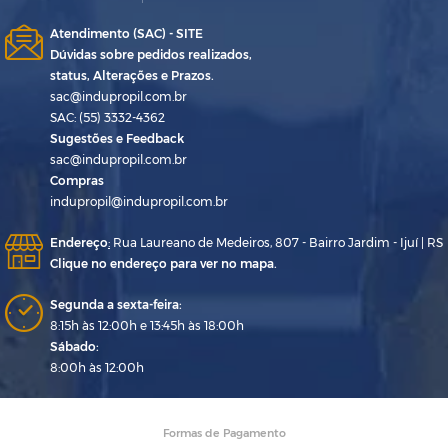
Atendimento (SAC) - SITE
Dúvidas sobre pedidos realizados,
status, Alterações e Prazos.
sac@indupropil.com.br
SAC: (55) 3332-4362
Sugestões e Feedback
sac@indupropil.com.br
Compras
indupropil@indupropil.com.br
Endereço
:
Rua Laureano de Medeiros, 807 - Bairro Jardim - Ijuí | RS
Clique no endereço para ver no mapa.
Segunda a sexta-feira:
8:15h às 12:00h e 13:45h às 18:00h
Sábado:
8:00h às 12:00h
Formas de Pagamento