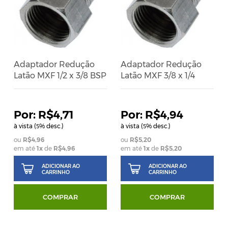
Adaptador Redução
Adaptador Redução
Latão MXF 1/2 x 3/8 BSP
Latão MXF 3/8 x 1/4
R$4,71
R$4,94
à vista (
% desc.)
à vista (
% desc.)
5
5
R$4,96
R$5,20
em até
1
x
de
R$4,96
em até
1
x
de
R$5,20
ADICIONAR AO
ADICIONAR AO
CARRINHO
CARRINHO
COMPRAR
COMPRAR