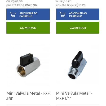
R$28,96
R$15,26
em até
1
x
de
R$28,96
em até
1
x
de
R$15,26
ADICIONAR AO
ADICIONAR AO
CARRINHO
CARRINHO
COMPRAR
COMPRAR
Mini Válvula Metal - FxF
Mini Válvula Metal -
3/8"
MxF 1/4"