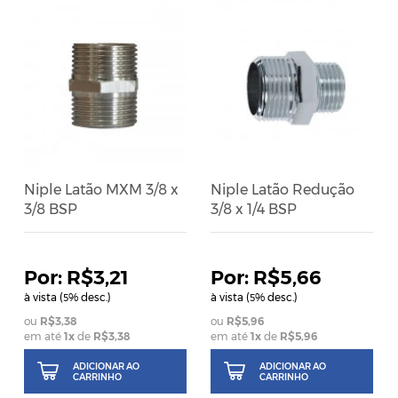
Niple Latão MXM 3/8 x
Niple Latão Redução
3/8 BSP
3/8 x 1/4 BSP
R$3,21
R$5,66
à vista (
% desc.)
à vista (
% desc.)
5
5
R$3,38
R$5,96
em até
1
x
de
R$3,38
em até
1
x
de
R$5,96
ADICIONAR AO
ADICIONAR AO
CARRINHO
CARRINHO