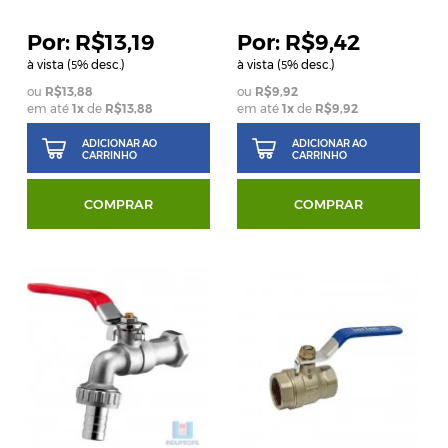
R$13,19
R$9,42
à vista (
% desc.)
à vista (
% desc.)
5
5
R$13,88
R$9,92
em até
1
x
de
R$13,88
em até
1
x
de
R$9,92
ADICIONAR AO
ADICIONAR AO
CARRINHO
CARRINHO
COMPRAR
COMPRAR