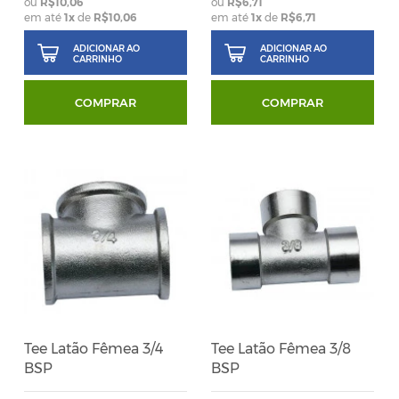
R$10,06
R$6,71
em até
1
x
de
R$10,06
em até
1
x
de
R$6,71
ADICIONAR AO
ADICIONAR AO
CARRINHO
CARRINHO
COMPRAR
COMPRAR
Tee Latão Fêmea 3/4
Tee Latão Fêmea 3/8
BSP
BSP