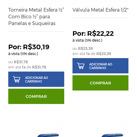
Torneira Metal Esfera ½”
Válvula Metal Esfera 1/2"
Com Bico ½” para
Panelas e Suqueiras
R$22,22
à vista (
% desc.)
5
R$30,19
R$23,39
à vista (
% desc.)
em até
1
x
de
R$23,39
5
R$31,78
ADICIONAR AO
em até
1
x
de
R$31,78
CARRINHO
ADICIONAR AO
CARRINHO
COMPRAR
COMPRAR