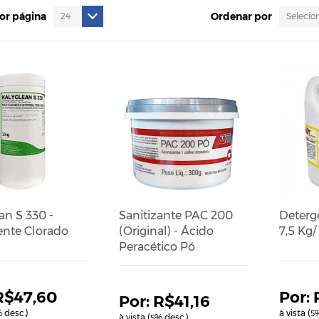
por página
Ordenar por
an S 330 -
Sanitizante PAC 200
Deterg
ente Clorado
(Original) - Ácido
7,5 Kg/
Peracético Pó
R$47,60
R$41,16
 desc.)
à vista (
%
5
à vista (
% desc.)
5