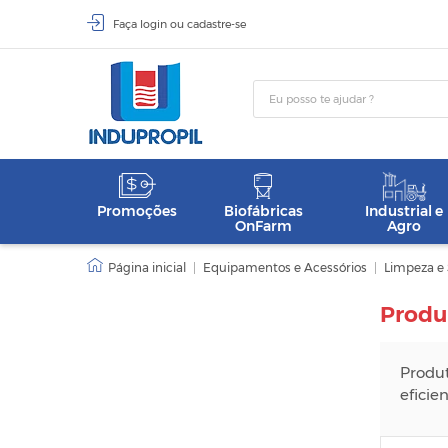
Faça
login
ou
cadastre-se
Promoções
Biofábricas
Industrial e
OnFarm
Agro
|
Equipamentos e Acessórios
|
Limpeza e 
Produ
Produt
eficie