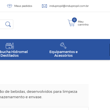
Meus pedidos
indupropil@indupropil.com.br
0
Meu
carrinho
ucha Hidromel
Equipamentos e
Destilados
Acessórios
ão de bebidas, desenvolvidos para limpeza
armazenamento e envase.