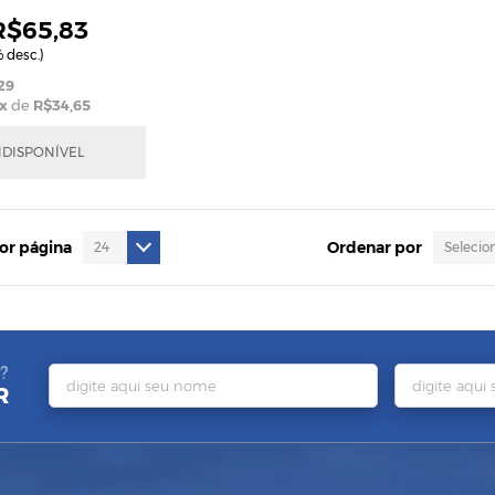
R$65,83
 desc.)
29
x
de
R$34,65
NDISPONÍVEL
por página
Ordenar por
?
R