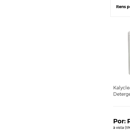
Itens 
Kalycle
Deterg
à vista (
%
5