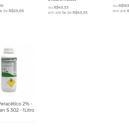
10
R$163
R$43,33
x
de
R$25,05
em até
em até
1
x
de
R$43,33
eracético 2% -
an S 302 - 1Litro