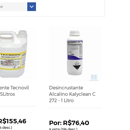
ente Tecnovil
Desincrustante
 5Litros
Alcalino Kalyclean C
272 - 1 Litro
R$155,46
R$76,40
 desc.)
à vista (
% desc.)
5