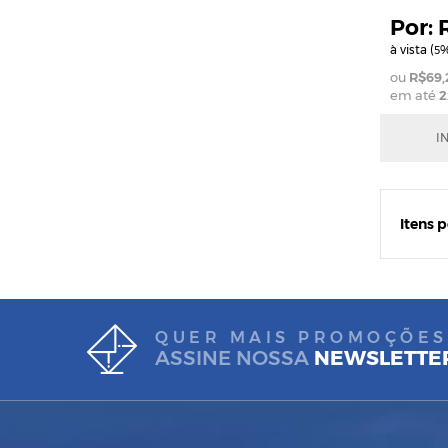
à vista (
%
5
R$69,
em até
2
I
Itens 
QUER MAIS PROMOÇÕES
ASSINE NOSSA
NEWSLETTE