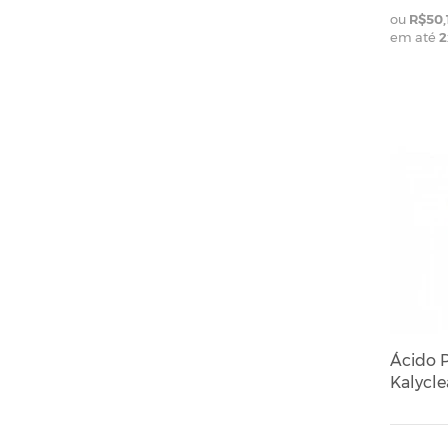
R$50,
em até
2
Ácido P
Kalycle