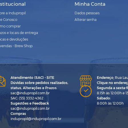
nstitucional
Minha Conta
bre a Indupropil
Dados pessoais
le Conosco
Alterar senha
mo comprar
azos e locais de entrega
ocas e devoluções
vendas - Brew Shop
Atendimento (SAC) - SITE
Endereço
:
Rua Laur
Dúvidas sobre pedidos realizados,
Clique no endereç
status, Alterações e Prazos.
Segunda a sexta-fe
sac@indupropil.com.br
8:15h às 12:00h e 1
SAC: (55) 3332-4362
Sábado:
Sugestões e Feedback
8:00h às 12:00h
sac@indupropil.com.br
Compras
indupropil@indupropil.com.br