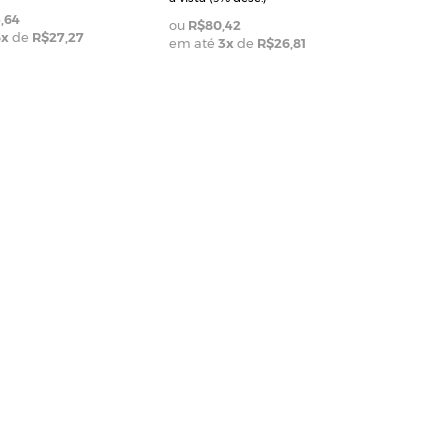
,64
R$80,42
6
x
de
R$27,27
em até
3
x
de
R$26,81