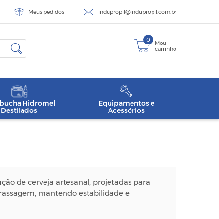
Meus pedidos
indupropil@indupropil.com.br
0
Meu
carrinho
ucha Hidromel
Equipamentos e
Destilados
Acessórios
ão de cerveja artesanal, projetadas para
brassagem, mantendo estabilidade e