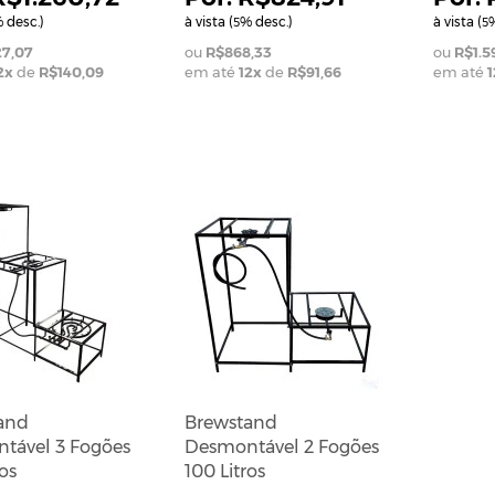
 desc.)
à vista (
% desc.)
à vista (
%
5
5
27,07
R$868,33
R$1.5
2
x
de
R$140,09
em até
12
x
de
R$91,66
em até
1
and
Brewstand
tável 3 Fogões
Desmontável 2 Fogões
os
100 Litros