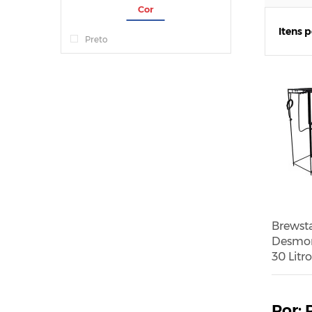
Cor
Itens 
Preto
Brewst
Desmon
30 Litro