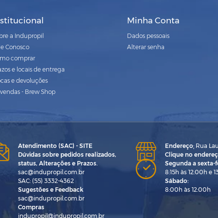
nstitucional
Minha Conta
bre a Indupropil
Dados pessoais
le Conosco
Alterar senha
mo comprar
azos e locais de entrega
ocas e devoluções
vendas - Brew Shop
Atendimento (SAC) - SITE
Endereço
:
Rua Laur
Dúvidas sobre pedidos realizados,
Clique no endereç
status, Alterações e Prazos.
Segunda a sexta-fe
sac@indupropil.com.br
8:15h às 12:00h e 1
SAC: (55) 3332-4362
Sábado:
Sugestões e Feedback
8:00h às 12:00h
sac@indupropil.com.br
Compras
indupropil@indupropil.com.br