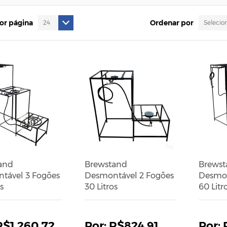
por página
Ordenar por
and
Brewstand
Brewst
tável 3 Fogões
Desmontável 2 Fogões
Desmon
s
30 Litros
60 Litr
R$1.260,72
R$824,91