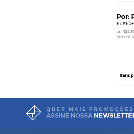
à vista (
%
5
R$2.1
em até
1
Itens 
QUER MAIS PROMOÇÕES
ASSINE NOSSA
NEWSLETTE