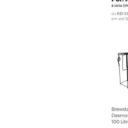
à vista (
%
5
R$1.3
em até
1
Brewst
Desmon
100 Litr