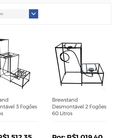
and
Brewstand
tável 3 Fogões
Desmontável 2 Fogões
os
60 Litros
R$1.512,35
R$1.019,40