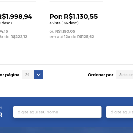
R$1.998,94
R$1.130,55
 desc.)
à vista (
% desc.)
5
04,15
R$1.190,05
2
x
de
R$222,12
em até
12
x
de
R$125,62
por página
Ordenar por
?
R