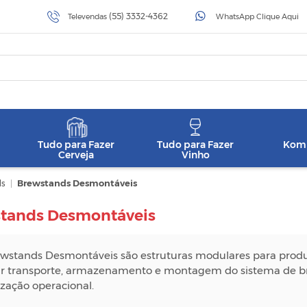
(55) 3332-4362
Televendas
WhatsApp Clique Aqui
Tudo para Fazer
Tudo para Fazer
Komb
Cerveja
Vinho
ds
|
Brewstands Desmontáveis
tands Desmontáveis
wstands Desmontáveis são estruturas modulares para produç
tar transporte, armazenamento e montagem do sistema de 
zação operacional.