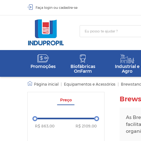
Faça
login
ou
cadastre-se
Promoções
Biofábricas
Industrial e
OnFarm
Agro
|
Equipamentos e Acessórios
|
Brewstan
Brews
Preço
As Bre
facili
R$ 863,00
R$ 2109,00
organi