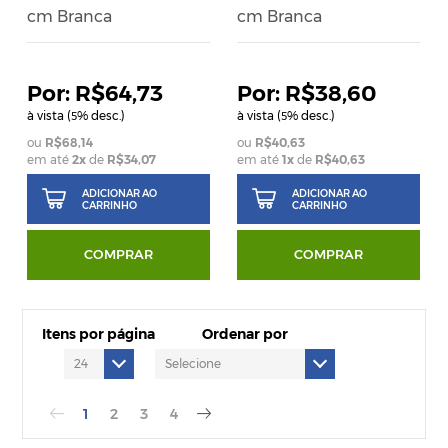
cm Branca
cm Branca
R$64,73
R$38,60
à vista (
% desc.)
à vista (
% desc.)
5
5
R$68,14
R$40,63
em até
2
x
de
R$34,07
em até
1
x
de
R$40,63
ADICIONAR AO
ADICIONAR AO
CARRINHO
CARRINHO
COMPRAR
COMPRAR
Itens por página
Ordenar por
1
2
3
4