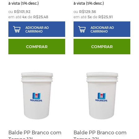
à vista (
% desc.)
à vista (
% desc.)
5
5
R$101,92
R$129,56
em até
4
x
de
R$25,48
em até
5
x
de
R$25,91
ADICIONAR AO
ADICIONAR AO
CARRINHO
CARRINHO
COMPRAR
COMPRAR
Balde PP Branco com
Balde PP Branco com