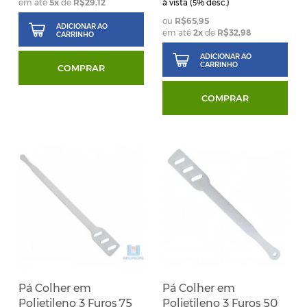
em até
5
x
de
R$29,12
à vista (
% desc.)
5
R$65,95
ADICIONAR AO
em até
2
x
de
R$32,98
CARRINHO
ADICIONAR AO
CARRINHO
COMPRAR
COMPRAR
Pá Colher em
Pá Colher em
Polietileno 3 Furos 75
Polietileno 3 Furos 50