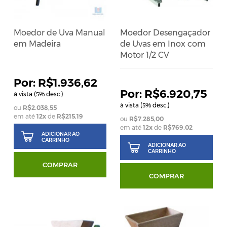
Moedor de Uva Manual
Moedor Desengaçador
em Madeira
de Uvas em Inox com
Motor 1/2 CV
R$1.936,62
R$6.920,75
à vista (
% desc.)
5
à vista (
% desc.)
5
R$2.038,55
em até
12
x
de
R$215,19
R$7.285,00
em até
12
x
de
R$769,02
ADICIONAR AO
CARRINHO
ADICIONAR AO
CARRINHO
COMPRAR
COMPRAR