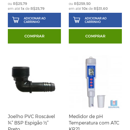
R$25,79
R$259,50
em até
1
x
de
R$25,79
em até
10
x
de
R$31,60
ADICIONAR AO
ADICIONAR AO
CARRINHO
CARRINHO
COMPRAR
COMPRAR
Joelho PVC Roscável
Medidor de pH
¾” BSP Espigão ½”
Temperatura com ATC
Preto
KR21