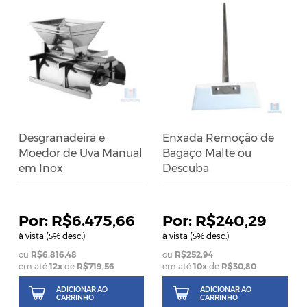
Desgranadeira e
Enxada Remoção de
Moedor de Uva Manual
Bagaço Malte ou
em Inox
Descuba
R$6.475,66
R$240,29
à vista (
% desc.)
à vista (
% desc.)
5
5
R$6.816,48
R$252,94
em até
12
x
de
R$719,56
em até
10
x
de
R$30,80
ADICIONAR AO
ADICIONAR AO
CARRINHO
CARRINHO