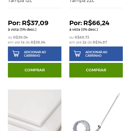
Tampa 12L
Tampa 22L
R$37,09
R$66,24
à vista (
% desc.)
à vista (
% desc.)
5
5
R$39,04
R$69,73
em até
1
x
de
R$39,04
em até
2
x
de
R$34,87
ADICIONAR AO
ADICIONAR AO
CARRINHO
CARRINHO
COMPRAR
COMPRAR