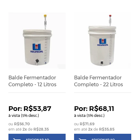
Balde Fermentador
Balde Fermentador
Completo - 12 Litros
Completo - 22 Litros
R$53,87
R$68,11
à vista (
% desc.)
à vista (
% desc.)
5
5
R$56,70
R$71,69
em até
2
x
de
R$28,35
em até
2
x
de
R$35,85