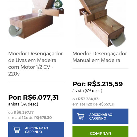
Moedor Desengaçador
Moedor Desengaçador
de Uvas em Madeira
Manual em Madeira
com Motor 1/2 CV -
220v
R$3.215,59
à vista (
% desc.)
5
R$6.077,31
R$3.384,83
à vista (
% desc.)
em até
12
x
de
R$357,31
5
R$6.397,17
ADICIONAR AO
em até
12
x
de
R$675,30
CARRINHO
ADICIONAR AO
CARRINHO
COMPRAR