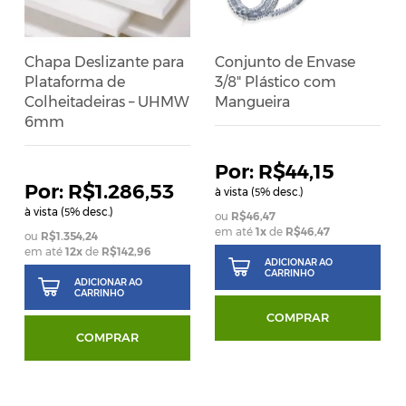
Chapa Deslizante para
Conjunto de Envase
Plataforma de
3/8" Plástico com
Colheitadeiras – UHMW
Mangueira
6mm
R$44,15
R$1.286,53
à vista (
% desc.)
5
à vista (
% desc.)
5
R$46,47
em até
1
x
de
R$46,47
R$1.354,24
em até
12
x
de
R$142,96
ADICIONAR AO
CARRINHO
ADICIONAR AO
CARRINHO
COMPRAR
COMPRAR