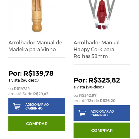
Arrolhador Manual de
Arrolhador Manual
Madeira para Vinho
Happy Cork para
Rolhas 38mm
R$139,78
R$325,82
à vista (
% desc.)
5
à vista (
% desc.)
5
R$147,14
em até
5
x
de
R$29,43
R$342,97
em até
12
x
de
R$36,20
ADICIONAR AO
CARRINHO
ADICIONAR AO
CARRINHO
COMPRAR
COMPRAR