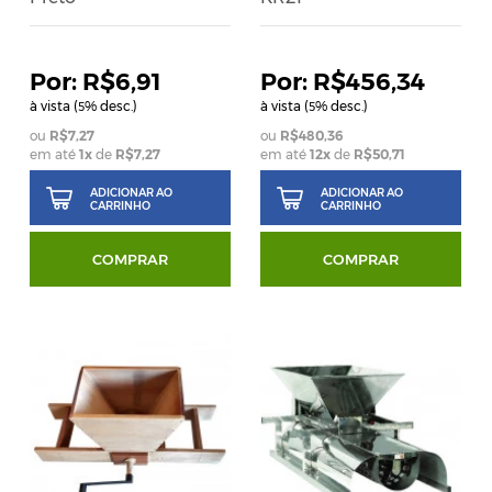
R$6,91
R$456,34
à vista (
% desc.)
à vista (
% desc.)
5
5
R$7,27
R$480,36
em até
1
x
de
R$7,27
em até
12
x
de
R$50,71
ADICIONAR AO
ADICIONAR AO
CARRINHO
CARRINHO
COMPRAR
COMPRAR