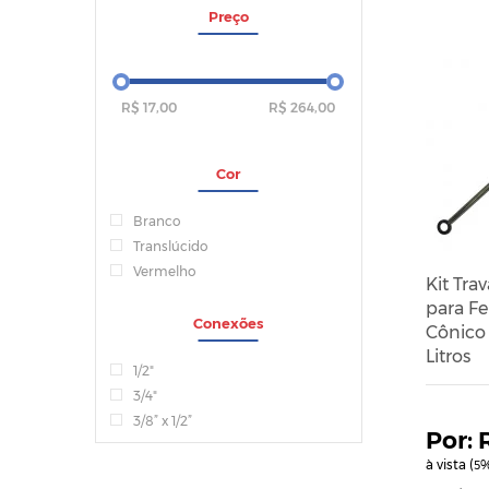
Preço
R$ 17,00
R$ 264,00
Cor
Branco
Translúcido
Vermelho
Kit Tra
para F
Conexões
Cônico 
Litros
1/2"
3/4"
3/8” x 1/2”
à vista (
%
5