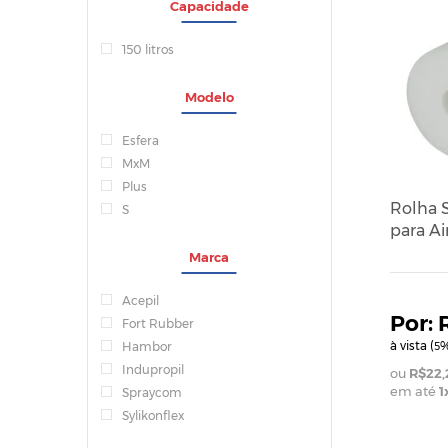
Capacidade
150 litros
Modelo
Esfera
MxM
Plus
Rolha S
S
para A
Marca
Acepil
Fort Rubber
à vista (
%
Hambor
5
Indupropil
R$22,
em até
1
Spraycom
Sylikonflex