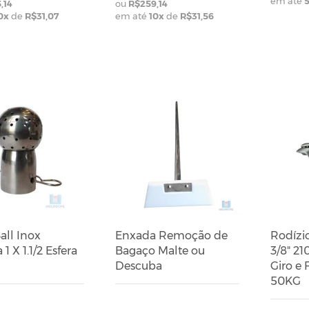
em até
,14
R$259,14
0
x
de
R$31,07
em até
10
x
de
R$31,56
all Inox
Enxada Remoção de
Rodízi
1 X 1.1/2 Esfera
Bagaço Malte ou
3/8" 21
Descuba
Giro e 
50KG