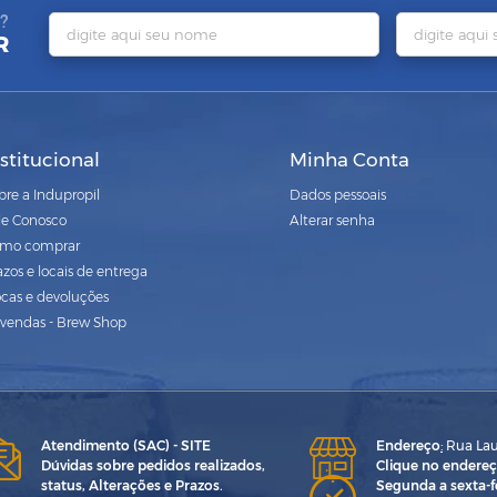
?
R
nstitucional
Minha Conta
bre a Indupropil
Dados pessoais
le Conosco
Alterar senha
mo comprar
azos e locais de entrega
ocas e devoluções
vendas - Brew Shop
Atendimento (SAC) - SITE
Endereço
:
Rua Laur
Dúvidas sobre pedidos realizados,
Clique no endereç
status, Alterações e Prazos.
Segunda a sexta-fe