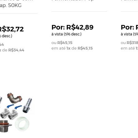
Cap. 50KG
R$42,89
R$32,72
à vista (
% desc.)
à vista (
%
5
5
 desc.)
R$45,15
R$318
44
em até
1
x
de
R$45,15
em até
1
x
de
R$34,44
ADICIONAR AO CAR