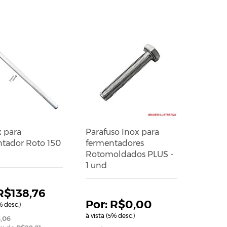
x para
Parafuso Inox para
tador Roto 150
fermentadores
Rotomoldados PLUS -
1 und
R$138,76
R$0,00
 desc.)
à vista (
% desc.)
5
,06