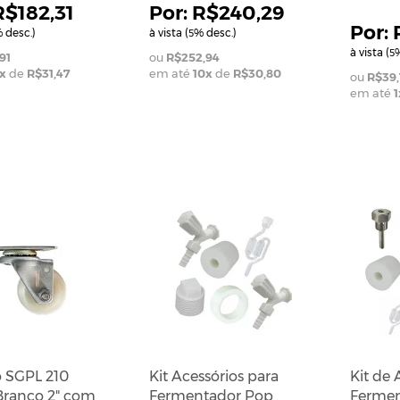
R$182,31
R$240,29
 desc.)
à vista (
% desc.)
5
à vista (
%
5
91
R$252,94
x
de
R$31,47
em até
10
x
de
R$30,80
R$39,
em até
1
o SGPL 210
Kit Acessórios para
Kit de 
Branco 2" com
Fermentador Pop
Fermen