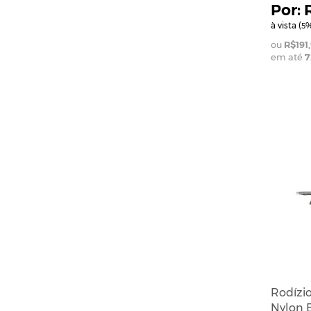
à vista (
%
5
R$191,
em até
7
Rodízi
Nylon 