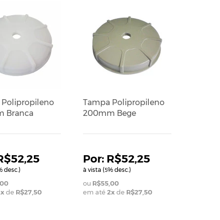
Polipropileno
Tampa Polipropileno
 Branca
200mm Bege
R$52,25
R$52,25
 desc.)
à vista (
% desc.)
5
,00
R$55,00
2
x
de
R$27,50
em até
2
x
de
R$27,50