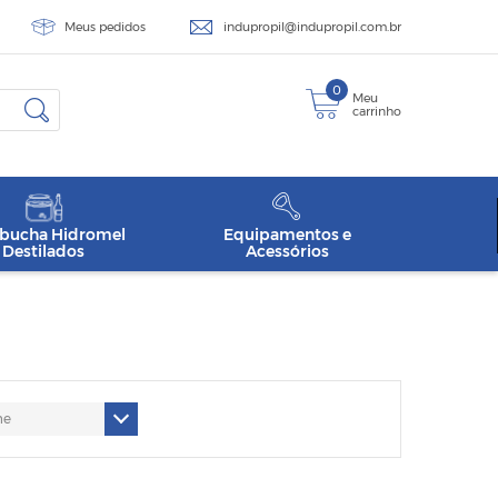
Meus pedidos
indupropil@indupropil.com.br
0
Meu
carrinho
ucha Hidromel
Equipamentos e
Destilados
Acessórios