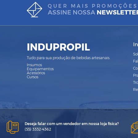
QUER MAIS PROMOÇÕES
ASSINE NOSSA
NEWSLETTE
INDUPROPIL
I
So
Tudo para sua produção de bebidas artesanais.
Fa
Insumos
Co
Equipamentos
Acessórios
Pr
Cursos
Tr
Re
Deseja falar com um vendedor em nossa loja física?
(55) 3332-4362