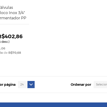
Válvulas
oco Inox 3/4"
ermentador PP
R$402,86
 desc.)
,06
2x
de
R$70,68
INHO
por página
Ordenar por