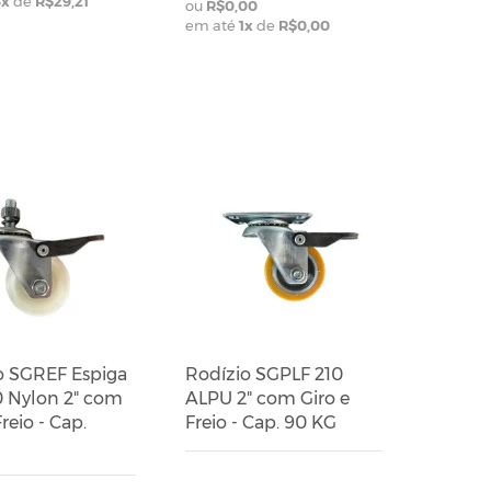
5
x
de
R$29,21
R$0,00
em até
1
x
de
R$0,00
o SGREF Espiga
Rodízio SGPLF 210
0 Nylon 2" com
ALPU 2" com Giro e
Freio - Cap.
Freio - Cap. 90 KG