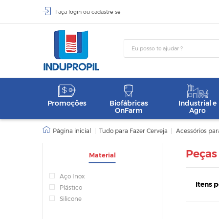
Faça
login
ou
cadastre-se
Promoções
Biofábricas
Industrial e
OnFarm
Agro
|
Tudo para Fazer Cerveja
|
Acessórios pa
Peças
Material
Aço Inox
Itens 
Plástico
Silicone