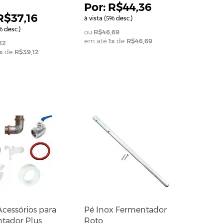
R$44,36
R$37,16
à vista (
% desc.)
5
 desc.)
R$46,69
em até
1
x
de
R$46,69
12
x
de
R$39,12
Acessórios para
Pé Inox Fermentador
tador Plus
Roto