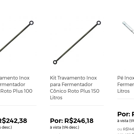
vamento Inox
Kit Travamento Inox
Pé Ino
ermentador
para Fermentador
Fermen
Roto Plus 100
Cônico Roto Plus 150
Litros
Litros
R$242,38
R$246,18
à vista (
%
5
 desc.)
à vista (
% desc.)
5
R$146