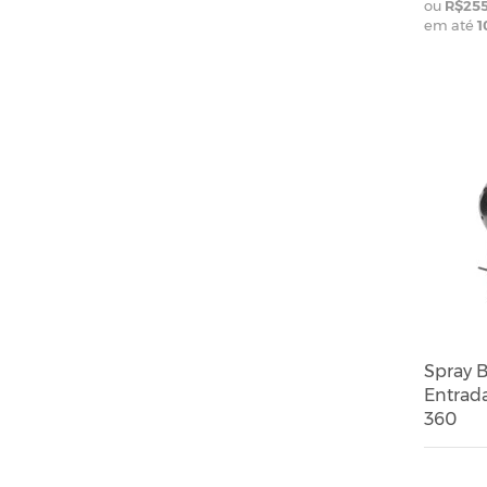
R$255
em até
1
Spray B
Entrada 
360