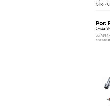
Giro - 
à vista (
%
5
R$34,
em até
1