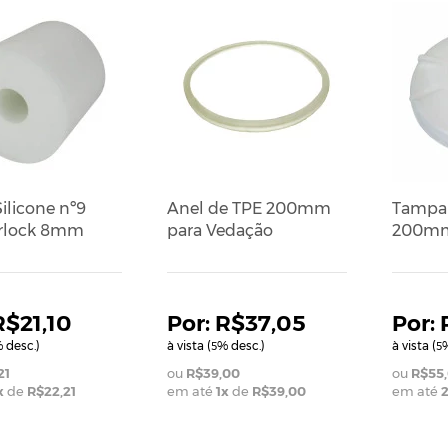
ilicone nº9
Anel de TPE 200mm
Tampa 
irlock 8mm
para Vedação
200mm
R$21,10
R$37,05
 desc.)
à vista (
% desc.)
à vista (
%
5
5
21
R$39,00
R$55
x
de
R$22,21
em até
1
x
de
R$39,00
em até