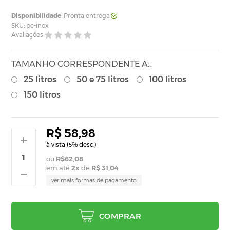
Disponibilidade
: Pronta entrega
SKU: pe-inox
Avaliações
TAMANHO CORRESPONDENTE A::
25 litros
50 e 75 litros
100 litros
150 litros
R$ 58,98
à vista (
% desc.)
5
R$62,08
em até
2
x
de
R$ 31,04
ver mais formas de pagamento
COMPRAR