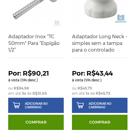
Adaptador Inox “TC
Adaptador Long Neck -
50mm" Para “Espigão
simples sem a tampa
1/2”
para o controlado
R$90,21
R$43,44
à vista (
% desc.)
à vista (
% desc.)
5
5
R$94,96
R$45,73
em até
3
x
de
R$31,65
em até
1
x
de
R$45,73
ADICIONAR AO
ADICIONAR AO
CARRINHO
CARRINHO
COMPRAR
COMPRAR