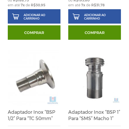
R$188,73
R$193,80
em até
7
x
de
R$30,95
em até
7
x
de
R$31,78
ADICIONAR AO
ADICIONAR AO
CARRINHO
CARRINHO
COMPRAR
COMPRAR
Adaptador Inox “BSP
Adaptador Inox “BSP 1”
1/2” Para “TC 50mm”
Para “SMS” Macho 1”