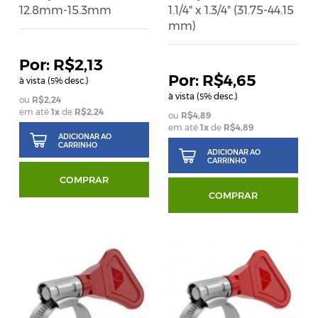
12.8mm-15.3mm
1.1/4" x 1.3/4" (31.75-44.15
mm)
R$2,13
R$4,65
à vista (
% desc.)
5
à vista (
% desc.)
5
R$2,24
em até
1
x
de
R$2,24
R$4,89
em até
1
x
de
R$4,89
ADICIONAR AO
CARRINHO
ADICIONAR AO
CARRINHO
COMPRAR
COMPRAR