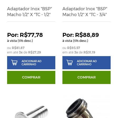
Adaptador Inox "BSP"
Adaptador Inox "BSP"
Macho 1/2" X "TC - 1/2"
Macho 1/2" X "TC - 3/4"
R$77,78
R$88,89
à vista (
% desc.)
à vista (
% desc.)
5
5
R$81,87
R$93,57
em até
3
x
de
R$27,29
em até
3
x
de
R$31,19
ADICIONAR AO
ADICIONAR AO
CARRINHO
CARRINHO
COMPRAR
COMPRAR