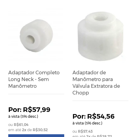
Adaptador Completo
Adaptador de
Long Neck - Sem
Manômetro para
Manômetro
Válvula Extratora de
Chopp
R$57,99
R$54,56
à vista (
% desc.)
5
à vista (
% desc.)
5
R$61,04
em até
2
x
de
R$30,52
R$57,43
em até
2
x
de
R$28,72