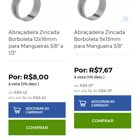
Abraçadeira Zincada
Abraçadeira Zincada
Borboleta 12x16mm
Borboleta 9x13mm
para Mangueiras 3/8" a
para Mangueira 3/8"
1/2"
R$7,67
R$8,00
à vista (
% desc.)
5
à vista (
% desc.)
5
R$8,07
em até
1
x
de
R$8,07
R$8,42
em até
1
x
de
R$8,42
ADICIONAR AO
CARRINHO
ADICIONAR AO
CARRINHO
COMPRAR
COMPRAR