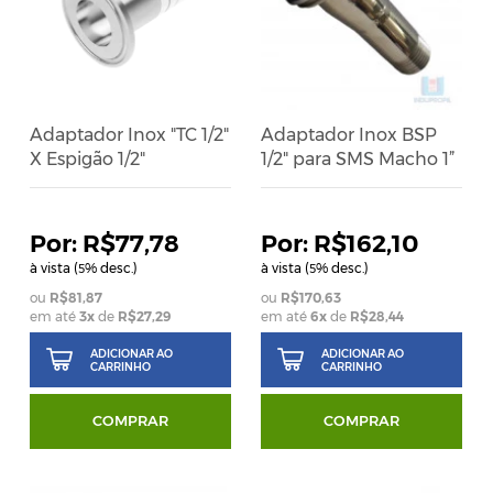
Adaptador Inox "TC 1/2"
Adaptador Inox BSP
X Espigão 1/2"
1/2" para SMS Macho 1”
R$77,78
R$162,10
à vista (
% desc.)
à vista (
% desc.)
5
5
R$81,87
R$170,63
em até
3
x
de
R$27,29
em até
6
x
de
R$28,44
ADICIONAR AO
ADICIONAR AO
CARRINHO
CARRINHO
COMPRAR
COMPRAR