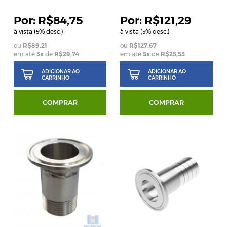
R$84,75
R$121,29
à vista (
% desc.)
à vista (
% desc.)
5
5
R$89,21
R$127,67
em até
3
x
de
R$29,74
em até
5
x
de
R$25,53
ADICIONAR AO
ADICIONAR AO
CARRINHO
CARRINHO
COMPRAR
COMPRAR