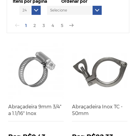
Itens por página
Ordenar por
1
2
3
4
5
Abraçadeira 9mm 3/4"
Abraçadeira Inox TC -
a 1.1/16" Inox
50mm