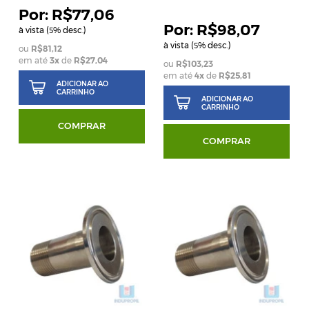
R$77,06
R$98,07
à vista (
% desc.)
5
à vista (
% desc.)
5
R$81,12
em até
3
x
de
R$27,04
R$103,23
em até
4
x
de
R$25,81
ADICIONAR AO
CARRINHO
ADICIONAR AO
CARRINHO
COMPRAR
COMPRAR