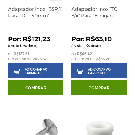
Adaptador Inox “BSP 1”
Adaptador Inox “TC
Para “TC - 50mm”
3/4" Para “Espigão 1”
R$121,23
R$63,10
à vista (
% desc.)
à vista (
% desc.)
5
5
R$127,61
R$66,42
em até
5
x
de
R$25,52
em até
2
x
de
R$33,21
ADICIONAR AO
ADICIONAR AO
CARRINHO
CARRINHO
COMPRAR
COMPRAR