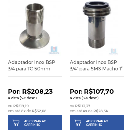
Adaptador Inox BSP
Adaptador Inox BSP
3/4 para TC 50mm
3/4" para SMS Macho 1”
R$208,23
R$107,70
à vista (
% desc.)
à vista (
% desc.)
5
5
R$219,19
R$113,37
em até
8
x
de
R$32,08
em até
4
x
de
R$28,34
ADICIONAR AO
ADICIONAR AO
CARRINHO
CARRINHO