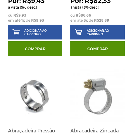
R$9,43
R$82,33
à vista (
% desc.)
à vista (
% desc.)
5
5
R$9,93
R$86,66
em até
1
x
de
R$9,93
em até
3
x
de
R$28,89
ADICIONAR AO
ADICIONAR AO
CARRINHO
CARRINHO
COMPRAR
COMPRAR
Abraçadeira Pressão
Abraçadeira Zincada