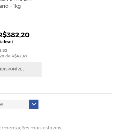
and – 1kg
R$382,20
 desc.)
2,32
2
x
de
R$42,47
NDISPONÍVEL
ermentações mais estáveis.