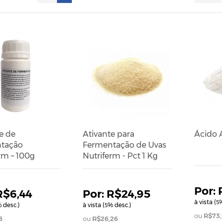
e de
Ativante para
Ácido A
tação
Fermentação de Uvas
rm – 100g
Nutriferm - Pct 1 Kg
R$6,44
R$24,95
à vista (
%
5
 desc.)
à vista (
% desc.)
5
R$73,
8
R$26,26