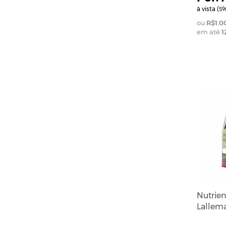
à vista (
%
5
R$1.0
em até
1
Nutrie
Lallema