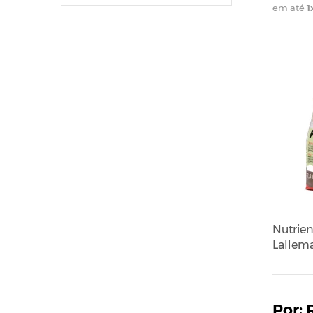
em até
1
Nutrien
Lallema