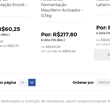
ação Enovit –
Fermentação
Lallem
Mauriferm Activador –
0,5kg
R$60,25
R$217,80
à vista (
%
5
 desc.)
R$40
à vista (
% desc.)
5
42
em até
1
x
de
R$31,71
R$229,26
em até
9
x
de
R$30,42
I
por página
Ordenar por
 destinados a nutrição de leveduras, assim proporcionando f