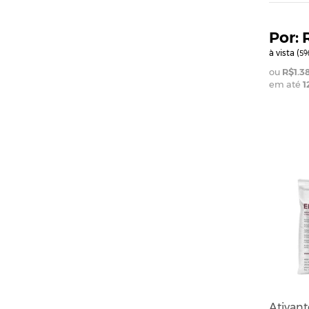
à vista (
%
5
R$1.3
em até
1
Ativant