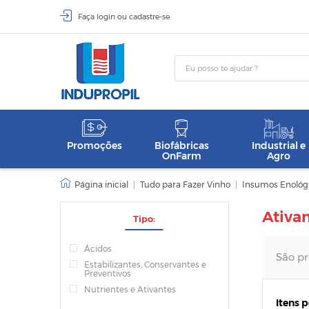
Faça
login
ou
cadastre-se
Promoções
Biofábricas
Industrial e
OnFarm
Agro
|
Tudo para Fazer Vinho
|
Insumos Enológ
Ativa
Tipo:
Ácidos
São pr
Estabilizantes, Conservantes e
Preventivos
Nutrientes e Ativantes
Itens 