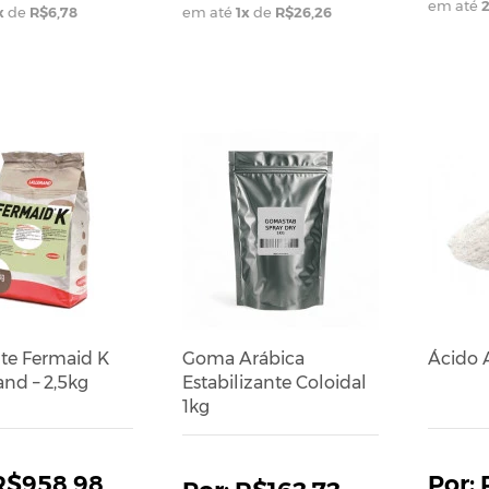
em até
x
de
R$6,78
em até
1
x
de
R$26,26
te Fermaid K
Goma Arábica
Ácido 
nd – 2,5kg
Estabilizante Coloidal
1kg
R$958,98