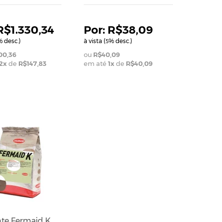
R$1.330,34
R$38,09
 desc.)
à vista (
% desc.)
5
00,36
R$40,09
2
x
de
R$147,83
em até
1
x
de
R$40,09
nte Fermaid K