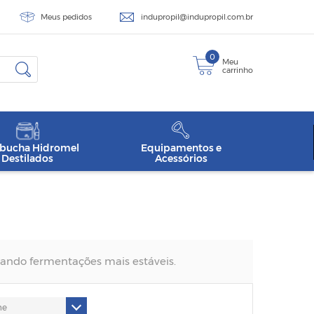
Meus pedidos
indupropil@indupropil.com.br
0
Meu
carrinho
ucha Hidromel
Equipamentos e
Destilados
Acessórios
nando fermentações mais estáveis.