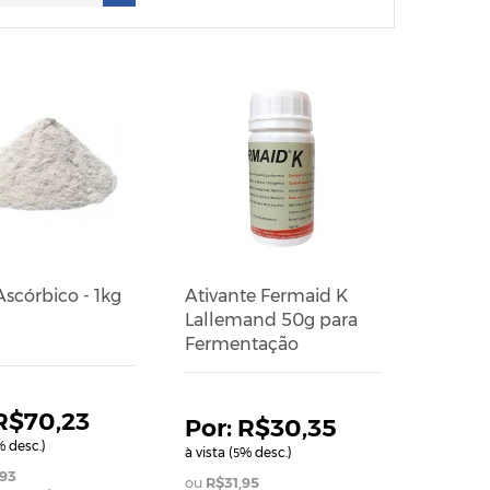
scórbico - 1kg
Ativante Fermaid K
Lallemand 50g para
Fermentação
R$70,23
R$30,35
 desc.)
à vista (
% desc.)
5
93
R$31,95