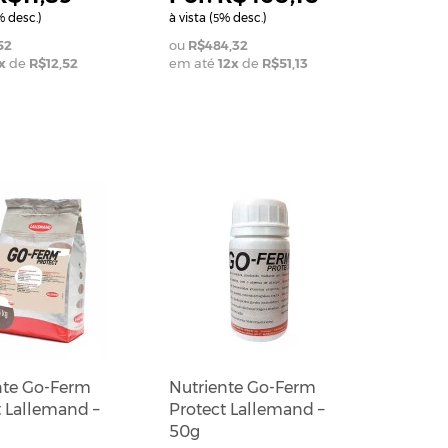
 desc.)
à vista (
% desc.)
5
52
R$484,32
x
de
R$12,52
em até
12
x
de
R$51,13
nte Go-Ferm
Nutriente Go-Ferm
t Lallemand –
Protect Lallemand –
50g