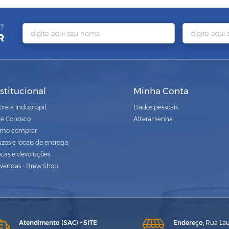
?
R
nstitucional
Minha Conta
bre a Indupropil
Dados pessoais
le Conosco
Alterar senha
mo comprar
azos e locais de entrega
ocas e devoluções
vendas - Brew Shop
Atendimento (SAC) - SITE
Endereço
:
Rua Laur