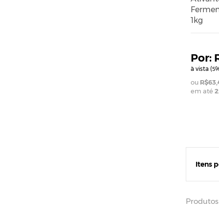
Ferment
1kg
à vista (
%
5
R$63,
em até
2
Itens 
Produtos