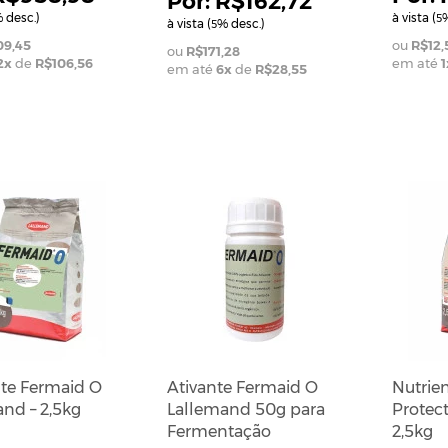
R$162,72
 desc.)
à vista (
%
5
à vista (
% desc.)
5
09,45
R$12,
R$171,28
2
x
de
R$106,56
em até
1
em até
6
x
de
R$28,55
nte Fermaid O
Ativante Fermaid O
Nutrie
nd – 2,5kg
Lallemand 50g para
Protec
Fermentação
2,5kg