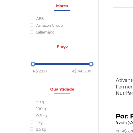
Marca
AEB
Amazon Group
Lallemand
Preço
R$ 2,00
R$ 1405,00
Ativant
Fermen
Quantidade
Nutrife
50 g
100 g
0,5 kg
1 kg
à vista (
%
5
2,5 kg
R$6,7