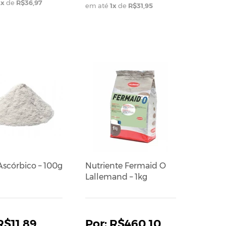
2
x
de
R$36,97
em até
1
x
de
R$31,95
Ascórbico – 100g
Nutriente Fermaid O
Lallemand – 1kg
R$11,89
R$460,10