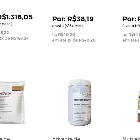
R$1.316,05
R$38,19
 desc.)
à vista (
% desc.)
à vista (
%
5
5
85,32
R$40,20
R$1.4
2
x
de
R$146,24
em até
1
x
de
R$40,20
em até
1
e de
Ativante de
Nutrie