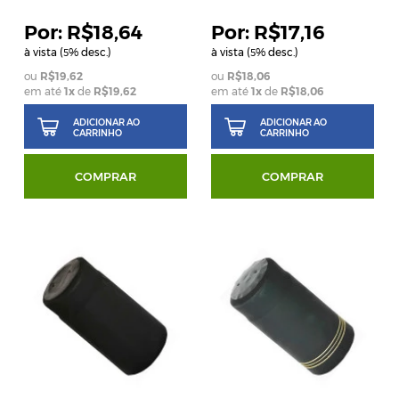
R$18,64
R$17,16
à vista (
% desc.)
à vista (
% desc.)
5
5
R$19,62
R$18,06
em até
1
x
de
R$19,62
em até
1
x
de
R$18,06
ADICIONAR AO
ADICIONAR AO
CARRINHO
CARRINHO
COMPRAR
COMPRAR