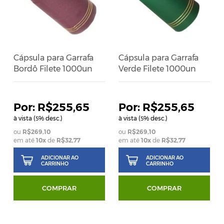
Cápsula para Garrafa
Cápsula para Garrafa
Bordô Filete 1000un
Verde Filete 1000un
R$255,65
R$255,65
à vista (
% desc.)
à vista (
% desc.)
5
5
R$269,10
R$269,10
em até
10
x
de
R$32,77
em até
10
x
de
R$32,77
ADICIONAR AO
ADICIONAR AO
CARRINHO
CARRINHO
COMPRAR
COMPRAR