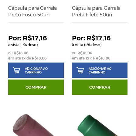
Cápsula para Garrafa
Cápsula para Garrafa
Preto Fosco 50un
Preta Filete 50un
R$17,16
R$17,16
à vista (
% desc.)
à vista (
% desc.)
5
5
R$18,06
R$18,06
em até
1
x
de
R$18,06
em até
1
x
de
R$18,06
ADICIONAR AO
ADICIONAR AO
CARRINHO
CARRINHO
COMPRAR
COMPRAR