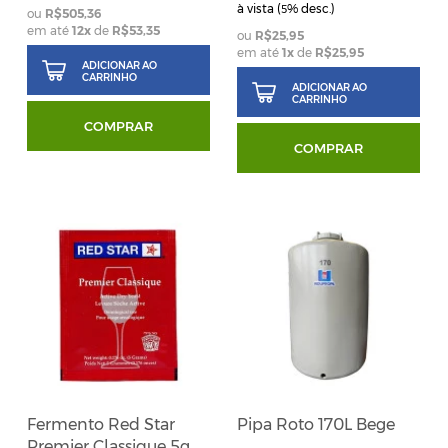
à vista (
% desc.)
5
R$505,36
em até
12
x
de
R$53,35
R$25,95
em até
1
x
de
R$25,95
ADICIONAR AO
CARRINHO
ADICIONAR AO
CARRINHO
COMPRAR
COMPRAR
Fermento Red Star
Pipa Roto 170L Bege
Premier Classique 5g