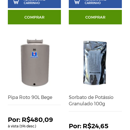
CARRINHO
CARRINHO
COMPRAR
COMPRAR
Pipa Roto 90L Bege
Sorbato de Potássio
Granulado 100g
R$480,09
R$24,65
à vista (
% desc.)
5