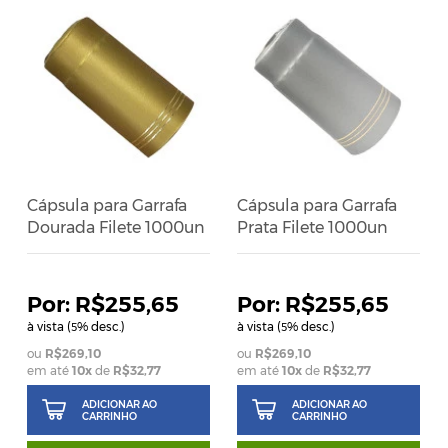
Cápsula para Garrafa
Cápsula para Garrafa
Dourada Filete 1000un
Prata Filete 1000un
R$255,65
R$255,65
à vista (
% desc.)
à vista (
% desc.)
5
5
R$269,10
R$269,10
em até
10
x
de
R$32,77
em até
10
x
de
R$32,77
ADICIONAR AO
ADICIONAR AO
CARRINHO
CARRINHO