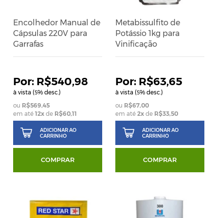
Encolhedor Manual de
Metabissulfito de
Cápsulas 220V para
Potássio 1kg para
Garrafas
Vinificação
R$540,98
R$63,65
à vista (
% desc.)
à vista (
% desc.)
5
5
R$569,45
R$67,00
em até
12
x
de
R$60,11
em até
2
x
de
R$33,50
ADICIONAR AO
ADICIONAR AO
CARRINHO
CARRINHO
COMPRAR
COMPRAR