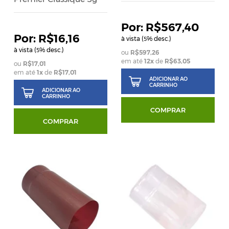
R$567,40
R$16,16
à vista (
% desc.)
5
à vista (
% desc.)
5
R$597,26
em até
12
x
de
R$63,05
R$17,01
em até
1
x
de
R$17,01
ADICIONAR AO
CARRINHO
ADICIONAR AO
CARRINHO
COMPRAR
COMPRAR