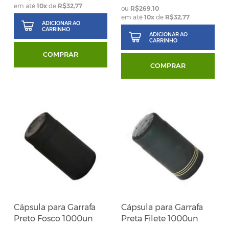
em até
10
x
de
R$32,77
R$269,10
em até
10
x
de
R$32,77
ADICIONAR AO
CARRINHO
ADICIONAR AO
CARRINHO
COMPRAR
COMPRAR
Cápsula para Garrafa
Cápsula para Garrafa
Preto Fosco 1000un
Preta Filete 1000un