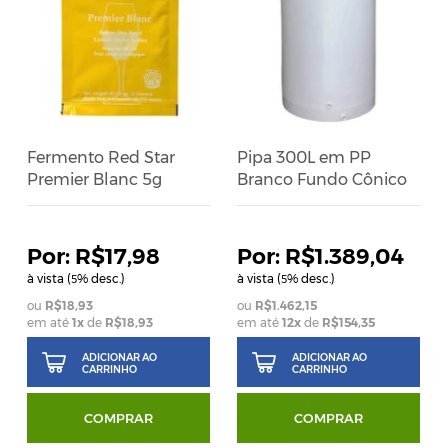
Fermento Red Star
Pipa 300L em PP
Premier Blanc 5g
Branco Fundo Cônico
R$17,98
R$1.389,04
à vista (
% desc.)
à vista (
% desc.)
5
5
R$18,93
R$1.462,15
em até
1
x
de
R$18,93
em até
12
x
de
R$154,35
ADICIONAR AO
ADICIONAR AO
CARRINHO
CARRINHO
COMPRAR
COMPRAR