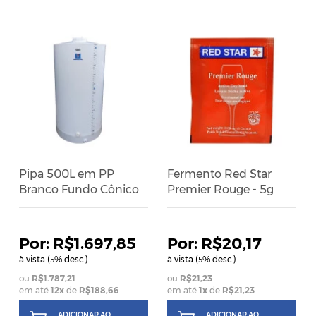
Pipa 500L em PP
Fermento Red Star
Branco Fundo Cônico
Premier Rouge - 5g
R$1.697,85
R$20,17
à vista (
% desc.)
à vista (
% desc.)
5
5
R$1.787,21
R$21,23
em até
12
x
de
R$188,66
em até
1
x
de
R$21,23
ADICIONAR AO
ADICIONAR AO