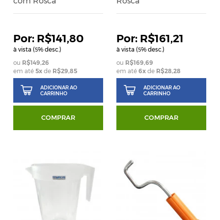
com Rosca
Rosca
R$141,80
R$161,21
à vista (
% desc.)
à vista (
% desc.)
5
5
R$149,26
R$169,69
em até
5
x
de
R$29,85
em até
6
x
de
R$28,28
ADICIONAR AO
ADICIONAR AO
CARRINHO
CARRINHO
COMPRAR
COMPRAR