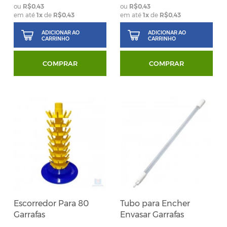
R$0,43
R$0,43
em até
1
x
de
R$0,43
em até
1
x
de
R$0,43
ADICIONAR AO
ADICIONAR AO
CARRINHO
CARRINHO
COMPRAR
COMPRAR
Escorredor Para 80
Tubo para Encher
Garrafas
Envasar Garrafas