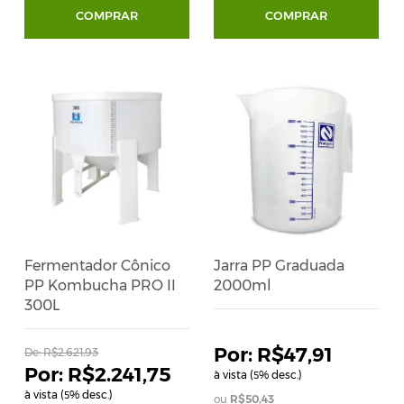
COMPRAR
COMPRAR
Fermentador Cônico
Jarra PP Graduada
PP Kombucha PRO II
2000ml
300L
R$47,91
De:
R$2.621,93
R$2.241,75
à vista (
% desc.)
5
à vista (
% desc.)
5
R$50,43