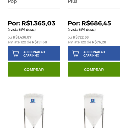
Pop
Plus
R$1.365,03
R$686,45
à vista (
% desc.)
à vista (
% desc.)
5
5
R$1.436,87
R$722,58
em até
12
x
de
R$151,68
em até
12
x
de
R$76,28
ADICIONAR AO
ADICIONAR AO
CARRINHO
CARRINHO
COMPRAR
COMPRAR