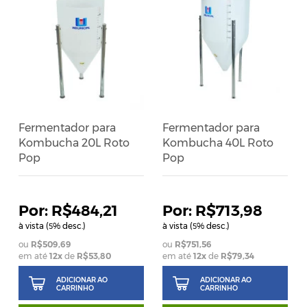
Fermentador para
Fermentador para
Kombucha 20L Roto
Kombucha 40L Roto
Pop
Pop
R$484,21
R$713,98
à vista (
% desc.)
à vista (
% desc.)
5
5
R$509,69
R$751,56
em até
12
x
de
R$53,80
em até
12
x
de
R$79,34
ADICIONAR AO
ADICIONAR AO
CARRINHO
CARRINHO