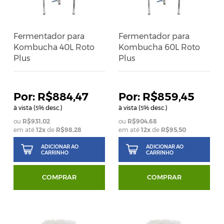
Fermentador para
Fermentador para
Kombucha 40L Roto
Kombucha 60L Roto
Plus
Plus
R$884,47
R$859,45
à vista (
% desc.)
à vista (
% desc.)
5
5
R$931,02
R$904,68
em até
12
x
de
R$98,28
em até
12
x
de
R$95,50
ADICIONAR AO
ADICIONAR AO
CARRINHO
CARRINHO
COMPRAR
COMPRAR