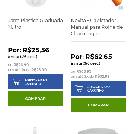
Jarra Plástica Graduada
Novita - Gabietador
1 Litro
Manual para Rolha de
Champagne
R$25,56
R$62,65
à vista (
% desc.)
5
à vista (
% desc.)
5
R$26,90
em até
1
x
de
R$26,90
R$65,95
em até
2
x
de
R$32,98
ADICIONAR AO
CARRINHO
ADICIONAR AO
CARRINHO
COMPRAR
COMPRAR