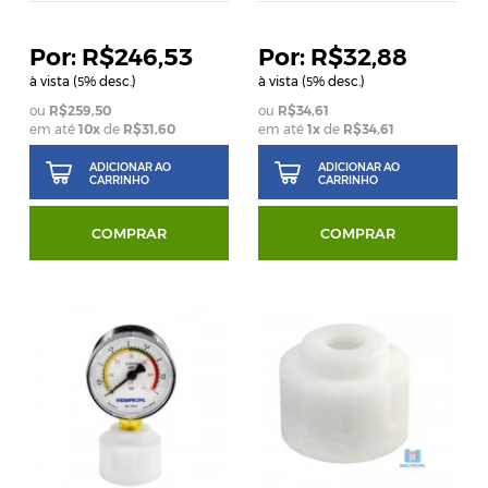
R$246,53
R$32,88
à vista (
% desc.)
à vista (
% desc.)
5
5
R$259,50
R$34,61
em até
10
x
de
R$31,60
em até
1
x
de
R$34,61
ADICIONAR AO
ADICIONAR AO
CARRINHO
CARRINHO
COMPRAR
COMPRAR