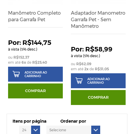
Manômetro Completo
Adaptador Manometro
para Garrafa Pet
Garrafa Pet - Sem
Manômetro
R$144,75
R$58,99
à vista (
% desc.)
5
à vista (
% desc.)
5
R$152,37
em até
6
x
de
R$25,40
R$62,09
em até
2
x
de
R$31,05
ADICIONAR AO
CARRINHO
ADICIONAR AO
CARRINHO
COMPRAR
COMPRAR
Itens por página
Ordenar por