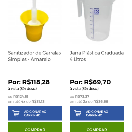
Sanitizador de Garrafas
Jarra Plástica Graduada
Simples - Amarelo
4 Litros
R$118,28
R$69,70
à vista (
% desc.)
à vista (
% desc.)
5
5
R$124,51
R$73,37
em até
4
x
de
R$31,13
em até
2
x
de
R$36,69
ADICIONAR AO
ADICIONAR AO
CARRINHO
CARRINHO
COMPRAR
COMPRAR