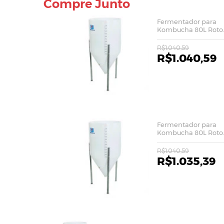
Compre Junto
Fermentador para
Kombucha 80L Roto
Pop
R$1.040,59
R$1.040,59
Fermentador para
Kombucha 80L Roto
Pop
R$1.040,59
R$1.035,39