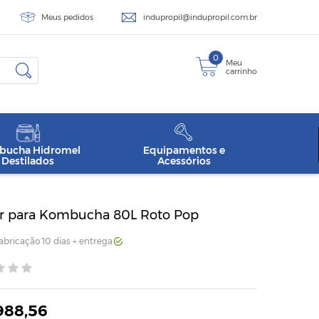
Meus pedidos
indupropil@indupropil.com.br
0
Meu
carrinho
ucha Hidromel
Equipamentos e
Destilados
Acessórios
r para Kombucha 80L Roto Pop
Fabricação 10 dias + entrega
988,56