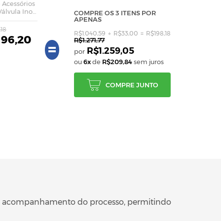
e Acessórios
álvula Inox
COMPRE OS 3 ITENS POR
APENAS
entador
,18
R$1.040,59
R$33,00
R$198,18
ucha
196,20
R$1.271,77
=
R$1.259,05
ou
6x
de
R$209,84
sem juros
COMPRE JUNTO
 e acompanhamento do processo, permitindo