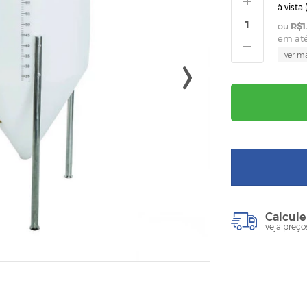
à vista 
R$1
em at
ver m
Calcule
veja preço