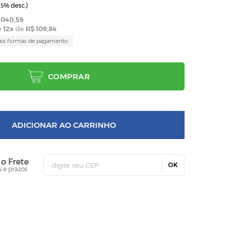
(
% desc.)
5
.040,59
é
12
x
de
R$ 109,84
ais formas de pagamento
COMPRAR
ADICIONAR AO CARRINHO
 o Frete
OK
s e prazos