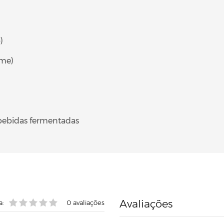
)
ume)
bebidas fermentadas
Avaliações
a:
0
avaliações