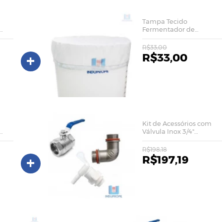
Tampa Tecido
Fermentador de
Kombucha - 90 Litros
R$33,00
+
R$33,00
Kit de Acessórios com
Válvula Inox 3/4"
Fermentador
Kombucha
R$198,18
+
R$197,19