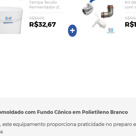
Tampa Tecido
Kit d
Fermentador de
com V
Kombucha - 90
3/4"
Litros
Ferm
R$33,00
R$198
Komb
R$32,67
R$
+
omoldado com Fundo Cônico em Polietileno Branco
 este equipamento proporciona praticidade no preparo
a.