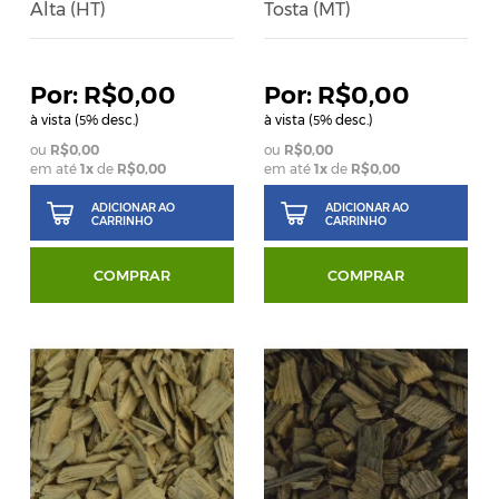
Alta (HT)
Tosta (MT)
R$0,00
R$0,00
à vista (
% desc.)
à vista (
% desc.)
5
5
R$0,00
R$0,00
em até
1
x
de
R$0,00
em até
1
x
de
R$0,00
ADICIONAR AO
ADICIONAR AO
CARRINHO
CARRINHO
COMPRAR
COMPRAR