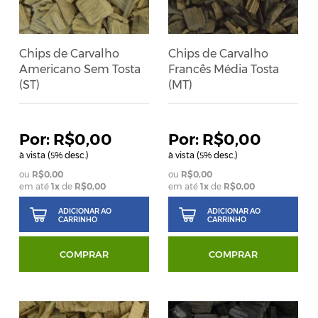
Chips de Carvalho
Chips de Carvalho
Americano Sem Tosta
Francês Média Tosta
(ST)
(MT)
R$0,00
R$0,00
à vista (
% desc.)
à vista (
% desc.)
5
5
R$0,00
R$0,00
em até
1
x
de
R$0,00
em até
1
x
de
R$0,00
ADICIONAR AO
ADICIONAR AO
CARRINHO
CARRINHO
COMPRAR
COMPRAR