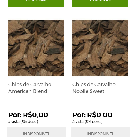
Chips de Carvalho
Chips de Carvalho
American Blend
Nobile Sweet
R$0,00
R$0,00
à vista (
% desc.)
à vista (
% desc.)
5
5
R$0,00
R$0,00
INDISPONÍVEL
INDISPONÍVEL
em até
1
x
de
R$0,00
em até
1
x
de
R$0,00