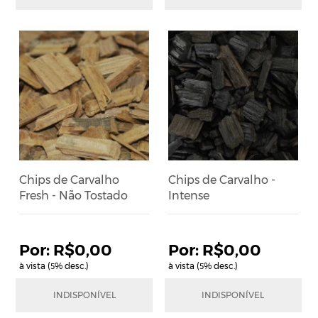
Chips de Carvalho
Chips de Carvalho -
Fresh - Não Tostado
Intense
R$0,00
R$0,00
à vista (
% desc.)
à vista (
% desc.)
5
5
R$0,00
R$0,00
INDISPONÍVEL
INDISPONÍVEL
em até
1
x
de
R$0,00
em até
1
x
de
R$0,00