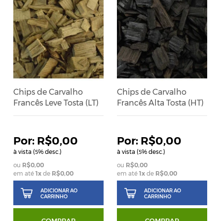
Chips de Carvalho
Chips de Carvalho
Francês Leve Tosta (LT)
Francês Alta Tosta (HT)
R$0,00
R$0,00
à vista (
% desc.)
à vista (
% desc.)
5
5
R$0,00
R$0,00
em até
1
x
de
R$0,00
em até
1
x
de
R$0,00
ADICIONAR AO
ADICIONAR AO
CARRINHO
CARRINHO
COMPRAR
COMPRAR