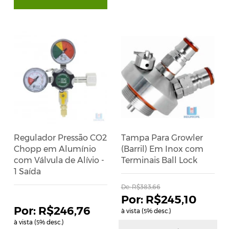
Regulador Pressão CO2
Tampa Para Growler
Chopp em Alumínio
(Barril) Em Inox com
com Válvula de Alívio -
Terminais Ball Lock
1 Saída
De:
R$383,66
R$245,10
R$246,76
à vista (
% desc.)
5
à vista (
% desc.)
5
R$258,00