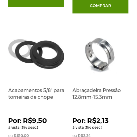
COMPRAR
Acabamentos 5/8" para
Abraçadeira Pressão
torneiras de chope
12.8mm-15.3mm
R$9,50
R$2,13
à vista (
% desc.)
à vista (
% desc.)
5
5
R$10,00
R$2,24