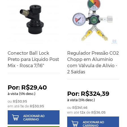
Conector Ball Lock
Regulador Pressão CO2
Preto para Líquido Post
Chopp em Alumínio
Mix - Rosca 7/16"
com Válvula de Alívio -
2 Saídas
R$29,40
R$324,39
à vista (
% desc.)
5
à vista (
% desc.)
5
R$30,95
em até
1
x
de
R$30,95
R$341,46
em até
12
x
de
R$36,05
ADICIONAR AO
CARRINHO
ADICIONAR AO
CARRINHO