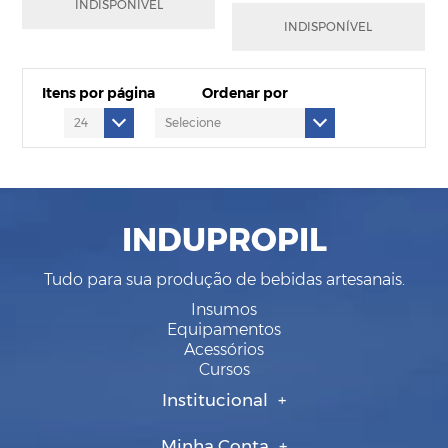
INDISPONÍVEL
em até
12
x
de
R$99,02
R$198,09
INDISPONÍVEL
em até
7
x
de
R$32,48
Itens por página
Ordenar por
INDUPROPIL
Tudo para sua produção de bebidas artesanais.
Insumos
Equipamentos
Acessórios
Cursos
Institucional
Minha Conta