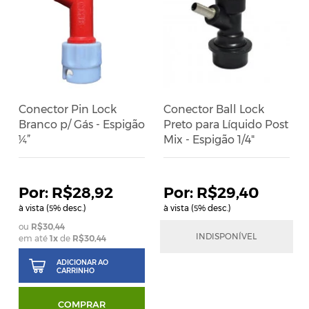
Conector Pin Lock
Conector Ball Lock
Branco p/ Gás - Espigão
Preto para Líquido Post
¼”
Mix - Espigão 1/4"
R$28,92
R$29,40
à vista (
% desc.)
à vista (
% desc.)
5
5
R$30,44
R$30,95
INDISPONÍVEL
em até
1
x
de
R$30,44
em até
1
x
de
R$30,95
ADICIONAR AO
CARRINHO
COMPRAR