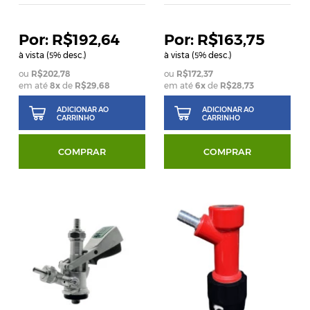
R$192,64
R$163,75
à vista (
% desc.)
à vista (
% desc.)
5
5
R$202,78
R$172,37
em até
8
x
de
R$29,68
em até
6
x
de
R$28,73
ADICIONAR AO
ADICIONAR AO
CARRINHO
CARRINHO
COMPRAR
COMPRAR