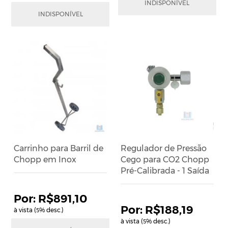
INDISPONÍVEL
em até
10
x
de
R$31,42
R$259,75
INDISPONÍVEL
em até
10
x
de
R$31,63
Carrinho para Barril de
Regulador de Pressão
Chopp em Inox
Cego para CO2 Chopp
Pré-Calibrada - 1 Saída
R$891,10
R$188,19
à vista (
% desc.)
5
à vista (
% desc.)
5
R$938,00