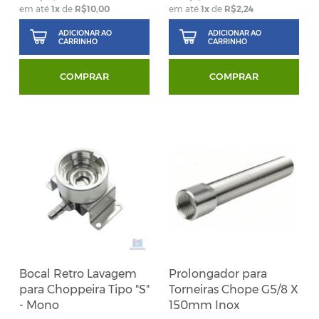
em até
1
x
de
R$10,00
em até
1
x
de
R$2,24
ADICIONAR AO
ADICIONAR AO
CARRINHO
CARRINHO
COMPRAR
COMPRAR
Bocal Retro Lavagem
Prolongador para
para Choppeira Tipo "S"
Torneiras Chope G5/8 X
- Mono
150mm Inox