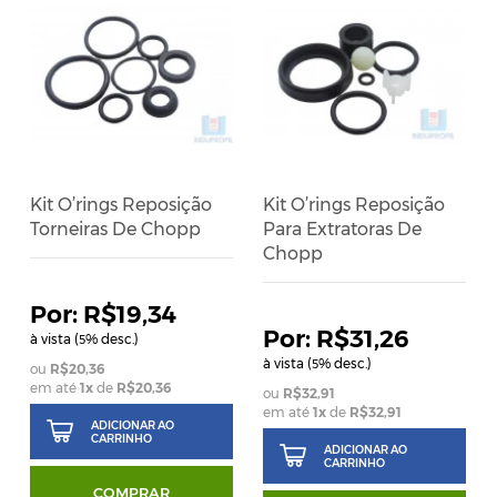
Kit O’rings Reposição
Kit O’rings Reposição
Torneiras De Chopp
Para Extratoras De
Chopp
R$19,34
R$31,26
à vista (
% desc.)
5
à vista (
% desc.)
5
R$20,36
em até
1
x
de
R$20,36
R$32,91
em até
1
x
de
R$32,91
ADICIONAR AO
CARRINHO
ADICIONAR AO
CARRINHO
COMPRAR