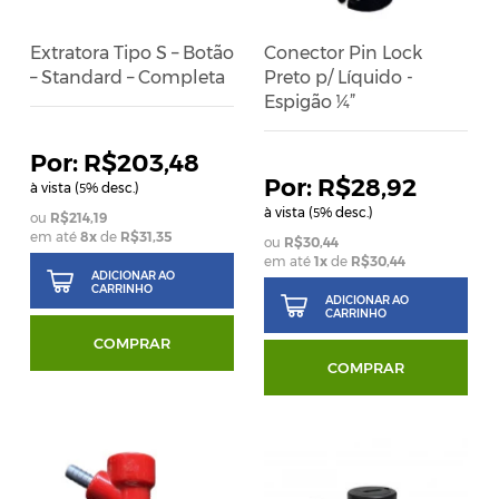
Extratora Tipo S – Botão
Conector Pin Lock
– Standard – Completa
Preto p/ Líquido -
Espigão ¼”
R$203,48
R$28,92
à vista (
% desc.)
5
à vista (
% desc.)
5
R$214,19
em até
8
x
de
R$31,35
R$30,44
em até
1
x
de
R$30,44
ADICIONAR AO
CARRINHO
ADICIONAR AO
CARRINHO
COMPRAR
COMPRAR