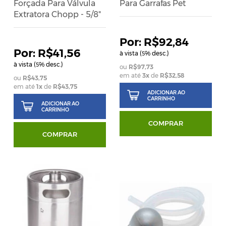
Forçada Para Válvula
Para Garrafas Pet
Extratora Chopp - 5/8"
R$92,84
R$41,56
à vista (
% desc.)
5
à vista (
% desc.)
5
R$97,73
em até
3
x
de
R$32,58
R$43,75
em até
1
x
de
R$43,75
ADICIONAR AO
CARRINHO
ADICIONAR AO
CARRINHO
COMPRAR
COMPRAR