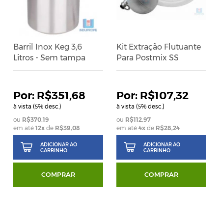
Barril Inox Keg 3,6
Kit Extração Flutuante
Litros - Sem tampa
Para Postmix SS
R$351,68
R$107,32
à vista (
% desc.)
à vista (
% desc.)
5
5
R$370,19
R$112,97
em até
12
x
de
R$39,08
em até
4
x
de
R$28,24
ADICIONAR AO
ADICIONAR AO
CARRINHO
CARRINHO
COMPRAR
COMPRAR