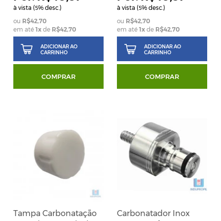
à vista (
% desc.)
à vista (
% desc.)
5
5
R$42,70
R$42,70
em até
1
x
de
R$42,70
em até
1
x
de
R$42,70
ADICIONAR AO
ADICIONAR AO
CARRINHO
CARRINHO
COMPRAR
COMPRAR
Tampa Carbonatação
Carbonatador Inox