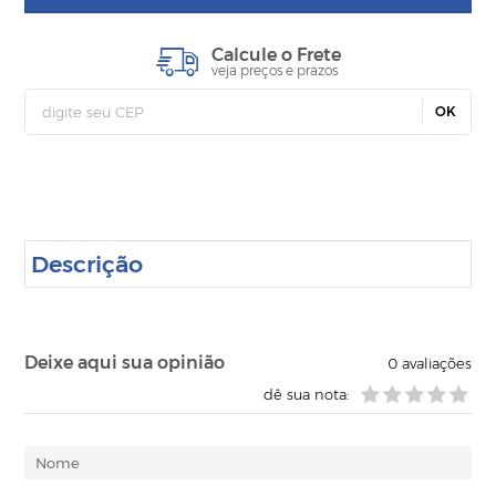
Calcule o Frete
veja preços e prazos
OK
Descrição
Deixe aqui sua opinião
0
avaliações
dê sua nota: