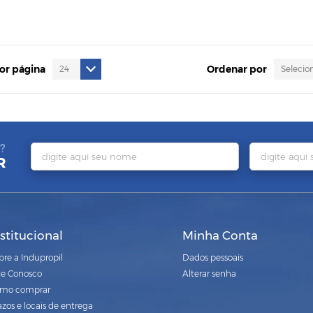
por página
Ordenar por
?
R
nstitucional
Minha Conta
bre a Indupropil
Dados pessoais
le Conosco
Alterar senha
mo comprar
azos e locais de entrega