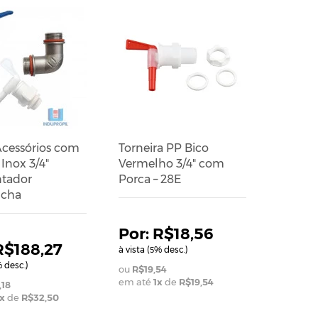
Acessórios com
Torneira PP Bico
 Inox 3/4"
Vermelho 3/4" com
tador
Porca – 28E
cha
R$18,56
R$188,27
à vista (
% desc.)
5
 desc.)
R$19,54
em até
1
x
de
R$19,54
,18
x
de
R$32,50