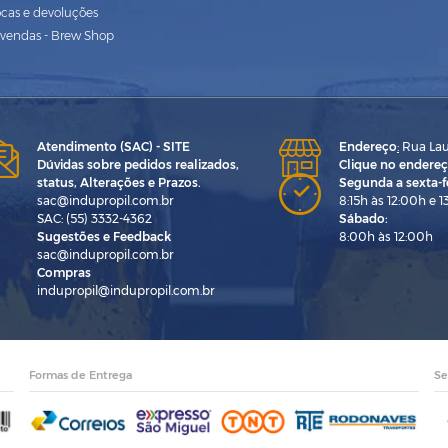
ocas e devoluções
vendas - Brew Shop
Atendimento (SAC) - SITE
Endereço
:
Rua Laur
Dúvidas sobre pedidos realizados,
Clique no endereç
status, Alterações e Prazos.
Segunda a sexta-fe
sac@indupropil.com.br
8:15h às 12:00h e 1
SAC: (55) 3332-4362
Sábado:
Sugestões e Feedback
8:00h às 12:00h
sac@indupropil.com.br
Compras
indupropil@indupropil.com.br
Formas de Entrega
Se