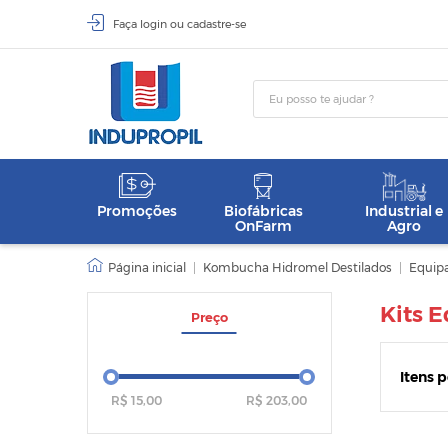
Faça
login
ou
cadastre-se
Promoções
Biofábricas
Industrial e
OnFarm
Agro
|
Kombucha Hidromel Destilados
|
Equipa
Kits 
Preço
Itens 
R$ 15,00
R$ 203,00