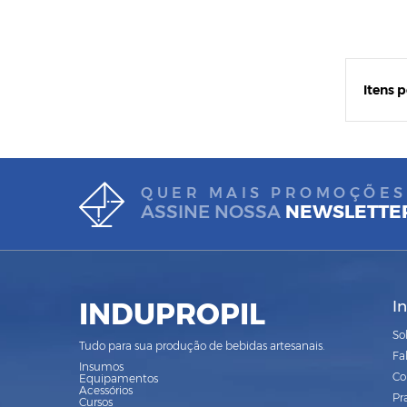
Itens 
QUER MAIS PROMOÇÕES
ASSINE NOSSA
NEWSLETTE
INDUPROPIL
I
So
Tudo para sua produção de bebidas artesanais.
Fa
Insumos
Co
Equipamentos
Acessórios
Pr
Cursos