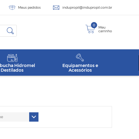
Meus pedidos
indupropil@indupropil.com.br
0
Meu
carrinho
ucha Hidromel
Equipamentos e
Destilados
Acessórios