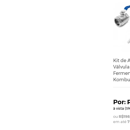
Kit de 
Válvula
Fermen
Kombu
à vista (
%
5
R$198
em até
7