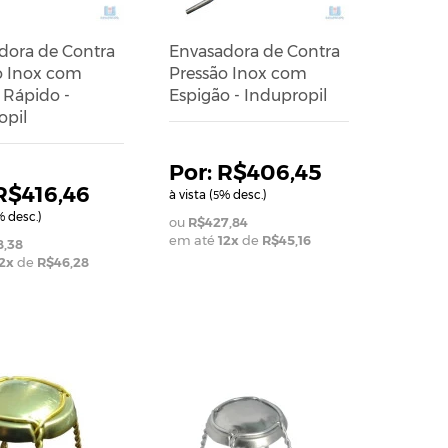
dora de Contra
Envasadora de Contra
o Inox com
Pressão Inox com
 Rápido -
Espigão - Indupropil
opil
R$406,45
R$416,46
à vista (
% desc.)
5
 desc.)
R$427,84
em até
12
x
de
R$45,16
,38
2
x
de
R$46,28