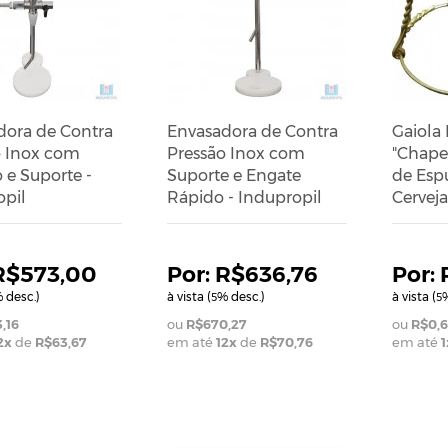
dora de Contra
Envasadora de Contra
Gaiola
o Inox com
Pressão Inox com
"Chape
 e Suporte -
Suporte e Engate
de Esp
opil
Rápido - Indupropil
Cerveja
R$573,00
R$636,76
 desc.)
à vista (
% desc.)
à vista (
%
5
5
,16
R$670,27
R$0,6
2
x
de
R$63,67
em até
12
x
de
R$70,76
em até
1
ADICIONAR AO CAR