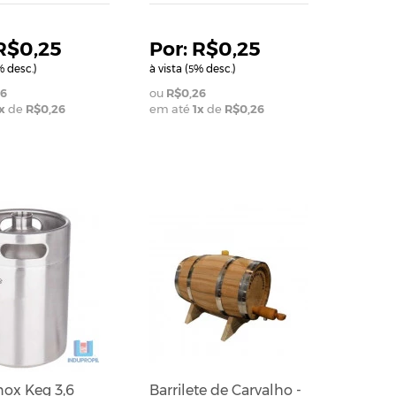
R$0,25
R$0,25
 desc.)
à vista (
% desc.)
5
6
R$0,26
x
de
R$0,26
em até
1
x
de
R$0,26
RINHO
ADICIONAR AO CARRINHO
Inox Keg 3,6
Barrilete de Carvalho -