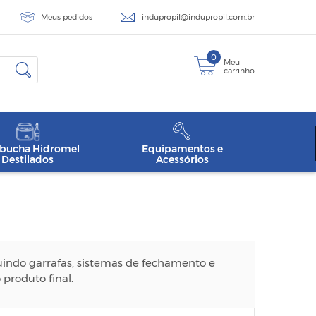
Meus pedidos
indupropil@indupropil.com.br
0
Meu
carrinho
ucha Hidromel
Equipamentos e
Destilados
Acessórios
indo garrafas, sistemas de fechamento e
produto final.