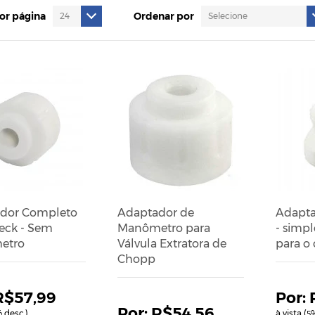
por página
Ordenar por
dor Completo
Adaptador de
Adapta
eck - Sem
Manômetro para
- simp
etro
Válvula Extratora de
para o
Chopp
R$57,99
R$54,56
 desc.)
à vista (
%
5