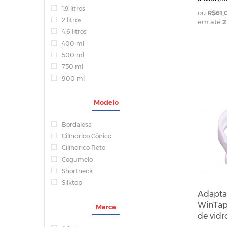
1,9 litros
R$61,
2 litros
em até
2
4,6 litros
400 ml
500 ml
750 ml
900 ml
Modelo
Bordalesa
Cilíndrico Cônico
Cilíndrico Reto
Cogumelo
Shortneck
Silktop
Adaptad
WinTap 
Marca
de vidr