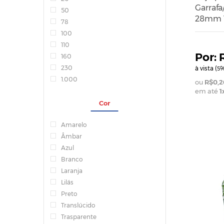
Garrafa
50
28mm 
78
100
110
160
230
à vista (
%
5
1.000
R$0,2
em até
1
Cor
Amarelo
ADICIONAR AO CARR
Âmbar
Azul
Branco
Laranja
Lilás
Preto
Translúcido
Trasparente