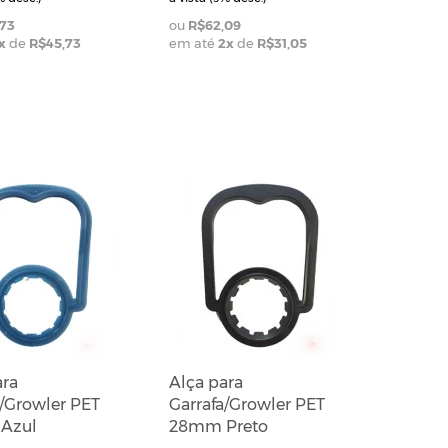
73
R$62,09
x
de
R$45,73
em até
2
x
de
R$31,05
ara
Alça para
a/Growler PET
Garrafa/Growler PET
Azul
28mm Preto