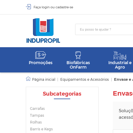
Faça
login
ou
cadastre-se
Promoções
Biofábricas
Industrial e
OnFarm
Agro
|
Equipamentos e Acessórios
|
Envase e
Envas
Subcategorias
Garrafas
Soluçõ
Tampas
acessó
Rolhas
Barris e Kegs