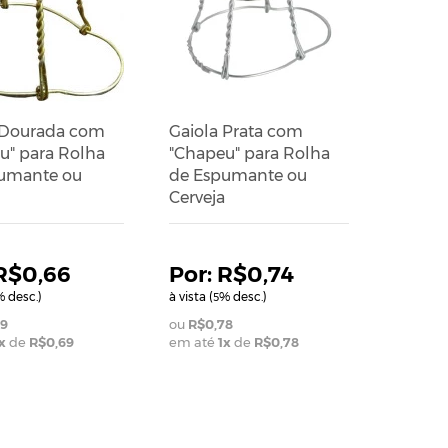
 Dourada com
Gaiola Prata com
u" para Rolha
"Chapeu" para Rolha
umante ou
de Espumante ou
Cerveja
R$0,66
R$0,74
 desc.)
à vista (
% desc.)
5
9
R$0,78
x
de
R$0,69
em até
1
x
de
R$0,78
RINHO
ADICIONAR AO CARRINHO