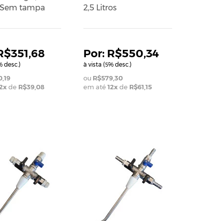
 - Sem tampa
2,5 Litros
R$351,68
R$550,34
 desc.)
à vista (
% desc.)
5
,19
R$579,30
2
x
de
R$39,08
em até
12
x
de
R$61,15