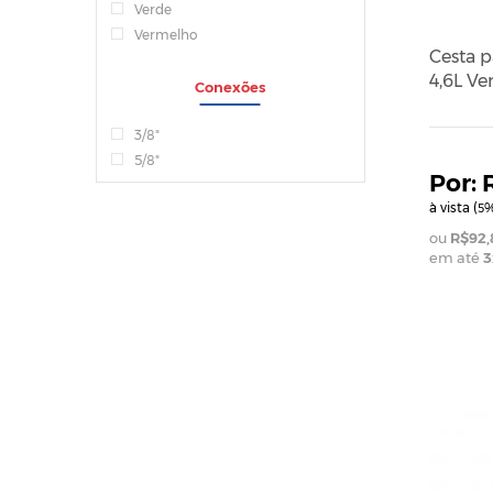
Verde
Vermelho
Cesta p
4,6L Ve
Conexões
3/8"
5/8"
à vista (
%
5
R$92,
em até
3