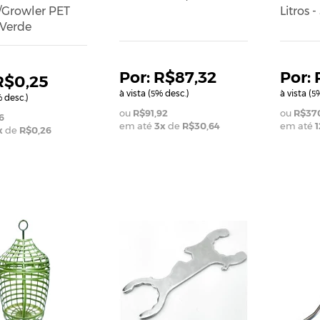
/Growler PET
Litros
Verde
R$87,32
R$0,25
à vista (
% desc.)
à vista (
%
5
5
 desc.)
R$91,92
R$370
6
em até
3
x
de
R$30,64
em até
1
x
de
R$0,26
INHO