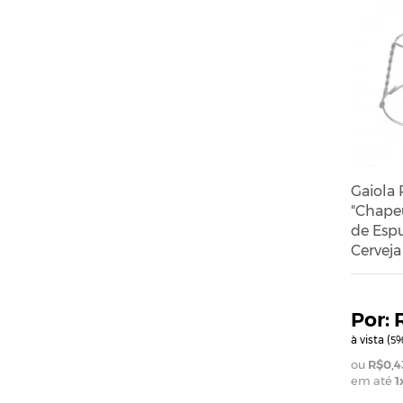
Gaiola
"Chape
de Esp
Cerveja
à vista (
%
5
R$0,4
em até
1