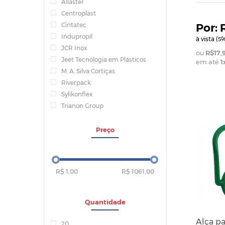
Allaster
Centroplast
Cintatec
Indupropil
à vista (
%
5
JCR Inox
R$17,
Jeet Tecnologia em Plásticos
em até
1
M. A. Silva Cortiças
Riverpack
Sylikonflex
Trianon Group
Preço
R$ 1,00
R$ 1061,00
Quantidade
Alça pa
20