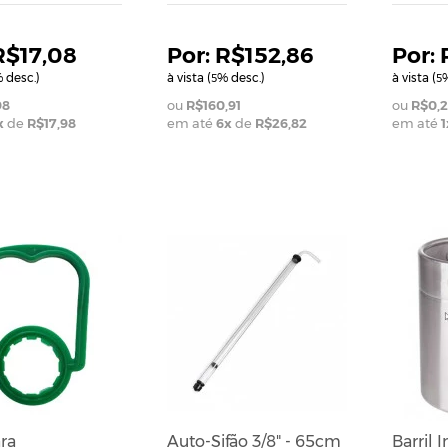
R$17,08
R$152,86
 desc.)
à vista (
% desc.)
à vista (
%
5
5
98
R$160,91
R$0,2
x
de
R$17,98
em até
6
x
de
R$26,82
em até
1
ADICIONAR AO CAR
ra
Auto-Sifão 3/8" - 65cm
Barril 