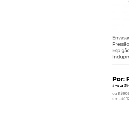
Envasa
Pressã
Espigão
Indupr
à vista (
%
5
R$603
em até
1