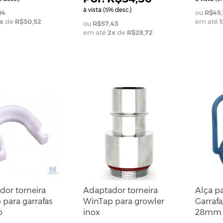
à vista (
% desc.)
5
04
R$45,
x
de
R$30,52
em até
1
R$57,43
em até
2
x
de
R$28,72
or torneira
Adaptador torneira
Alça p
para garrafas
WinTap para growler
Garraf
o
inox
28mm 