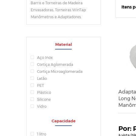
Barris e Torneiras de Madeira
Itens 
Envasadoras, Torneiras WinTap
Manômetros e Adaptadores
Material
Aço Inox
Cortiça Aglomerada
Cortiça Microaglomerada
Latão
PET
Adapta
Plástico
Long N
Silicone
Manôm
Vidro
Capacidade
1 litro
à vista (
%
5