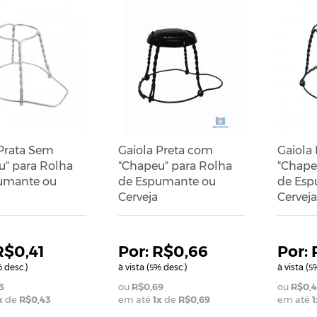
 Prata Sem
Gaiola Preta com
Gaiola
u" para Rolha
"Chapeu" para Rolha
"Chape
umante ou
de Espumante ou
de Esp
Cerveja
Cerveja
R$0,41
R$0,66
 desc.)
à vista (
% desc.)
à vista (
%
5
5
3
R$0,69
R$0,4
x
de
R$0,43
em até
1
x
de
R$0,69
em até
1