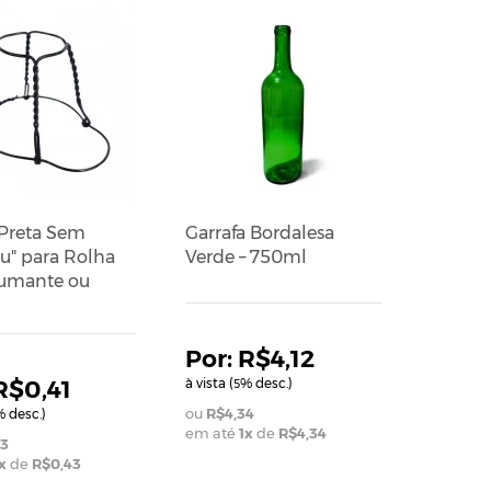
 Preta Sem
Garrafa Bordalesa
u" para Rolha
Verde – 750ml
umante ou
R$4,12
R$0,41
à vista (
% desc.)
5
R$4,34
 desc.)
em até
1
x
de
R$4,34
3
x
de
R$0,43