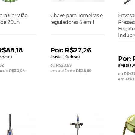
ara Garrafão
Chave para Torneiras e
Envasa
rde 20un
reguladores 5 em 1
Pressã
Engate
Indupr
R$88,18
R$27,26
 desc.)
à vista (
% desc.)
5
82
R$28,69
à vista (
%
5
x
de
R$30,94
em até
1
x
de
R$28,69
R$438
em até
1