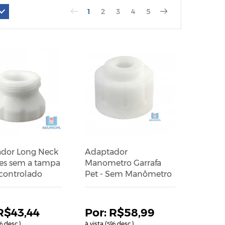
1
2
3
4
5
dor Long Neck
Adaptador
les sem a tampa
Manometro Garrafa
 controlado
Pet - Sem Manômetro
R$43,44
R$58,99
 desc.)
à vista (
% desc.)
5