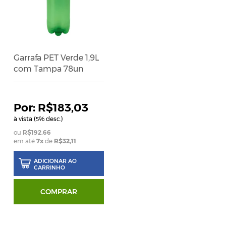
Garrafa PET Verde 1,9L
com Tampa 78un
R$183,03
à vista (
% desc.)
5
R$192,66
em até
7x
de
R$32,11
ADICIONAR AO
CARRINHO
COMPRAR