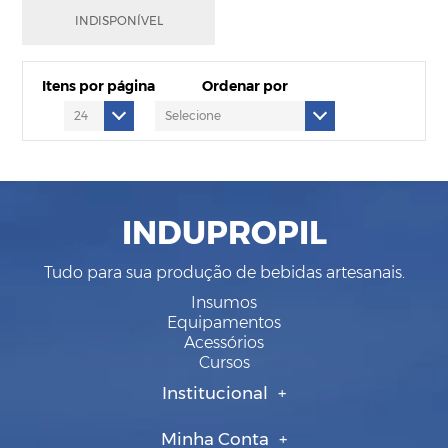
R$1.493,97
INDISPONÍVEL
em até
12
x
de
R$157,71
Itens por página
Ordenar por
INDUPROPIL
Tudo para sua produção de bebidas artesanais.
Insumos
Equipamentos
Acessórios
Cursos
Institucional
Minha Conta