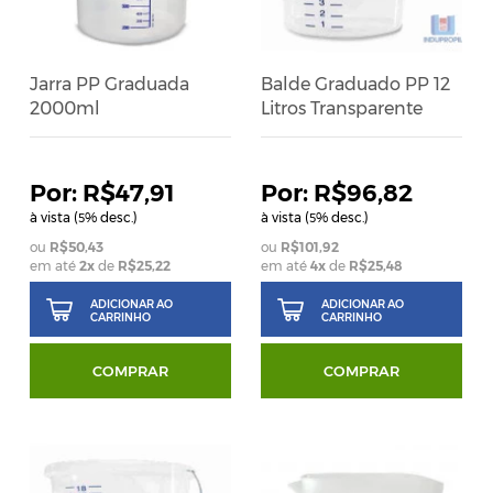
Jarra PP Graduada
Balde Graduado PP 12
2000ml
Litros Transparente
R$47,91
R$96,82
à vista (
% desc.)
à vista (
% desc.)
5
5
R$50,43
R$101,92
em até
2
x
de
R$25,22
em até
4
x
de
R$25,48
ADICIONAR AO
ADICIONAR AO
CARRINHO
CARRINHO
COMPRAR
COMPRAR