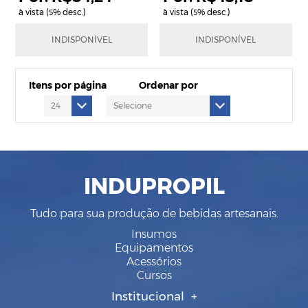
à vista (
% desc.)
à vista (
% desc.)
5
5
R$57,09
R$45,45
INDISPONÍVEL
INDISPONÍVEL
em até
2
x
de
R$28,55
em até
1
x
de
R$45,45
Itens por página
Ordenar por
INDUPROPIL
Tudo para sua produção de bebidas artesanais.
Insumos
Equipamentos
Acessórios
Cursos
Institucional