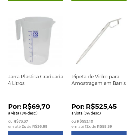
Jarra Plástica Graduada
Pipeta de Vidro para
4 Litros
Amostragem em Barris
R$69,70
R$525,45
à vista (
% desc.)
à vista (
% desc.)
5
5
R$73,37
R$553,10
em até
2
x
de
R$36,69
em até
12
x
de
R$58,39