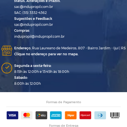
status, Alterações e Prazos.
sac@indupropil.com.br
SAC: (55) 3332-4362
Sugestões e Feedback
sac@indupropil.com.br
Compras
indupropil@indupropil.com.br
Endereço
:
Rua Laureano de Medeiros, 807 - Bairro Jardim - Ijuí | RS
Clique no endereço para ver no mapa.
Segunda a sexta-feira:
8:15h às 12:00h e 13:45h às 18:00h
Sábado:
8:00h às 12:00h
Formas de Pagamento
Formas de Entrega