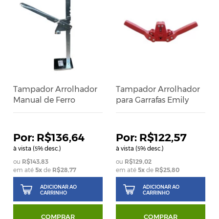
Tampador Arrolhador
Tampador Arrolhador
Manual de Ferro
para Garrafas Emily
R$136,64
R$122,57
à vista (
% desc.)
à vista (
% desc.)
5
5
R$143,83
R$129,02
em até
5
x
de
R$28,77
em até
5
x
de
R$25,80
ADICIONAR AO
ADICIONAR AO
CARRINHO
CARRINHO
COMPRAR
COMPRAR