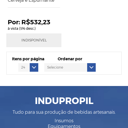
Cerveja e Espumante
R$532,23
à vista (
% desc.)
5
R$560,24
INDISPONÍVEL
em até
12
x
de
R$59,14
Itens por página
Ordenar por
INDUPROPIL
Tudo para sua produção de bebidas artesanais.
Insumos
Equipamentos