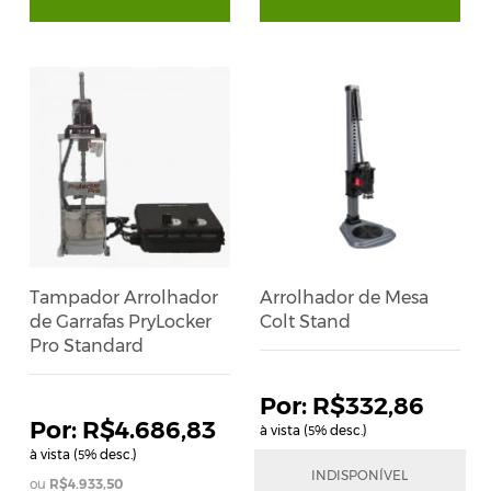
Tampador Arrolhador
Arrolhador de Mesa
de Garrafas PryLocker
Colt Stand
Pro Standard
R$332,86
R$4.686,83
à vista (
% desc.)
5
à vista (
% desc.)
5
R$350,38
INDISPONÍVEL
em até
12
x
de
R$36,99
R$4.933,50