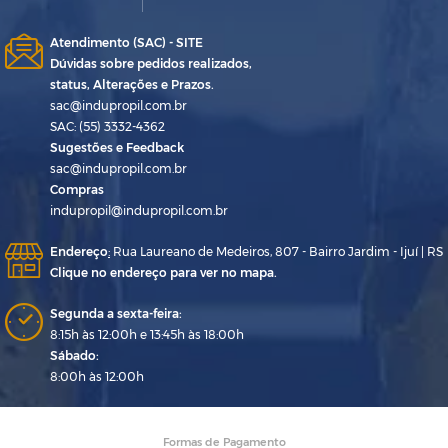
Atendimento (SAC) - SITE
Dúvidas sobre pedidos realizados,
status, Alterações e Prazos.
sac@indupropil.com.br
SAC: (55) 3332-4362
Sugestões e Feedback
sac@indupropil.com.br
Compras
indupropil@indupropil.com.br
Endereço
:
Rua Laureano de Medeiros, 807 - Bairro Jardim - Ijuí | RS
Clique no endereço para ver no mapa.
Segunda a sexta-feira:
8:15h às 12:00h e 13:45h às 18:00h
Sábado:
8:00h às 12:00h
Formas de Pagamento