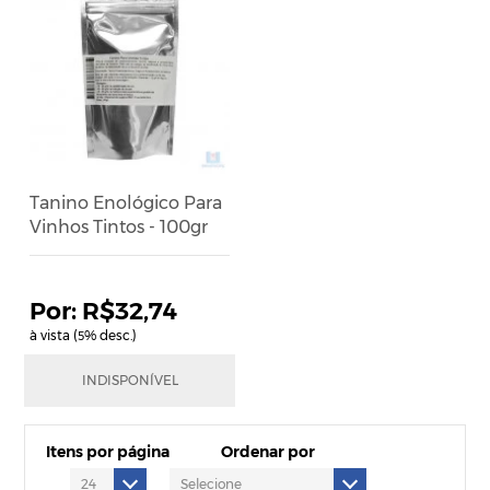
Tanino Enológico Para
Vinhos Tintos - 100gr
R$32,74
à vista (
% desc.)
5
R$34,46
INDISPONÍVEL
em até
1
x
de
R$34,46
Itens por página
Ordenar por