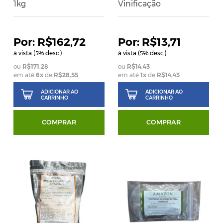
1kg
Vinificação
R$162,72
R$13,71
à vista (
% desc.)
à vista (
% desc.)
5
5
R$171,28
R$14,43
em até
6
x
de
R$28,55
em até
1
x
de
R$14,43
ADICIONAR AO
ADICIONAR AO
CARRINHO
CARRINHO
COMPRAR
COMPRAR