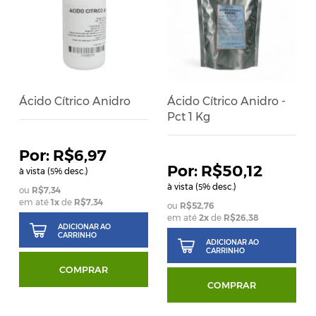
Ácido Cítrico Anidro
Ácido Cítrico Anidro -
Pct 1 Kg
R$6,97
R$50,12
à vista (
% desc.)
5
à vista (
% desc.)
5
R$7,34
em até
1
x
de
R$7,34
R$52,76
em até
2
x
de
R$26,38
ADICIONAR AO
CARRINHO
ADICIONAR AO
CARRINHO
COMPRAR
COMPRAR