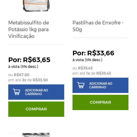
Metabissulfito de
Pastilhas de Enxofre -
Potássio 1kg para
50g
Vinificação
R$33,66
R$63,65
à vista (
% desc.)
5
à vista (
% desc.)
5
R$35,43
em até
1
x
de
R$35,43
R$67,00
em até
2
x
de
R$33,50
ADICIONAR AO
CARRINHO
ADICIONAR AO
CARRINHO
COMPRAR
COMPRAR