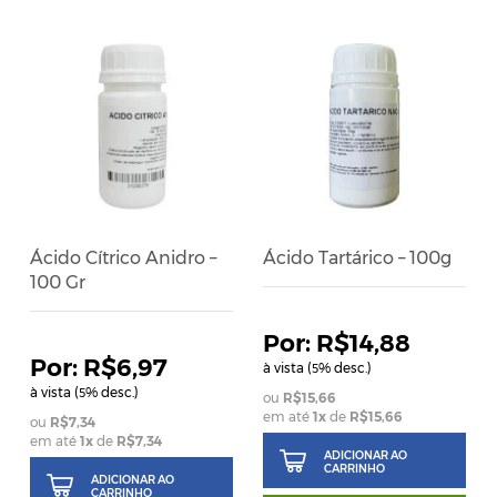
Ácido Cítrico Anidro –
Ácido Tartárico – 100g
100 Gr
R$14,88
R$6,97
à vista (
% desc.)
5
à vista (
% desc.)
5
R$15,66
em até
1
x
de
R$15,66
R$7,34
em até
1
x
de
R$7,34
ADICIONAR AO
CARRINHO
ADICIONAR AO
CARRINHO