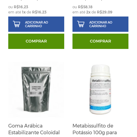
R$16,23
R$58,18
em até
1
x
de
R$16,23
em até
2
x
de
R$29,09
ADICIONAR AO
ADICIONAR AO
CARRINHO
CARRINHO
COMPRAR
COMPRAR
Goma Arábica
Metabissulfito de
Estabilizante Coloidal
Potássio 100g para