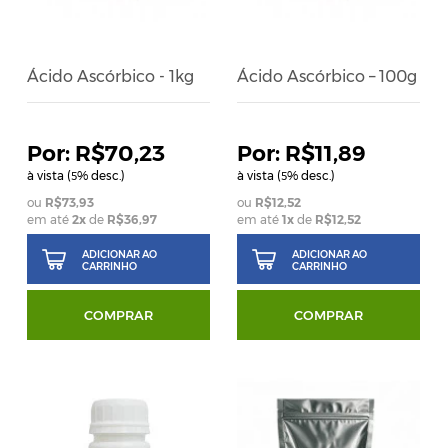
Ácido Ascórbico - 1kg
Ácido Ascórbico – 100g
R$70,23
R$11,89
à vista (
% desc.)
à vista (
% desc.)
5
5
R$73,93
R$12,52
em até
2
x
de
R$36,97
em até
1
x
de
R$12,52
ADICIONAR AO
ADICIONAR AO
CARRINHO
CARRINHO
COMPRAR
COMPRAR