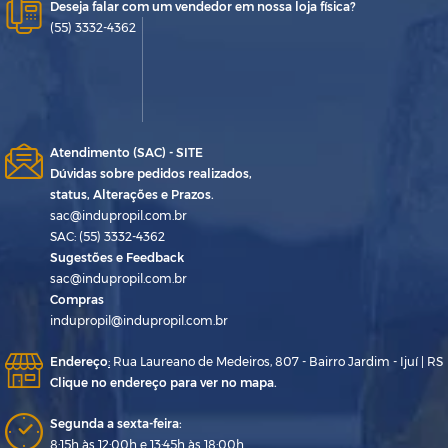
Deseja falar com um vendedor em nossa loja física?
(55) 3332-4362
Atendimento (SAC) - SITE
Dúvidas sobre pedidos realizados,
status, Alterações e Prazos.
sac@indupropil.com.br
SAC: (55) 3332-4362
Sugestões e Feedback
sac@indupropil.com.br
Compras
indupropil@indupropil.com.br
Endereço
:
Rua Laureano de Medeiros, 807 - Bairro Jardim - Ijuí | RS
Clique no endereço para ver no mapa.
Segunda a sexta-feira:
8:15h às 12:00h e 13:45h às 18:00h