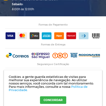
Sábado:
8:00h às 12:00h
Formas de Pagamento
Formas de Entrega
Segurança e Certificação
Cookies: a gente guarda estatísticas de visitas para
melhorar sua experiência de navegação. Ao utilizar
nossos serviços, você concorda com tal monitoramento.
Para mais informações, consulte a nossa
Política de
Privacidade.
Razão Social: Indupropil Indústria e Comércio Ltda | CNPJ: 00.774.194/0001-82 |
Rodovia RS 155, Km 1 esq. Rua Laureano de Medeiros, 782- Ijuí | RS
CONCORDAR