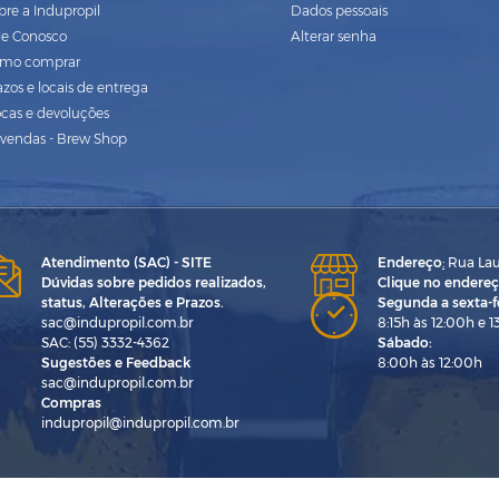
bre a Indupropil
Dados pessoais
le Conosco
Alterar senha
mo comprar
azos e locais de entrega
ocas e devoluções
vendas - Brew Shop
Atendimento (SAC) - SITE
Endereço
:
Rua Laur
Dúvidas sobre pedidos realizados,
Clique no endereç
status, Alterações e Prazos.
Segunda a sexta-fe
sac@indupropil.com.br
8:15h às 12:00h e 1
SAC: (55) 3332-4362
Sábado:
Sugestões e Feedback
8:00h às 12:00h
sac@indupropil.com.br
Compras
indupropil@indupropil.com.br