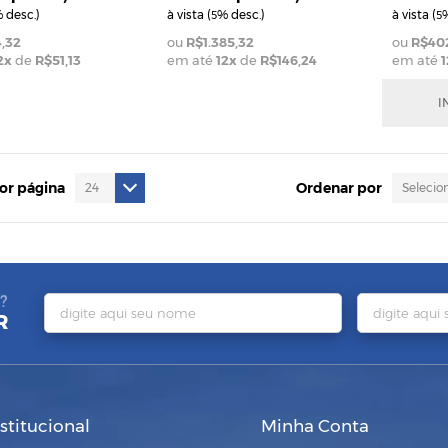
 desc.)
à vista (
% desc.)
à vista (
%
5
5
,32
R$1.385,32
R$40
2
x
de
R$51,13
em até
12
x
de
R$146,24
em até
1
I
por página
Ordenar por
?
R
nstitucional
Minha Conta