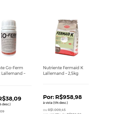
nte Go-Ferm
Nutriente Fermaid K
t Lallemand –
Lallemand – 2,5kg
R$958,98
R$38,09
à vista (
% desc.)
5
 desc.)
R$1.009,45
,09