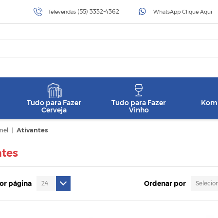
(55) 3332-4362
Televendas
WhatsApp Clique Aqui
Tudo para Fazer
Tudo para Fazer
Komb
Cerveja
Vinho
mel
|
Ativantes
ntes
por página
Ordenar por