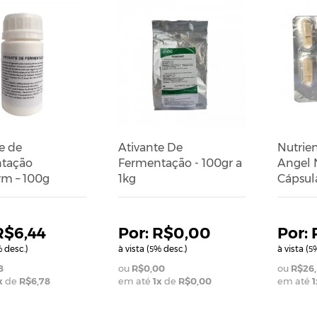
e de
Ativante De
Nutrien
tação
Fermentação - 100gr a
Angel N
rm – 100g
1kg
Cápsul
R$6,44
R$0,00
 desc.)
à vista (
% desc.)
à vista (
%
5
5
8
R$0,00
R$26,
x
de
R$6,78
em até
1
x
de
R$0,00
em até
1