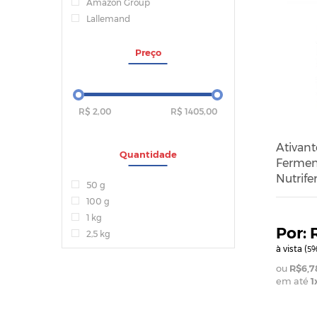
Amazon Group
Lallemand
Preço
R$ 2,00
R$ 1405,00
Ativant
Quantidade
Fermen
Nutrife
50 g
100 g
1 kg
2,5 kg
à vista (
%
5
R$6,7
em até
1