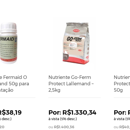
ADICIONAR AO CARRINHO
te Fermaid O
Nutriente Go-Ferm
Nutrie
and 50g para
Protect Lallemand –
Protec
tação
2,5kg
50g
R$38,19
R$1.330,34
 desc.)
à vista (
% desc.)
à vista (
%
5
5
20
R$1.400,36
R$40