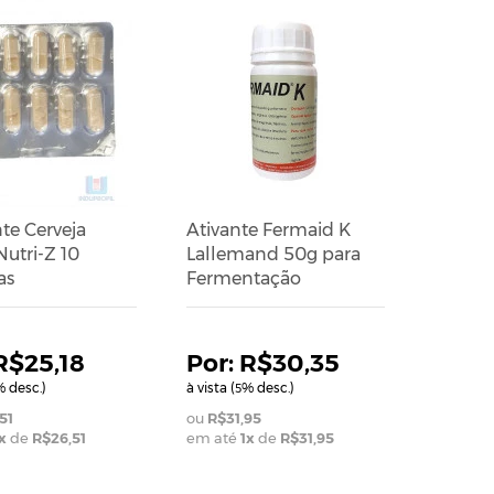
te Cerveja
Ativante Fermaid K
utri-Z 10
Lallemand 50g para
as
Fermentação
R$25,18
R$30,35
 desc.)
à vista (
% desc.)
5
51
R$31,95
x
de
R$26,51
em até
1
x
de
R$31,95