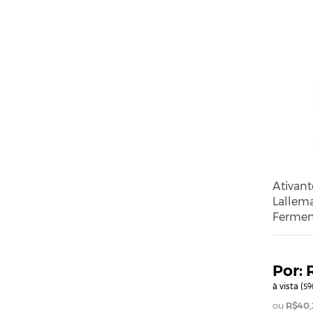
Ativan
Lallem
Fermen
à vista (
%
5
R$40,