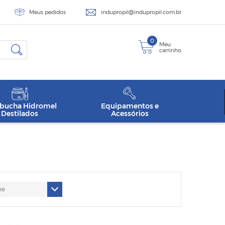
Meus pedidos
indupropil@indupropil.com.br
0
Meu
carrinho
ucha Hidromel
Equipamentos e
Destilados
Acessórios