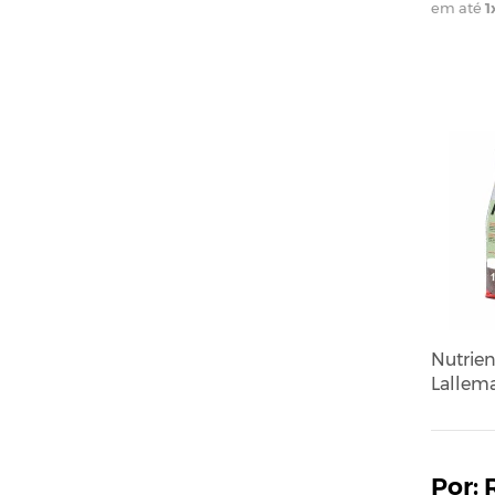
em até
1
Nutrie
Lallema