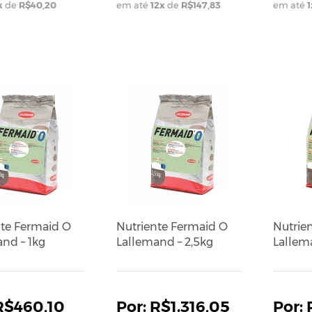
x
de
R$40,20
em até
12
x
de
R$147,83
em até
1
nte Fermaid O
Nutriente Fermaid O
Nutrie
nd – 1kg
Lallemand – 2,5kg
Lallem
R$460,10
R$1.316,05