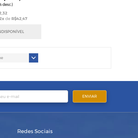
 desc.)
2,32
2
x
de
R$42,47
NDISPONÍVEL
Redes Sociais