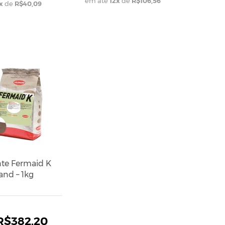
em até
12
x
de
R$106,56
x
de
R$40,09
nte Fermaid K
and – 1kg
R$382,20