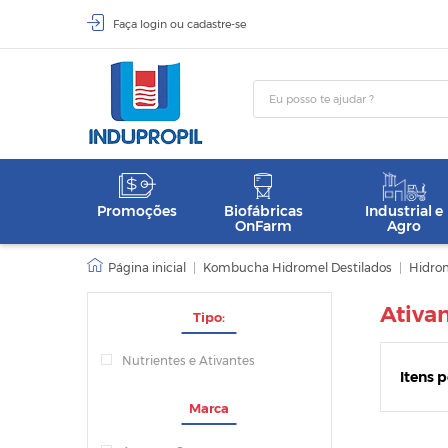
Faça
login
ou
cadastre-se
Promoções
Biofábricas
Industrial e
OnFarm
Agro
|
Kombucha Hidromel Destilados
|
Hidro
Ativa
Tipo:
Nutrientes e Ativantes
Itens 
Marca