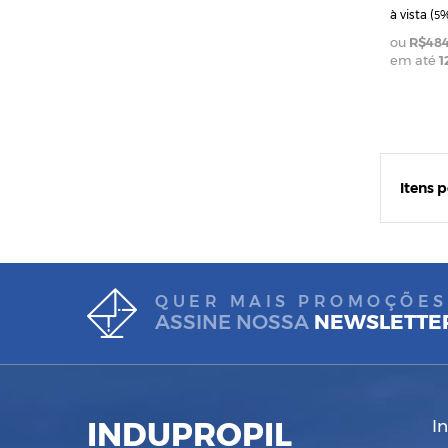
à vista (
%
5
R$484
em até
1
Itens 
QUER MAIS PROMOÇÕES
ASSINE NOSSA
NEWSLETTE
INDUPROPIL
I