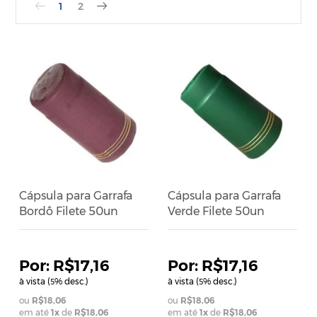
1
2
Cápsula para Garrafa
Cápsula para Garrafa
Bordô Filete 50un
Verde Filete 50un
R$17,16
R$17,16
à vista (
% desc.)
à vista (
% desc.)
5
5
R$18,06
R$18,06
em até
1
x
de
R$18,06
em até
1
x
de
R$18,06