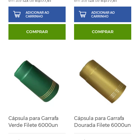
em até
12x
de
R$177,61
em até
12x
de
R$177,61
ADICIONAR AO
ADICIONAR AO
CARRINHO
CARRINHO
COMPRAR
COMPRAR
Cápsula para Garrafa
Cápsula para Garrafa
Verde Filete 6000un
Dourada Filete 6000un