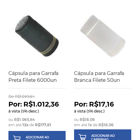
Cápsula para Garrafa
Cápsula para Garrafa
Preta Filete 6000un
Branca Filete 50un
De:
R$1.065,64
R$1.012,36
R$17,16
à vista (
% desc.)
à vista (
% desc.)
5
5
R$1.065,64
R$18,06
em até
12x
de
R$177,61
em até
1
x
de
R$18,06
ADICIONAR AO
ADICIONAR AO
CARRINHO