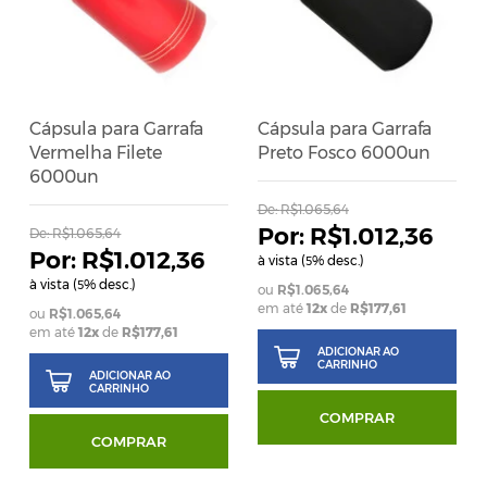
Cápsula para Garrafa
Cápsula para Garrafa
Vermelha Filete
Preto Fosco 6000un
6000un
De:
R$1.065,64
R$1.012,36
De:
R$1.065,64
R$1.012,36
à vista (
% desc.)
5
à vista (
% desc.)
5
R$1.065,64
em até
12x
de
R$177,61
R$1.065,64
em até
12x
de
R$177,61
ADICIONAR AO
CARRINHO
ADICIONAR AO
CARRINHO
COMPRAR
COMPRAR