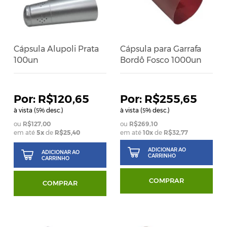
Cápsula Alupoli Prata
Cápsula para Garrafa
100un
Bordô Fosco 1000un
R$120,65
R$255,65
à vista (
% desc.)
à vista (
% desc.)
5
5
R$127,00
R$269,10
em até
5x
de
R$25,40
em até
10
x
de
R$32,77
ADICIONAR AO
ADICIONAR AO
CARRINHO
CARRINHO
COMPRAR
COMPRAR