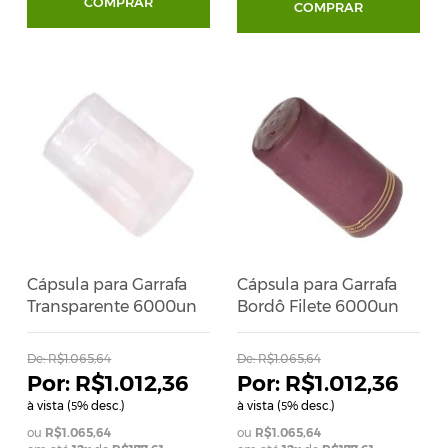
COMPRAR
COMPRAR
Cápsula para Garrafa
Cápsula para Garrafa
Transparente 6000un
Bordô Filete 6000un
De:
R$1.065,64
De:
R$1.065,64
R$1.012,36
R$1.012,36
à vista (
% desc.)
à vista (
% desc.)
5
5
R$1.065,64
R$1.065,64