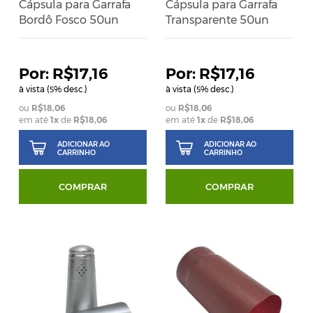
Cápsula para Garrafa
Cápsula para Garrafa
Bordô Fosco 50un
Transparente 50un
R$17,16
R$17,16
à vista (
% desc.)
à vista (
% desc.)
5
5
R$18,06
R$18,06
em até
1
x
de
R$18,06
em até
1
x
de
R$18,06
ADICIONAR AO
ADICIONAR AO
CARRINHO
CARRINHO
COMPRAR
COMPRAR