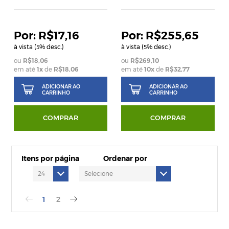
R$17,16
R$255,65
à vista (
% desc.)
à vista (
% desc.)
5
5
R$18,06
R$269,10
em até
1
x
de
R$18,06
em até
10
x
de
R$32,77
ADICIONAR AO
ADICIONAR AO
CARRINHO
CARRINHO
COMPRAR
COMPRAR
Itens por página
Ordenar por
1
2