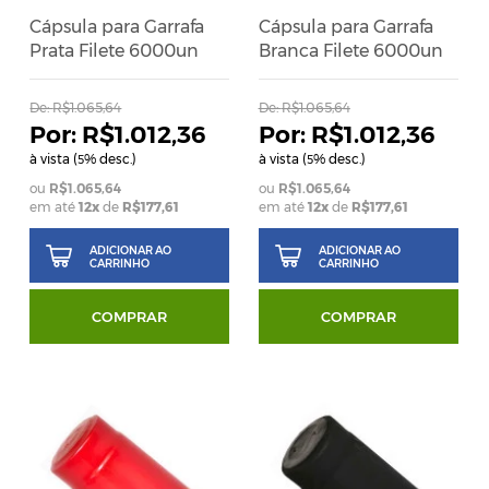
Cápsula para Garrafa
Cápsula para Garrafa
Prata Filete 6000un
Branca Filete 6000un
De:
R$1.065,64
De:
R$1.065,64
R$1.012,36
R$1.012,36
à vista (
% desc.)
à vista (
% desc.)
5
5
R$1.065,64
R$1.065,64
em até
12x
de
R$177,61
em até
12x
de
R$177,61
ADICIONAR AO
ADICIONAR AO
CARRINHO
CARRINHO
COMPRAR
COMPRAR