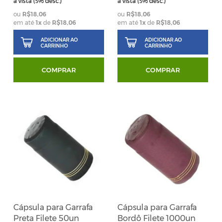
à vista (
% desc.)
à vista (
% desc.)
5
5
R$18,06
R$18,06
em até
1
x
de
R$18,06
em até
1
x
de
R$18,06
ADICIONAR AO
ADICIONAR AO
CARRINHO
CARRINHO
COMPRAR
COMPRAR
Cápsula para Garrafa
Cápsula para Garrafa
Preta Filete 50un
Bordô Filete 1000un