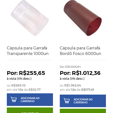
Cápsula para Garrafa
Cápsula para Garrafa
Transparente 1000un
Bordô Fosco 6000un
De:
R$1.065,64
R$255,65
R$1.012,36
à vista (
% desc.)
à vista (
% desc.)
5
5
R$269,10
R$1.065,64
em até
10
x
de
R$32,77
em até
12x
de
R$177,61
ADICIONAR AO
ADICIONAR AO
CARRINHO
CARRINHO