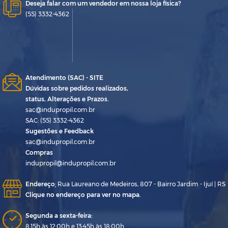
Deseja falar com um vendedor em nossa loja física?
(55) 3332-4362
Atendimento (SAC) - SITE
Dúvidas sobre pedidos realizados,
status, Alterações e Prazos.
sac@indupropil.com.br
SAC: (55) 3332-4362
Sugestões e Feedback
sac@indupropil.com.br
Compras
indupropil@indupropil.com.br
Endereço
:
Rua Laureano de Medeiros, 807 - Bairro Jardim - Ijuí | RS
Clique no endereço para ver no mapa.
Segunda a sexta-feira:
8:15h às 12:00h e 13:45h às 18:00h