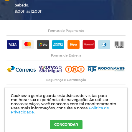
Sábado:
8:00h às 12:00h
Formas de Pagamento
Formas de Entrega
Segurança e Certificação
Cookies: a gente guarda estatísticas de visitas para
melhorar sua experiência de navegação. Ao utilizar
nossos serviços, você concorda com tal monitoramento.
Para mais informações, consulte a nossa
Política de
Privacidade.
Razão Social: Indupropil Indústria e Comércio Ltda | CNPJ: 00.774.194/0001-82 |
Rodovia RS 155, Km 1 esq. Rua Laureano de Medeiros, 782- Ijuí | RS
CONCORDAR