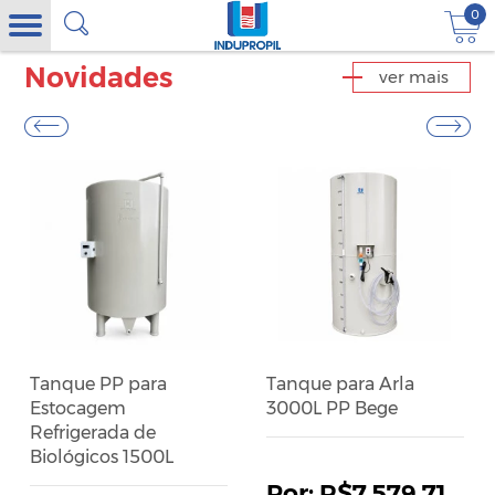
0
Novidades
ver mais
Tanque PP para
Tanque para Arla
Estocagem
3000L PP Bege
Refrigerada de
Biológicos 1500L
R$7.579,71