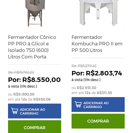
Fermentador Cônico
Fermentador
PP PRO à Glicol e
Kombucha PRO II em
Isolado 750 (600)
PP 500 Litros
Litros Com Porta
De:
R$3.279,22
R$2.803,74
De:
R$15.782,22
R$8.550,00
à vista (
% desc.)
5
à vista (
% desc.)
5
R$2.951,30
em até
12
x
de
R$311,55
R$9.000,00
em até
12
x
de
R$950,06
ADICIONAR AO
CARRINHO
ADICIONAR AO
CARRINHO
COMPRAR
COMPRAR