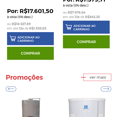
à vista (
% desc.)
5
R$17.601,50
R$7.978,64
à vista (
% desc.)
em até
12
x
de
R$842,25
5
R$18.527,89
ADICIONAR AO
em até
12
x
de
R$1.955,85
CARRINHO
ADICIONAR AO
CARRINHO
COMPRAR
COMPRAR
Promoções
ver mais