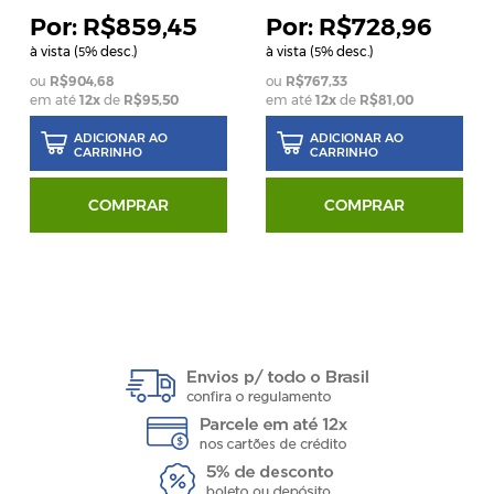
R$859,45
R$728,96
à vista (
% desc.)
à vista (
% desc.)
5
5
R$904,68
R$767,33
em até
12
x
de
R$95,50
em até
12
x
de
R$81,00
ADICIONAR AO
ADICIONAR AO
CARRINHO
CARRINHO
COMPRAR
COMPRAR