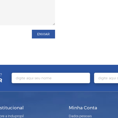
ENVIAR
?
R
nstitucional
Minha Conta
bre a Indupropil
Dados pessoais