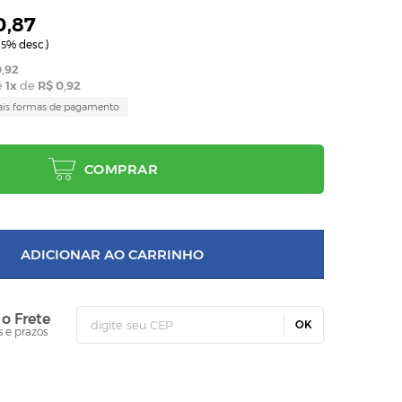
0,87
(
% desc.)
5
,92
é
1
x
de
R$ 0,92
ais formas de pagamento
COMPRAR
ADICIONAR AO CARRINHO
 o Frete
OK
s e prazos