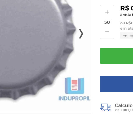
R$ 
à vista 
R$0
em at
ver m
Calcule
veja preço