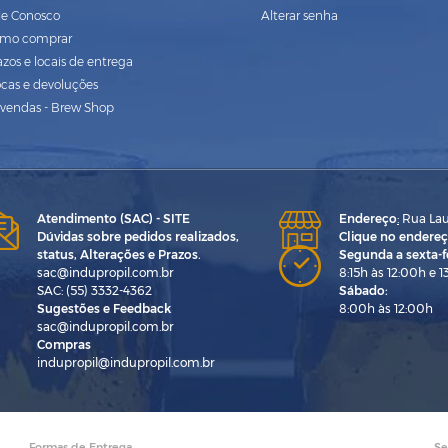
le Conosco
Alterar senha
mo comprar
azos e locais de entrega
ocas e devoluções
vendas - Brew Shop
Atendimento (SAC) - SITE
Endereço
:
Rua Laur
Dúvidas sobre pedidos realizados,
Clique no endereç
status, Alterações e Prazos.
Segunda a sexta-fe
sac@indupropil.com.br
8:15h às 12:00h e 1
SAC: (55) 3332-4362
Sábado:
Sugestões e Feedback
8:00h às 12:00h
sac@indupropil.com.br
Compras
indupropil@indupropil.com.br
Formas de Entrega
Se