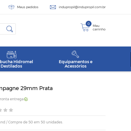
Meus pedidos
indupropil@indupropil.com.br
0
Meu
carrinho
ucha Hidromel
Equipamentos e
Destilados
Acessórios
mpagne 29mm Prata
Pronta entrega
 und / Compre de 50 em 50 unidades.