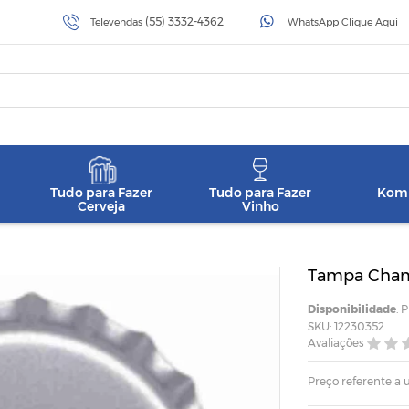
(55) 3332-4362
Televendas
WhatsApp Clique Aqui
Tudo para Fazer
Tudo para Fazer
Komb
Cerveja
Vinho
Tampa Cha
Disponibilidade
: 
SKU: 12230352
Avaliações
Preço referente a