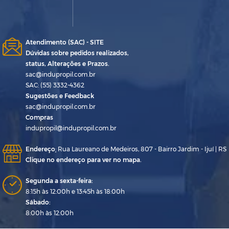
Atendimento (SAC) - SITE
Dúvidas sobre pedidos realizados,
status, Alterações e Prazos.
sac@indupropil.com.br
SAC: (55) 3332-4362
Sugestões e Feedback
sac@indupropil.com.br
Compras
indupropil@indupropil.com.br
Endereço
:
Rua Laureano de Medeiros, 807 - Bairro Jardim - Ijuí | RS
Clique no endereço para ver no mapa.
Segunda a sexta-feira:
8:15h às 12:00h e 13:45h às 18:00h
Sábado:
8:00h às 12:00h