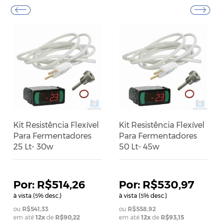
Kit Resistência Flexível
Kit Resistência Flexível
Para Fermentadores
Para Fermentadores
25 Lt- 30w
50 Lt- 45w
R$514,26
R$530,97
à vista (
% desc.)
à vista (
% desc.)
5
5
R$541,33
R$558,92
em até
12x
de
R$90,22
em até
12x
de
R$93,15