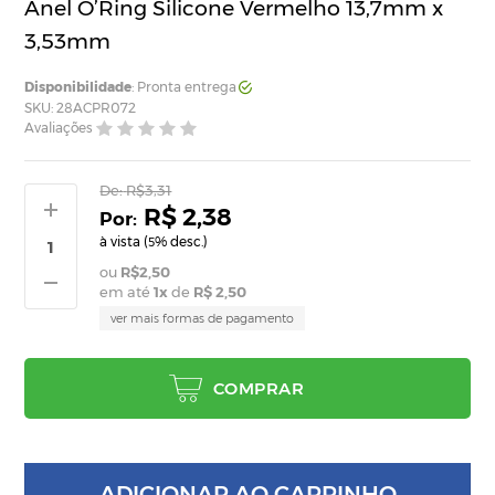
Anel O’Ring Silicone Vermelho 13,7mm x
3,53mm
Disponibilidade
: Pronta entrega
SKU: 28ACPR072
Avaliações
De:
R$3,31
R$ 2,38
à vista (
% desc.)
5
R$2,50
em até
1
x
de
R$ 2,50
ver mais formas de pagamento
COMPRAR
ADICIONAR AO CARRINHO