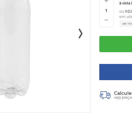
à vista 
R$2
em at
ver m
Calcule
veja preço