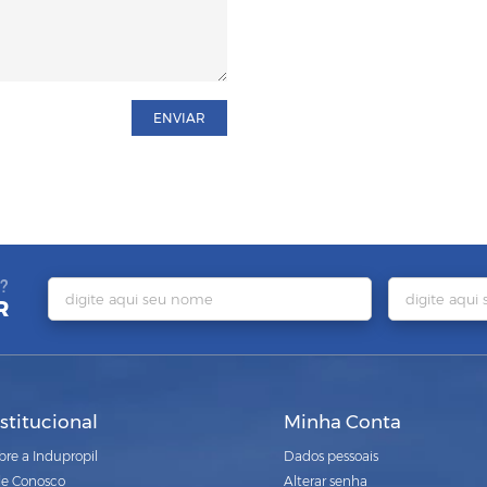
ENVIAR
?
R
nstitucional
Minha Conta
bre a Indupropil
Dados pessoais
le Conosco
Alterar senha