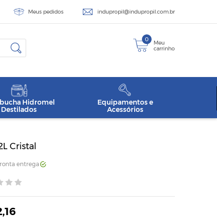
Meus pedidos
indupropil@indupropil.com.br
0
Meu
carrinho
ucha Hidromel
Equipamentos e
Destilados
Acessórios
L Cristal
Pronta entrega
,16