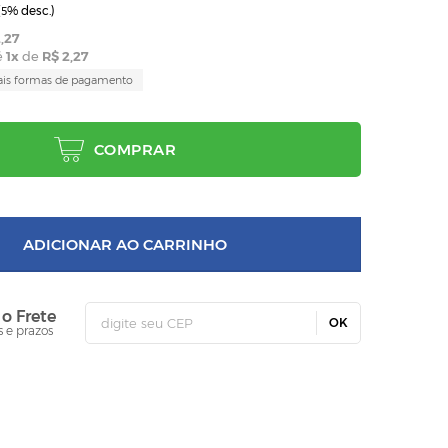
(
% desc.)
5
,27
é
1
x
de
R$ 2,27
ais formas de pagamento
COMPRAR
ADICIONAR AO CARRINHO
 o Frete
OK
s e prazos