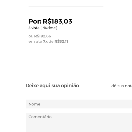
R$183,03
à vista (
% desc.)
5
R$192,66
em até
7x
de
R$32,11
Deixe aqui sua opinião
dê sua not