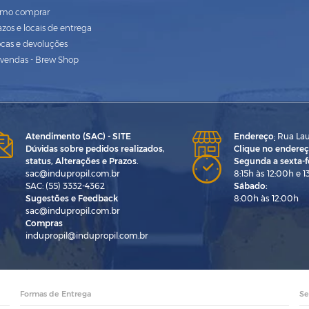
mo comprar
azos e locais de entrega
ocas e devoluções
vendas - Brew Shop
Atendimento (SAC) - SITE
Endereço
:
Rua Laur
Dúvidas sobre pedidos realizados,
Clique no endereç
status, Alterações e Prazos.
Segunda a sexta-fe
sac@indupropil.com.br
8:15h às 12:00h e 1
SAC: (55) 3332-4362
Sábado:
Sugestões e Feedback
8:00h às 12:00h
sac@indupropil.com.br
Compras
indupropil@indupropil.com.br
Formas de Entrega
Se