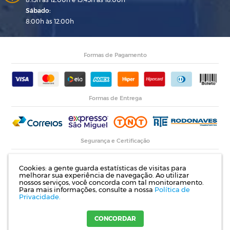
Sábado:
8:00h às 12:00h
Formas de Pagamento
Formas de Entrega
Segurança e Certificação
Cookies: a gente guarda estatísticas de visitas para
melhorar sua experiência de navegação. Ao utilizar
nossos serviços, você concorda com tal monitoramento.
Para mais informações, consulte a nossa
Política de
Privacidade.
Razão Social: Indupropil Indústria e Comércio Ltda | CNPJ: 00.774.194/0001-82 |
Rodovia RS 155, Km 1 esq. Rua Laureano de Medeiros, 782- Ijuí | RS
CONCORDAR