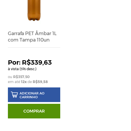
Garrafa PET Âmbar 1L
com Tampa 110un
R$339,63
à vista (
% desc.)
5
R$357,50
em até
12x
de
R$59,58
ADICIONAR AO
CARRINHO
COMPRAR