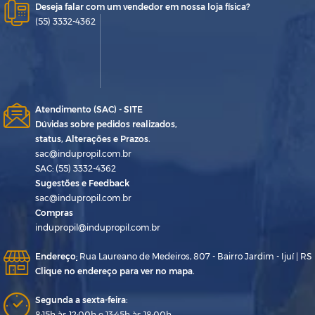
Deseja falar com um vendedor em nossa loja física?
(55) 3332-4362
Atendimento (SAC) - SITE
Dúvidas sobre pedidos realizados,
status, Alterações e Prazos.
sac@indupropil.com.br
SAC: (55) 3332-4362
Sugestões e Feedback
sac@indupropil.com.br
Compras
indupropil@indupropil.com.br
Endereço
:
Rua Laureano de Medeiros, 807 - Bairro Jardim - Ijuí | RS
Clique no endereço para ver no mapa.
Segunda a sexta-feira:
8:15h às 12:00h e 13:45h às 18:00h