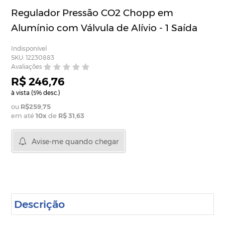
Regulador Pressão CO2 Chopp em
Alumínio com Válvula de Alívio - 1 Saída
Indisponível
SKU: 12230883
Avaliações
R$ 246,76
à vista (
% desc.)
5
R$259,75
em até
10
x
de
R$ 31,63
Avise-me quando chegar
Descrição