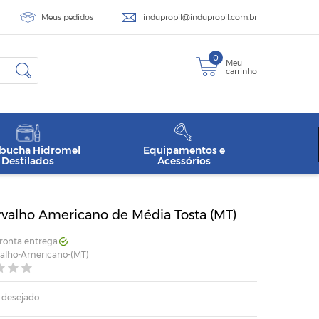
Meus pedidos
indupropil@indupropil.com.br
0
Meu
carrinho
ucha Hidromel
Equipamentos e
Destilados
Acessórios
rvalho Americano de Média Tosta (MT)
Pronta entrega
valho-Americano-(MT)
 desejado.