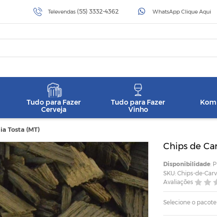
(55) 3332-4362
Televendas
WhatsApp Clique Aqui
Tudo para Fazer
Tudo para Fazer
Komb
Cerveja
Vinho
a Tosta (MT)
Chips de Ca
Disponibilidade
: 
SKU: Chips-de-Car
Avaliações
Selecione o pacote