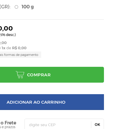
GR):
100 g
0,00
(
% desc.)
5
,00
é
1
x
de
R$ 0,00
ais formas de pagamento
COMPRAR
ADICIONAR AO CARRINHO
 o Frete
OK
s e prazos