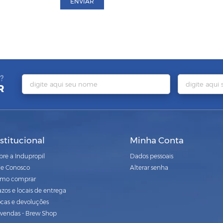
ENVIAR
?
R
nstitucional
Minha Conta
bre a Indupropil
Dados pessoais
le Conosco
Alterar senha
mo comprar
azos e locais de entrega
ocas e devoluções
vendas - Brew Shop