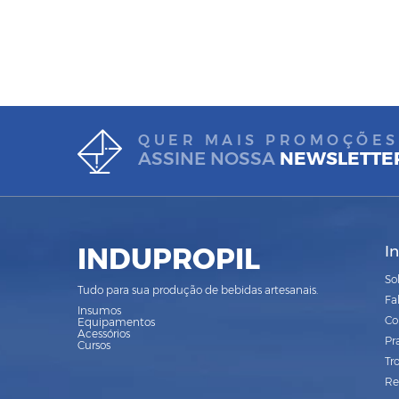
QUER MAIS PROMOÇÕES
ASSINE NOSSA
NEWSLETTE
INDUPROPIL
I
So
Tudo para sua produção de bebidas artesanais.
Fa
Insumos
Co
Equipamentos
Acessórios
Pr
Cursos
Tr
Re