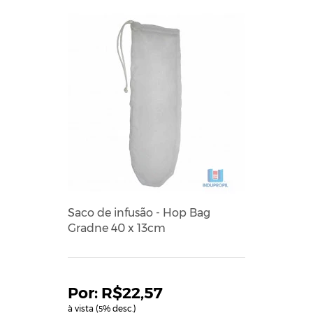
Saco de infusão - Hop Bag
Gradne 40 x 13cm
R$22,57
à vista (
% desc.)
5