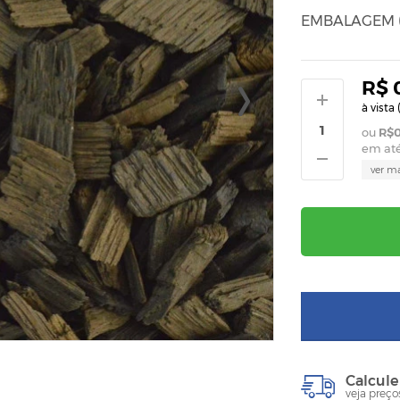
EMBALAGEM (
R$ 
à vista 
R$0
em at
ver m
Calcule
veja preço