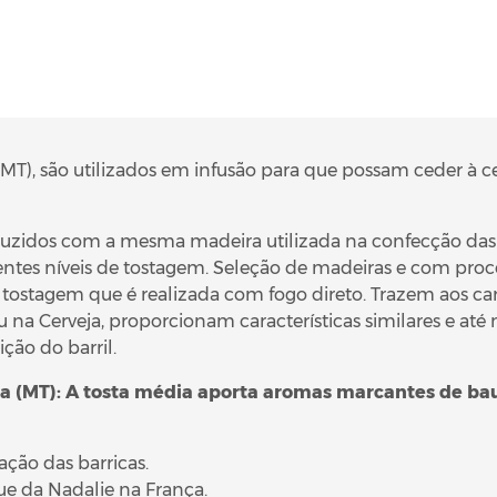
), são utilizados em infusão para que possam ceder à cerv
duzidos com a mesma madeira utilizada na confecção das 
rentes níveis de tostagem. Seleção de madeiras e com pr
ostagem que é realizada com fogo direto. Trazem aos car
u na Cerveja, proporcionam características similares e a
ção do barril.
 (MT): A tosta média aporta aromas marcantes de baun
ção das barricas.
e da Nadalie na França.