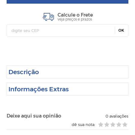
Calcule o Frete
veja preços e prazos
OK
Descrição
Informações Extras
Deixe aqui sua opinião
0
avaliações
dê sua nota: