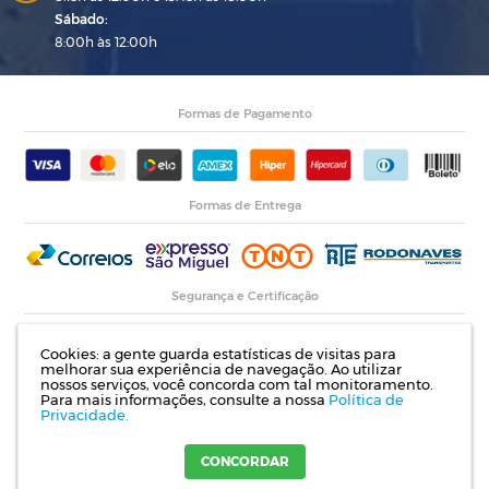
Sábado:
8:00h às 12:00h
Formas de Pagamento
Formas de Entrega
Segurança e Certificação
Cookies: a gente guarda estatísticas de visitas para
melhorar sua experiência de navegação. Ao utilizar
nossos serviços, você concorda com tal monitoramento.
Para mais informações, consulte a nossa
Política de
Privacidade.
Razão Social: Indupropil Indústria e Comércio Ltda | CNPJ: 00.774.194/0001-82 |
Rodovia RS 155, Km 1 esq. Rua Laureano de Medeiros, 782- Ijuí | RS
CONCORDAR