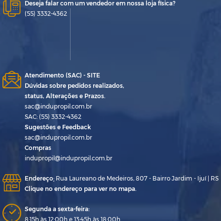
Deseja falar com um vendedor em nossa loja física?
(55) 3332-4362
Atendimento (SAC) - SITE
Dúvidas sobre pedidos realizados,
status, Alterações e Prazos.
sac@indupropil.com.br
SAC: (55) 3332-4362
Sugestões e Feedback
sac@indupropil.com.br
Compras
indupropil@indupropil.com.br
Endereço
:
Rua Laureano de Medeiros, 807 - Bairro Jardim - Ijuí | RS
Clique no endereço para ver no mapa.
Segunda a sexta-feira:
8:15h às 12:00h e 13:45h às 18:00h