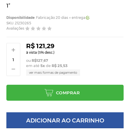
1”
Disponibilidade
: Fabricação 20 dias + entrega
SKU: 21230265
Avaliações
R$ 121,29
à vista (
% desc.)
5
R$127,67
em até
5
x
de
R$ 25,53
ver mais formas de pagamento
COMPRAR
ADICIONAR AO CARRINHO