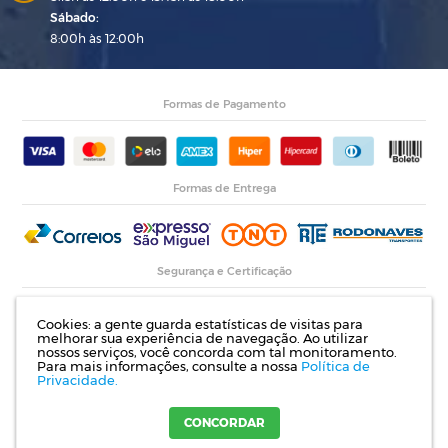
Sábado:
8:00h às 12:00h
Formas de Pagamento
Formas de Entrega
Segurança e Certificação
Cookies: a gente guarda estatísticas de visitas para
melhorar sua experiência de navegação. Ao utilizar
nossos serviços, você concorda com tal monitoramento.
Para mais informações, consulte a nossa
Política de
Privacidade.
Razão Social: Indupropil Indústria e Comércio Ltda | CNPJ: 00.774.194/0001-82 |
Rodovia RS 155, Km 1 esq. Rua Laureano de Medeiros, 782- Ijuí | RS
CONCORDAR