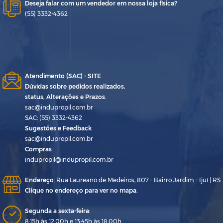
Deseja falar com um vendedor em nossa loja física?
(55) 3332-4362
Atendimento (SAC) - SITE
Dúvidas sobre pedidos realizados,
status, Alterações e Prazos.
sac@indupropil.com.br
SAC: (55) 3332-4362
Sugestões e Feedback
sac@indupropil.com.br
Compras
indupropil@indupropil.com.br
Endereço
:
Rua Laureano de Medeiros, 807 - Bairro Jardim - Ijuí | RS
Clique no endereço para ver no mapa.
Segunda a sexta-feira:
8:15h às 12:00h e 13:45h às 18:00h