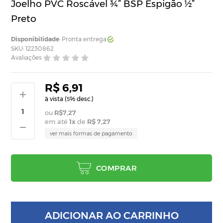
Joelho PVC Roscável ¾” BSP Espigão ½”
Preto
Disponibilidade
: Pronta entrega
SKU: 12230862
Avaliações
R$ 6,91
à vista (
% desc.)
5
R$7,27
em até
1
x
de
R$ 7,27
ver mais formas de pagamento
COMPRAR
ADICIONAR AO CARRINHO