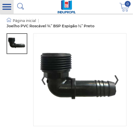
0
|
Joelho PVC Roscável ¾” BSP Espigão ½” Preto