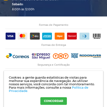
Sábado:
8:00h às 12:00h
Formas de Pagamento
Formas de Entrega
Segurança e Certificação
Cookies: a gente guarda estatísticas de visitas para
melhorar sua experiência de navegação. Ao utilizar
nossos serviços, você concorda com tal monitoramento.
Para mais informações, consulte a nossa
Política de
Privacidade.
Razão Social: Indupropil Indústria e Comércio Ltda | CNPJ: 00.774.194/0001-82 |
Rodovia RS 155, Km 1 esq. Rua Laureano de Medeiros, 782- Ijuí | RS
CONCORDAR