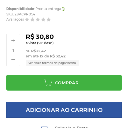
Disponibilidade
: Pronta entrega
SKU: 28ACPR054
Avaliações
R$ 30,80
à vista (
% desc.)
5
R$32,42
em até
1
x
de
R$ 32,42
ver mais formas de pagamento
COMPRAR
ADICIONAR AO CARRINHO