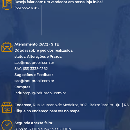
Deseja falar com um vendedor em nossa loja física?
(55) 3332-4362
Atendimento (SAC) - SITE
Dúvidas sobre pedidos realizados,
status, Alterações e Prazos.
sac@indupropil.com.br
SAC: (55) 3332-4362
Sugestões e Feedback
sac@indupropil.com.br
Compras
indupropil@indupropil.com.br
Endereço
:
Rua Laureano de Medeiros, 807 - Bairro Jardim - Ijuí | RS
Clique no endereço para ver no mapa.
Segunda a sexta-feira:
8:15h às 12:00h e 13:45h às 18:00h