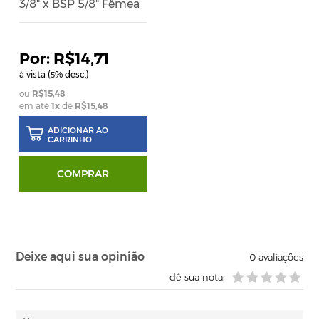
3/8" x BSP 5/8" Fêmea
R$14,71
à vista (
% desc.)
5
R$15,48
em até
1
x
de
R$15,48
ADICIONAR AO
CARRINHO
COMPRAR
Deixe aqui sua opinião
0
avaliações
dê sua nota: