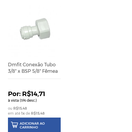
Dmfit Conexão Tubo
3/8" x BSP 5/8" Fêmea
R$14,71
à vista (
% desc.)
5
R$15,48
em até
1
x
de
R$15,48
ADICIONAR AO
CARRINHO