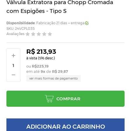
Válvula Extratora para Chopp Cromada
com Espigões - Tipo S
Disponibilidade
: Fabricação 21 dias + entrega
SKU: 24VCPL035
Avaliações
R$ 213,93
à vista (
% desc.)
5
R$225,19
em até
9
x
de
R$ 29,87
ver mais formas de pagamento
COMPRAR
ADICIONAR AO CARRINHO