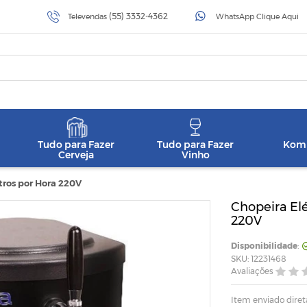
(55) 3332-4362
Televendas
WhatsApp Clique Aqui
Tudo para Fazer
Tudo para Fazer
Komb
Cerveja
Vinho
itros por Hora 220V
Chopeira Elé
220V
Disponibilidade
:
SKU: 12231468
Avaliações
Item enviado diret