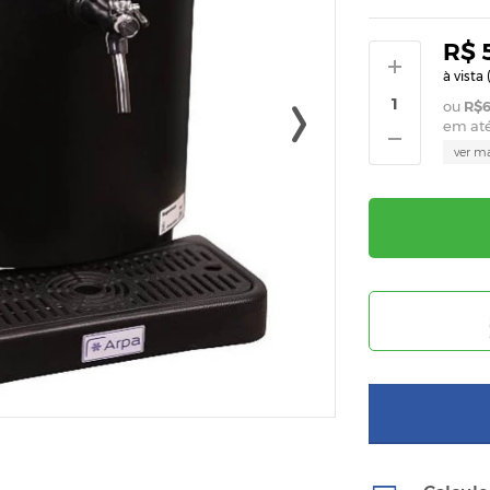
R$ 
à vista 
R$6
em at
ver m