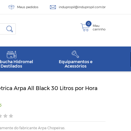
Meus pedidos
indupropil@indupropil.com.br
0
Meu
carrinho
ucha Hidromel
Equipamentos e
Destilados
Acessórios
trica Arpa All Black 30 Litros por Hora
amente do fabricante Arpa Chopeiras.