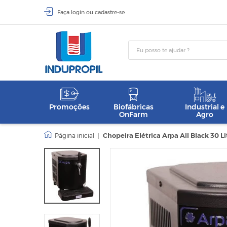
Faça
login
ou
cadastre-se
Promoções
Biofábricas
Industrial e
OnFarm
Agro
|
Chopeira Elétrica Arpa All Black 30 L