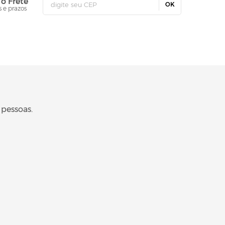
 o Frete
OK
s e prazos
 pessoas.