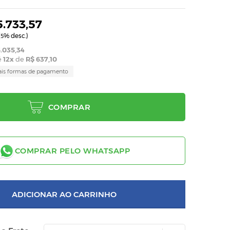
5.733,57
(
% desc.)
5
.035,34
é
12
x
de
R$ 637,10
ais formas de pagamento
COMPRAR
COMPRAR PELO WHATSAPP
ADICIONAR AO CARRINHO