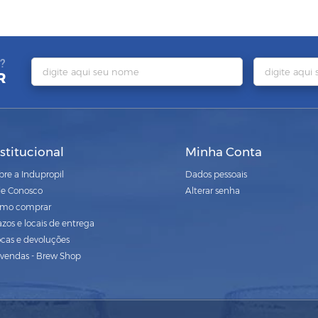
?
R
nstitucional
Minha Conta
bre a Indupropil
Dados pessoais
le Conosco
Alterar senha
mo comprar
azos e locais de entrega
ocas e devoluções
vendas - Brew Shop