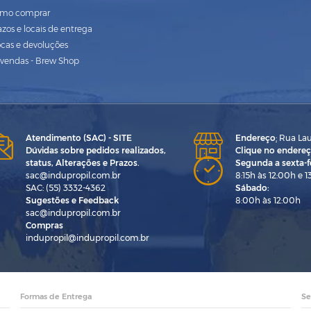
mo comprar
azos e locais de entrega
ocas e devoluções
vendas - Brew Shop
Atendimento (SAC) - SITE
Endereço
:
Rua Laur
Dúvidas sobre pedidos realizados,
Clique no endereç
status, Alterações e Prazos.
Segunda a sexta-fe
sac@indupropil.com.br
8:15h às 12:00h e 1
SAC: (55) 3332-4362
Sábado:
Sugestões e Feedback
8:00h às 12:00h
sac@indupropil.com.br
Compras
indupropil@indupropil.com.br
Formas de Entrega
Se