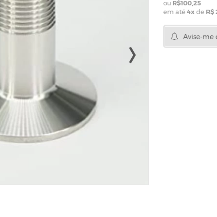
R$100,25
em até
4
x
de
R$ 
Avise-me