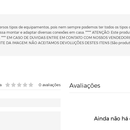
diversos tipos de equipamentos, pois nem sempre podemos ter todos os tipos
ssa montar e adaptar diversas conexões em casa. ***** ATENÇÃO: Este prod
oduto. **** EM CASO DE DUVIDAS ENTRE EM CONTATO COM NOSSOS VENDED
E DA IMAGEM. NÃO ACEITAMOS DEVOLUÇÕES DESTES ITENS (São produtos
Avaliações
a:
0
avaliações
Ainda não há 