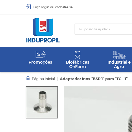
Faça
login
ou
cadastre-se
Promoções
Biofábricas
Industrial e
OnFarm
Agro
|
Adaptador Inox “BSP 1” para “TC - 1”