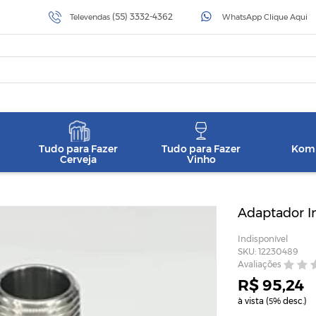
(55) 3332-4362
Televendas
WhatsApp Clique Aqui
Tudo para Fazer
Tudo para Fazer
Komb
Cerveja
Vinho
Adaptador Ino
Indisponível
SKU: 12230489
Avaliações
R$ 95,24
à vista (
% desc.)
5