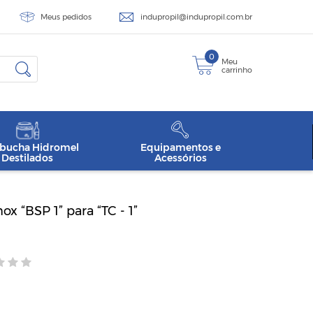
Meus pedidos
indupropil@indupropil.com.br
0
Meu
carrinho
ucha Hidromel
Equipamentos e
Destilados
Acessórios
x “BSP 1” para “TC - 1”