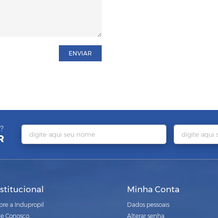
ENVIAR
?
R
nstitucional
Minha Conta
bre a Indupropil
Dados pessoais
le Conosco
Alterar senha