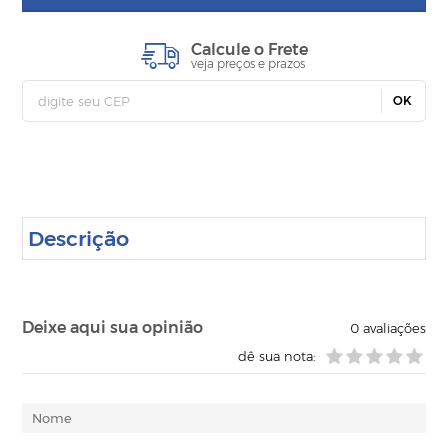
Calcule o Frete
veja preços e prazos
OK
Descrição
Deixe aqui sua opinião
0
avaliações
dê sua nota: