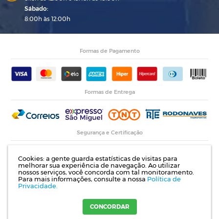
Sábado:
8:00h às 12:00h
Formas de Pagamento
Formas de Entrega
Segurança e Certificação
Cookies: a gente guarda estatísticas de visitas para
melhorar sua experiência de navegação. Ao utilizar
nossos serviços, você concorda com tal monitoramento.
Para mais informações, consulte a nossa
Política de
Privacidade.
Razão Social: Indupropil Indústria e Comércio Ltda | CNPJ: 00.774.194/0001-82 |
Rodovia RS 155, Km 1 esq. Rua Laureano de Medeiros, 782- Ijuí | RS
CONCORDAR