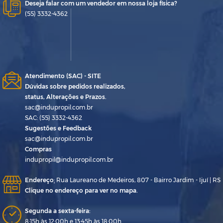
Deseja falar com um vendedor em nossa loja física?
(55) 3332-4362
Atendimento (SAC) - SITE
Dúvidas sobre pedidos realizados,
status, Alterações e Prazos.
sac@indupropil.com.br
SAC: (55) 3332-4362
Sugestões e Feedback
sac@indupropil.com.br
Compras
indupropil@indupropil.com.br
Endereço
:
Rua Laureano de Medeiros, 807 - Bairro Jardim - Ijuí | RS
Clique no endereço para ver no mapa.
Segunda a sexta-feira:
8:15h às 12:00h e 13:45h às 18:00h